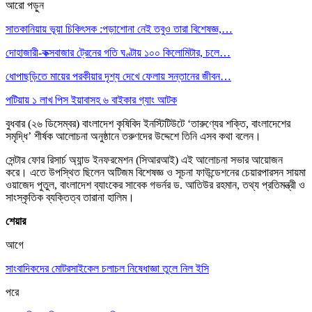
আরো পড়ুন
সাতকানিয়ায় ভূয়া চিকিৎসক :পড়াশোনা নেই তবুও তারা বিশেষজ্ঞ,…
দোহাজারী-কক্সবাজার ট্রেনের গতি ঘণ্টায় ১০০ কিলোমিটার, চলে…
ধোপাছড়িতে মায়ের পরকীয়ার দৃশ্য দেখে ফেলায় সন্তানের জীবন…
পটিয়ায় ১ লাখ পিস ইয়াবাসহ ৬ বাইকার গ্যাং আটক
বুধবার (২৬ ডিসেম্বর) বাংলাদেশ কৃষিবিদ ইনস্টিটিউটে ‘তারুণ্যের শক্তি, বাংলাদেশের
সমৃদ্ধি’ শীর্ষক আলোচনা অনুষ্ঠানে তরুণদের উদ্দেশে তিনি এসব কথা বলেন।
সেন্টার ফোর রিসার্চ অ্যান্ড ইনফরমেশন (সিআরআই) এই আলোচনা সভার আয়োজন
করে। এতে উপস্থিত ছিলেন অটিজম বিশেষজ্ঞ ও সূচনা ফাউন্ডেশনের চেয়ারপারসন সায়মা
ওয়াজেদ পুতুল, বাংলাদেশ ব্যাংকের সাবেক গভর্নর ড. আতিউর রহমান, তথ্য প্রতিমন্ত্রী ও
সাংস্কৃতিক ব্যক্তিত্ব তারানা হালিম।
শেয়ার
আগে
সাংবাদিকদের মোটরসাইকেল চলাচল নিষেধাজ্ঞা তুলে নিল ইসি
পরে