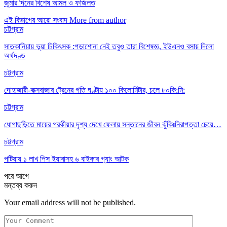
জুমার দিনের বিশেষ আমল ও ফজিলত
এই বিভাগের আরো সংবাদ
More from author
চট্টগ্রাম
সাতকানিয়ায় ভূয়া চিকিৎসক :পড়াশোনা নেই তবুও তারা বিশেষজ্ঞ, ইউএনও বসায় দিলো
অর্থদণ্ড
চট্টগ্রাম
দোহাজারী-কক্সবাজার ট্রেনের গতি ঘণ্টায় ১০০ কিলোমিটার, চলে ৮০কি:মি:
চট্টগ্রাম
ধোপাছড়িতে মায়ের পরকীয়ার দৃশ্য দেখে ফেলায় সন্তানের জীবন ঝুঁকিঃনিরাপত্তা চেয়ে…
চট্টগ্রাম
পটিয়ায় ১ লাখ পিস ইয়াবাসহ ৬ বাইকার গ্যাং আটক
পরে
আগে
মন্তব্য করুন
Your email address will not be published.