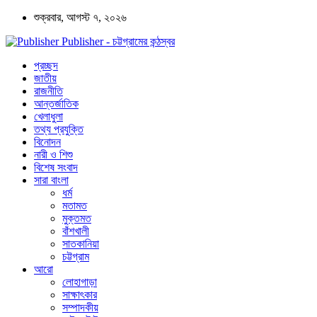
শুক্রবার, আগস্ট ৭, ২০২৬
Publisher - চট্টগ্রামের কন্ঠস্বর
প্রচ্ছদ
জাতীয়
রাজনীতি
আন্তর্জাতিক
খেলাধুলা
তথ্য প্রযুক্তি
বিনোদন
নারী ও শিশু
বিশেষ সংবাদ
সারা বাংলা
ধর্ম
মতামত
মুক্তমত
বাঁশখালী
সাতকানিয়া
চট্টগ্রাম
আরো
লোহাগাড়া
সাক্ষাৎকার
সম্পাদকীয়