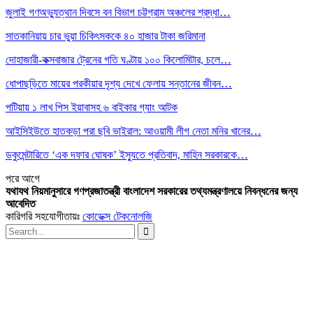
জুলাই গণঅভ্যুত্থান দিবসে বন বিভাগ চট্টগ্রাম অঞ্চলের শ্রদ্ধা…
সাতকানিয়ায় চার ভুয়া চিকিৎসককে ৪০ হাজার টাকা জরিমানা
দোহাজারী-কক্সবাজার ট্রেনের গতি ঘণ্টায় ১০০ কিলোমিটার, চলে…
ধোপাছড়িতে মায়ের পরকীয়ার দৃশ্য দেখে ফেলায় সন্তানের জীবন…
পটিয়ায় ১ লাখ পিস ইয়াবাসহ ৬ বাইকার গ্যাং আটক
আইসিইউতে হাতকড়া পরা ছবি ভাইরাল: আওয়ামী লীগ নেতা মনির খানের…
ডকুমেন্টারিতে ‘এক দফার ঘোষক’ ইস্যুতে প্রতিবাদ, মাহিন সরকারকে…
পরে
আগে
যথাযথ নিয়মানুসারে গণপ্রজাতন্ত্রী বাংলাদেশ সরকারের তথ্যমন্ত্রণালয়ে নিবন্ধনের জন্য
আবেদিত
কারিগরি সহযোগীতায়ঃ
কোডেক্স টেকনোলজি