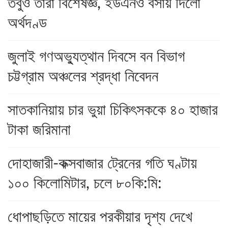
তবুও তারা বিশেষজ্ঞ, ইউএনও বসায় দিলো
অর্থদণ্ড
জুলাই গণঅভ্যুত্থান দিবসে বন বিভাগ
চট্টগ্রাম অঞ্চলের শ্রদ্ধা নিবেদন
সাতকানিয়ায় চার ভুয়া চিকিৎসককে ৪০ হাজার
টাকা জরিমানা
দোহাজারী-কক্সবাজার ট্রেনের গতি ঘণ্টায়
১০০ কিলোমিটার, চলে ৮০কি:মি:
ধোপাছড়িতে মায়ের পরকীয়ার দৃশ্য দেখে