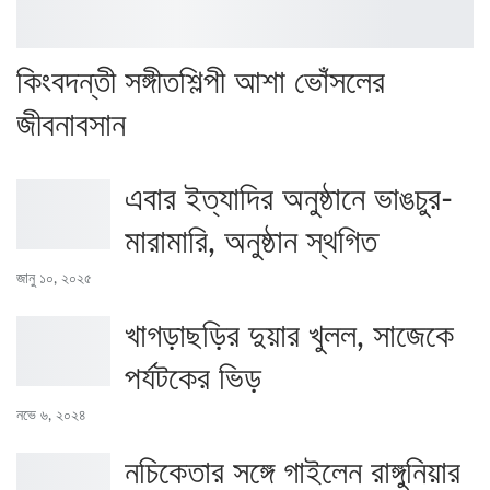
কিংবদন্তী সঙ্গীতশিল্পী আশা ভোঁসলের
জীবনাবসান
এবার ইত্যাদির অনুষ্ঠানে ভাঙচুর-
মারামারি, অনুষ্ঠান স্থগিত
জানু ১০, ২০২৫
খাগড়াছড়ির দুয়ার খুলল, সাজেকে
পর্যটকের ভিড়
নভে ৬, ২০২৪
নচিকেতার সঙ্গে গাইলেন রাঙ্গুনিয়ার