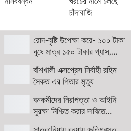
মানববন্ধন
খরচের নামে চলছে
চাঁদাবাজি
রোদ-বৃষ্টি উপেক্ষা করে- ১০০ টাকা
ঘুষে মাত্র ১৫০ টাকার গ্যাস,…
বাঁশখালী এক্সপ্রেস নির্বাহী রহিম
সৈকত এর পিতার মৃত্যু
বনকর্মীদের নিরাপত্তা ও আইনি
সুরক্ষা নিশ্চিত করার দাবিতে…
সাতকানিয়ায় বন্যায় ক্ষতিগ্রস্ত