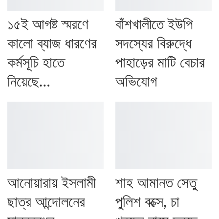
১৫ই আগষ্ট স্মরণে
বাঁশখালীতে ইউপি
কালো ব্যাজ ধারণের
সদস্যের বিরুদ্ধে
কর্মসূচি হাতে
পাহাড়ের মাটি বেচার
নিয়েছে…
অভিযোগ
আনোয়ারায় ইসলামী
শাহ আমানত সেতু
ছাত্র আন্দোলনের
পুলিশ বক্সে, চা