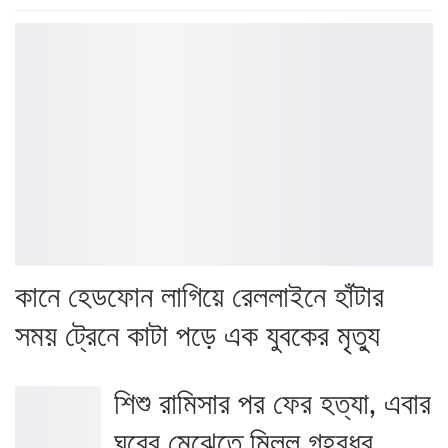
কানে হেডফোন লাগিয়ে রেললাইনে হাঁটার
সময় ট্রেনে কাটা পড়ে এক যুবকের মৃত্যু
শিশু রামিসার পর ফের হত্যা, এবার
ঘরের মেঝেতে মিলল গৃহবধূর