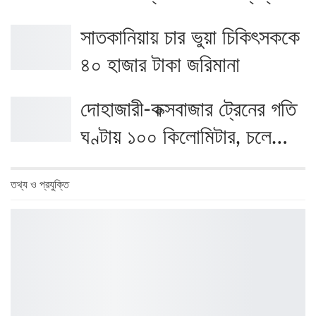
সাতকানিয়ায় চার ভুয়া চিকিৎসককে
৪০ হাজার টাকা জরিমানা
দোহাজারী-কক্সবাজার ট্রেনের গতি
ঘণ্টায় ১০০ কিলোমিটার, চলে…
তথ্য ও প্রযুক্তি