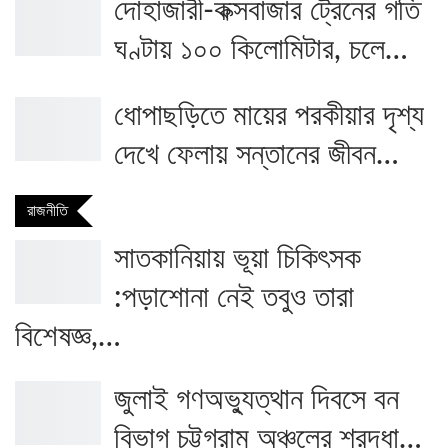
দোহাজারী-কক্সবাজার ট্রেনের গতি
ঘণ্টায় ১০০ কিলোমিটার, চলে…
ধোপাছড়িতে মায়ের পরকীয়ার দৃশ্য
দেখে ফেলায় সন্তানের জীবন…
রাজনীতি
সাতকানিয়ায় ভূয়া চিকিৎসক
:পড়াশোনা নেই তবুও তারা
বিশেষজ্ঞ,…
জুলাই গণঅভ্যুত্থান দিবসে বন
বিভাগ চট্টগ্রাম অঞ্চলের শ্রদ্ধা…