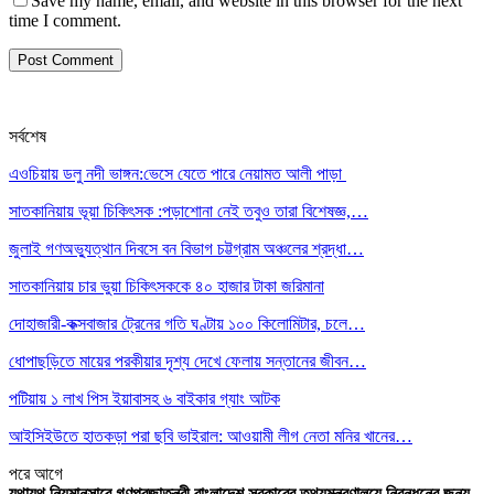
Save my name, email, and website in this browser for the next
time I comment.
সর্বশেষ
এওচিয়ায় ডলু নদী ভাঙ্গন:ভেসে যেতে পারে নেয়ামত আলী পাড়া
সাতকানিয়ায় ভূয়া চিকিৎসক :পড়াশোনা নেই তবুও তারা বিশেষজ্ঞ,…
জুলাই গণঅভ্যুত্থান দিবসে বন বিভাগ চট্টগ্রাম অঞ্চলের শ্রদ্ধা…
সাতকানিয়ায় চার ভুয়া চিকিৎসককে ৪০ হাজার টাকা জরিমানা
দোহাজারী-কক্সবাজার ট্রেনের গতি ঘণ্টায় ১০০ কিলোমিটার, চলে…
ধোপাছড়িতে মায়ের পরকীয়ার দৃশ্য দেখে ফেলায় সন্তানের জীবন…
পটিয়ায় ১ লাখ পিস ইয়াবাসহ ৬ বাইকার গ্যাং আটক
আইসিইউতে হাতকড়া পরা ছবি ভাইরাল: আওয়ামী লীগ নেতা মনির খানের…
পরে
আগে
যথাযথ নিয়মানুসারে গণপ্রজাতন্ত্রী বাংলাদেশ সরকারের তথ্যমন্ত্রণালয়ে নিবন্ধনের জন্য