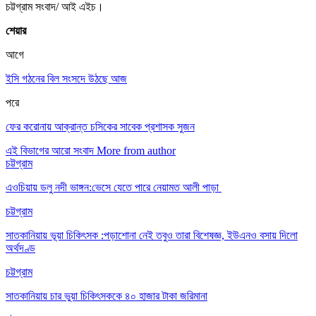
চট্টগ্রাম সংবাদ/ আই এইচ।
শেয়ার
আগে
ইসি গঠনের বিল সংসদে উঠছে আজ
পরে
ফের করোনায় আক্রান্ত চসিকের সাবেক প্রশাসক সুজন
এই বিভাগের আরো সংবাদ
More from author
চট্টগ্রাম
এওচিয়ায় ডলু নদী ভাঙ্গন:ভেসে যেতে পারে নেয়ামত আলী পাড়া
চট্টগ্রাম
সাতকানিয়ায় ভূয়া চিকিৎসক :পড়াশোনা নেই তবুও তারা বিশেষজ্ঞ, ইউএনও বসায় দিলো
অর্থদণ্ড
চট্টগ্রাম
সাতকানিয়ায় চার ভুয়া চিকিৎসককে ৪০ হাজার টাকা জরিমানা