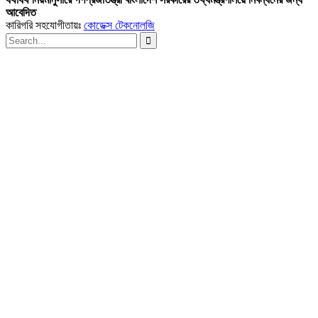
আবেদিত
কারিগরি সহযোগীতায়ঃ
কোডেক্স টেকনোলজি