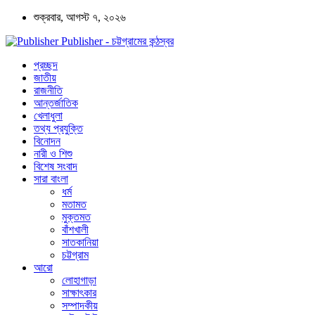
শুক্রবার, আগস্ট ৭, ২০২৬
Publisher - চট্টগ্রামের কন্ঠস্বর
প্রচ্ছদ
জাতীয়
রাজনীতি
আন্তর্জাতিক
খেলাধুলা
তথ্য প্রযুক্তি
বিনোদন
নারী ও শিশু
বিশেষ সংবাদ
সারা বাংলা
ধর্ম
মতামত
মুক্তমত
বাঁশখালী
সাতকানিয়া
চট্টগ্রাম
আরো
লোহাগাড়া
সাক্ষাৎকার
সম্পাদকীয়