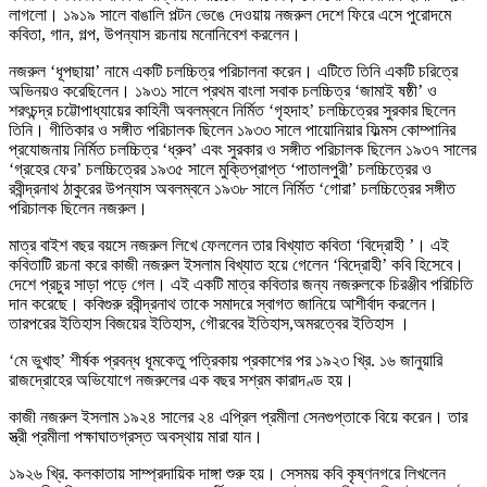
লাগলো। ১৯১৯ সালে বাঙালি পল্টন ভেঙে দেওয়ায় নজরুল দেশে ফিরে এসে পুরোদমে
কবিতা, গান, গল্প, উপন্যাস রচনায় মনোনিবেশ করলেন।
নজরুল ‘ধূপছায়া’ নামে একটি চলচ্চিত্র পরিচালনা করেন। এটিতে তিনি একটি চরিত্রে
অভিনয়ও করেছিলেন। ১৯৩১ সালে প্রথম বাংলা সবাক চলচ্চিত্র ‘জামাই ষষ্ঠী’ ও
শরৎচন্দ্র চট্টোপাধ্যায়ের কাহিনী অবলম্বনে নির্মিত ‘গৃহদাহ’ চলচ্চিত্রের সুরকার ছিলেন
তিনি। গীতিকার ও সঙ্গীত পরিচালক ছিলেন ১৯৩৩ সালে পায়োনিয়ার ফিল্মস কোম্পানির
প্রযোজনায় নির্মিত চলচ্চিত্র ‘ধ্রুব’ এবং সুরকার ও সঙ্গীত পরিচালক ছিলেন ১৯৩৭ সালের
‘গ্রহের ফের’ চলচ্চিত্রের ১৯৩৫ সালে মুক্তিপ্রাপ্ত ‘পাতালপুরী’ চলচ্চিত্রের ও
রবীন্দ্রনাথ ঠাকুরের উপন্যাস অবলম্বনে ১৯৩৮ সালে নির্মিত ‘গোরা’ চলচ্চিত্রের সঙ্গীত
পরিচালক ছিলেন নজরুল।
মাত্র বাইশ বছর বয়সে নজরুল লিখে ফেললেন তার বিখ্যাত কবিতা ‘বিদ্রোহী ’। এই
কবিতাটি রচনা করে কাজী নজরুল ইসলাম বিখ্যাত হয়ে গেলেন ‘বিদ্রোহী’ কবি হিসেবে।
দেশে প্রচুর সাড়া পড়ে গেল। এই একটি মাত্র কবিতার জন্য নজরুলকে চিরঞ্জীব পরিচিতি
দান করেছে। কবিগুরু রবীন্দ্রনাথ তাকে সমাদরে স্বাগত জানিয়ে আশীর্বাদ করলেন।
তারপরের ইতিহাস বিজয়ের ইতিহাস, গৌরবের ইতিহাস,অমরত্বের ইতিহাস ।
‘মে ভুখাহু’ শীর্ষক প্রবন্ধ ধূমকেতু পত্রিকায় প্রকাশের পর ১৯২৩ খ্রি. ১৬ জানুয়ারি
রাজদ্রোহের অভিযোগে নজরুলের এক বছর সশ্রম কারাদণ্ড হয়।
কাজী নজরুল ইসলাম ১৯২৪ সালের ২৪ এপ্রিল প্রমীলা সেনগুপ্তাকে বিয়ে করেন। তার
স্ত্রী প্রমীলা পক্ষাঘাতগ্রস্ত অবস্থায় মারা যান।
১৯২৬ খ্রি. কলকাতায় সাম্প্রদায়িক দাঙ্গা শুরু হয়। সেসময় কবি কৃষ্ণনগরে লিখলেন