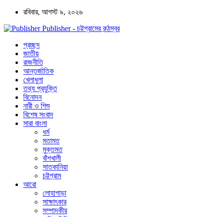
রবিবার, আগস্ট ৯, ২০২৬
Publisher - চট্টগ্রামের কন্ঠস্বর
প্রচ্ছদ
জাতীয়
রাজনীতি
আন্তর্জাতিক
খেলাধুলা
তথ্য প্রযুক্তি
বিনোদন
নারী ও শিশু
বিশেষ সংবাদ
সারা বাংলা
ধর্ম
মতামত
মুক্তমত
বাঁশখালী
সাতকানিয়া
চট্টগ্রাম
আরো
লোহাগাড়া
সাক্ষাৎকার
সম্পাদকীয়