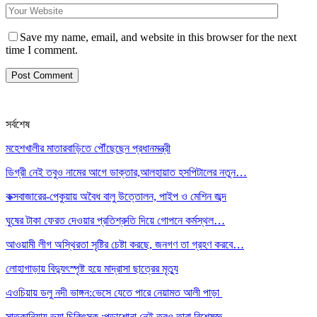
Save my name, email, and website in this browser for the next
time I comment.
সর্বশেষ
মহেশখালীর মাতারবাড়িতে পৌঁছেছেন প্রধানমন্ত্রী
ডিগ্রী নেই তবুও নামের আগে ডাক্তার,আলহায়াত হসপিটালের নতুন…
কক্সবাজারের-পেকুয়ায় অবৈধ বালু উত্তোলন, পাইপ ও মেশিন জব্দ
ঘুষের টাকা ফেরত দেওয়ার প্রতিশ্রুতি দিয়ে গোপনে কর্মস্থল…
আওয়ামী লীগ অস্থিরতা সৃষ্টির চেষ্টা করছে, জনগণ তা গ্রহণ করবে…
লোহাগাড়ায় বিদ্যুৎস্পৃষ্ট হয়ে মাদ্রাসা ছাত্রের মৃত্যু
এওচিয়ায় ডলু নদী ভাঙ্গন:ভেসে যেতে পারে নেয়ামত আলী পাড়া
সাতকানিয়ায় ভূয়া চিকিৎসক :পড়াশোনা নেই তবুও তারা বিশেষজ্ঞ,…