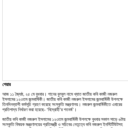
শেয়ার
আজ ১১ জ্যৈষ্ঠ, ২৫ মে বুধবার। গানের বুলবুল নামে খ্যাত জাতীয় কবি কাজী নজরুল
ইসলামের ১২৩তম জন্মবার্ষিকী। জাতীয় কবি কাজী নজরুল ইসলামের জন্মবার্ষিকী উপলক্ষে
তিনদিনব্যাপী কর্মসূচি গ্রহণ করেছে সংস্কৃতি মন্ত্রণালয়। নজরুল জন্মবার্ষিকীতে এবারের
প্রতিপাদ্য নির্ধারণ করা হয়েছে- ‘বিদ্রোহী’র শতবর্ষ’।
জাতীয় কবি কাজী নজরুল ইসলামের ১২৩তম জন্মবার্ষিকী উপলক্ষে বুধবার সকাল সাড়ে ৬টায়
সংস্কৃতি বিষয়ক মন্ত্রণালয়ের প্রতিমন্ত্রী ও সচিবের নেতৃত্বে কবি নজরুল ইনস্টিটিউটসহ