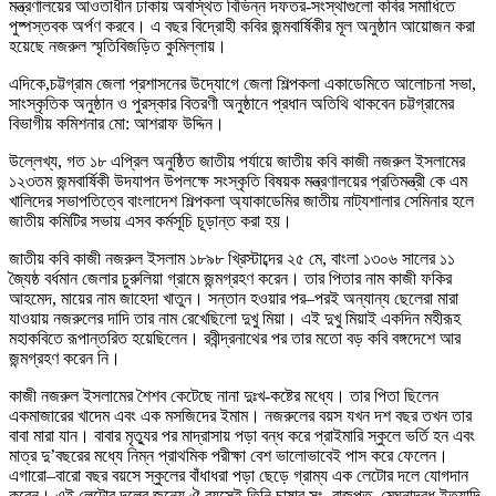
মন্ত্রণালয়ের আওতাধীন ঢাকায় অবস্থিত বিভিন্ন দফতর-সংস্থাগুলো কবির সমাধিতে
পুষ্পস্তবক অর্পণ করবে। এ বছর বিদ্রোহী কবির জন্মবার্ষিকীর মূল অনুষ্ঠান আয়োজন করা
হয়েছে নজরুল স্মৃতিবিজড়িত কুমিল্লায়।
এদিকে,চট্টগ্রাম জেলা প্রশাসনের উদ্যোগে জেলা শিল্পকলা একাডেমিতে আলোচনা সভা,
সাংস্কৃতিক অনুষ্ঠান ও পুরস্কার বিতরণী অনুষ্ঠানে প্রধান অতিথি থাকবেন চট্টগ্রামের
বিভাগীয় কমিশনার মো: আশরাফ উদ্দিন।
উল্লেখ্য, গত ১৮ এপ্রিল অনুষ্ঠিত জাতীয় পর্যায়ে জাতীয় কবি কাজী নজরুল ইসলামের
১২৩তম জন্মবার্ষিকী উদযাপন উপলক্ষে সংস্কৃতি বিষয়ক মন্ত্রণালয়ের প্রতিমন্ত্রী কে এম
খালিদের সভাপতিত্বে বাংলাদেশ শিল্পকলা অ্যাকাডেমির জাতীয় নাট্যশালার সেমিনার হলে
জাতীয় কমিটির সভায় এসব কর্মসূচি চূড়ান্ত করা হয়।
জাতীয় কবি কাজী নজরুল ইসলাম ১৮৯৮ খ্রিস্টাব্দের ২৫ মে, বাংলা ১৩০৬ সালের ১১
জ্যৈষ্ঠ বর্ধমান জেলার চুরুলিয়া গ্রামে জন্মগ্রহণ করেন। তার পিতার নাম কাজী ফকির
আহমেদ, মায়ের নাম জাহেদা খাতুন। সন্তান হওয়ার পর–পরই অন্যান্য ছেলেরা মারা
যাওয়ায় নজরুলের দাদি তার নাম রেখেছিলো দুখু মিয়া। এই দুখু মিয়াই একদিন মহীরূহ
মহাকবিতে রূপান্তরিত হয়েছিলেন। রবীন্দ্রনাথের পর তার মতো বড় কবি বঙ্গদেশে আর
জন্মগ্রহণ করেন নি।
কাজী নজরুল ইসলামের শৈশব কেটেছে নানা দুঃখ-কষ্টের মধ্যে। তার পিতা ছিলেন
একমাজারের খাদেম এবং এক মসজিদের ইমাম। নজরুলের বয়স যখন দশ বছর তখন তার
বাবা মারা যান। বাবার মৃত্যুর পর মাদ্রাসায় পড়া বন্ধ করে প্রাইমারি স্কুলে ভর্তি হন এবং
মাত্র দু’বছরের মধ্যে নিম্ন প্রাথমিক পরীক্ষা বেশ ভালোভাবেই পাস করে ফেলেন।
এগারো–বারো বছর বয়সে স্কুলের বাঁধাধরা পড়া ছেড়ে গ্রাম্য এক লেটোর দলে যোগদান
করেন। এই লেটোর দলের জন্যে ঐ বয়সেই তিনি চাষার সং, রাজপূত, মেঘনাদবধ ইত্যাদি