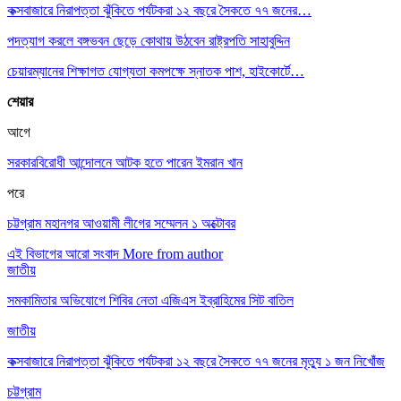
কক্সবাজারে নিরাপত্তা ঝুঁকিতে পর্যটকরা ১২ বছরে সৈকতে ৭৭ জনের…
পদত্যাগ করলে বঙ্গভবন ছেড়ে কোথায় উঠবেন রাষ্ট্রপতি সাহাবুদ্দিন
চেয়ারম্যানের শিক্ষাগত যোগ্যতা কমপক্ষে স্নাতক পাশ, হাইকোর্টে…
শেয়ার
আগে
সরকারবিরোধী আন্দোলনে আটক হতে পারেন ইমরান খান
পরে
চট্টগ্রাম মহানগর আওয়ামী লীগের সম্মেলন ১ অক্টোবর
এই বিভাগের আরো সংবাদ
More from author
জাতীয়
সমকামিতার অভিযোগে শিবির নেতা এজিএস ইব্রাহিমের সিট বাতিল
জাতীয়
কক্সবাজারে নিরাপত্তা ঝুঁকিতে পর্যটকরা ১২ বছরে সৈকতে ৭৭ জনের মৃত্যু ১ জন নিখোঁজ
চট্টগ্রাম