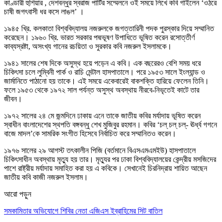
কাণ্ডারী হুশিয়ার , দেশবন্ধুর স্বরাজ পার্টির সম্মেলনে ওই সময়ে লিখে কবি গাইলেন ‘ওঠরে
চাষী জগৎবাসী ধর কসে লাঙল’ ।
১৯৪৫ খ্রি. কলকাতা বিশ্ববিদ্যালয় নজরুলকে জগত্তারিনী পদক পুরস্কার দিয়ে সম্মানিত
করেছেন। ১৯৬০ খ্রি. ভারত সরকার পদ্মভূষণ উপাধিতে ভূষিত করেন রসোত্তীর্ণ
কাব্যস্রষ্টা, অসংখ্য গানের রচয়িতা ও সুরকার কবি নজরুল ইসলামকে।
১৯৪১ সালের শেষ দিকে অসুস্থ হয়ে পড়েন এ কবি। এক বছরেরও বেশি সময় ধরে
চিকিৎসা চলে লুম্বিনী পার্ক ও রাচি মেন্টাল হাসপাতালে। পরে ১৯৫৩ সালে ইংল্যান্ড ও
জার্মানিতে পাঠানো হয় তাকে। এই সময়ে একেবারেই বাকশক্তি হারিয়ে ফেলেন তিনি।
ফলে ১৯৫৩ থেকে ১৯৭২ সাল পর্যন্ত অসুস্থ অবস্থায় নীরবে-নিভৃতেই কাটে তার
জীবন।
১৯৭২ সালের ২৪ মে জন্মদিনে ঢাকায় এনে তাকে জাতীয় কবির মর্যাদায় ভূষিত করেন
স্বাধীন বাংলাদেশের স্থপতি বঙ্গবন্ধু শেখ মুজিবুর রহমান। কবির ‘চল্ চল্ চল্- ঊর্ধ্ব গগনে
বাজে মাদল’কে সামরিক সংগীত হিসেবে নির্বাচিত করে সম্মানিতও করেন।
১৯৭৬ সালের ২৯ আগস্ট তৎকালীন পিজি (বর্তমানে বিএসএমএমইউ) হাসপাতালে
চিকিৎসাধীন অবস্থায় মৃত্যু হয় তার। মৃত্যুর পর ঢাকা বিশ্ববিদ্যালয়ের কেন্দ্রীয় মসজিদের
পাশে রাষ্ট্রীয় মর্যাদায় সমাহিত করা হয় এ কবিকে। সেখানেই চিরনিদ্রায় শায়িত আছেন
জাতীয় কবি কাজী নজরুল ইসলাম।
আরো পড়ুন
সমকামিতার অভিযোগে শিবির নেতা এজিএস ইব্রাহিমের সিট বাতিল