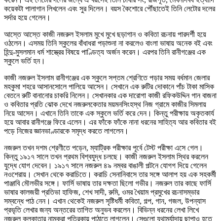
কয়েকটা পালাগান লিখলেন এবং সুর দিলেন। বয়স কৈশোরে পৌঁছাতেই তিনি লেটোর দলের
সর্দার হয়ে গেলেন।
আস্তে আস্তে কাজী নজরুল ইসলাম মুখে মুখে ছড়াগান ও কবিতা রচনায় পারদর্শী হয়ে
ওঠলেন। এসময় তিনি স্কুলের বাঁধাধরা পড়াশুনা না করলেও বাংলা ভাষায় অনেক বই এবং
হিন্দু-মুসলমান ধর্ম শাস্ত্রের বিষয়ে পাণ্ডিত্য অর্জন করেন। এরপর তিনি রানীগঞ্জের এক
স্কুলে ভর্তি হন।
কাজী নজরুল ইসলাম রানীগঞ্জের এক স্কুলে সপ্তম শ্রেণিতে পড়ার সময় বর্ধমান জেলার
মহকুমা শহরে আসানসোলে পালিয়ে আসেন। সেখানে এক রুটির দোকানে পাঁচ টাকা মাসিক
বেতনে রুটি বানানোর চাকরি নিলেন। সেখানকার এক দারোগা কাজী রফিকউদ্দিন গান বাজনা
ও কবিতার প্রতি ঝোক দেখে নজরুলকেতার ময়মনসিংহস্থ নিজ গ্রামে কাজীর সিমলায়
নিয়ে আসেন। এখানে তিনি তাকে এক স্কুলে ভর্তি করে দেন। কিন্তু পরীক্ষায় অকৃতকার্য
হয়ে আবার রানীগঞ্জে ফিরে এলেন। এর ফাঁকে ফাঁকে নানা ধরনের সাহিত্য আর কবিতার বই
পড়ে নিজের জ্ঞানভাণ্ডারকে সমৃদ্ধ করতে লাগলেন।
নজরুল তখন দশম শ্রেণীতে পড়েন, ম্যাট্রিক পরীক্ষার পূর্বে টেস্ট পরীক্ষা এসে গেল।
কিন্তু ১৯১৭ সালে তখন প্রথম বিশ্বযুদ্ধ চলছে। কাজী নজরুল ইসলাম স্থির করলেন
যুদ্ধে যোগ দেবেন। ১৯১৭ সালে নজরুল ৪৯ নম্বর বাঙালী পল্টনে যোগগ দিয়ে গেলেন
নওশেরায়। সেখান থেকে করাচিতে। করাচি সেনানিবাসে তার সঙ্গে আলাপ হয় এক সহকর্মী
পাঞ্জাবি মৌলভীর সঙ্গে। ফার্সি ভাষায় তার দক্ষতা ছিলো গভীর। নজরুল তার কাছে ফার্সি
ভাষার কালজয়ী প্রতিভা হাফিজ, শেখ সাদী, রুমি, ওমর খৈয়াম প্রমুখের রচনাসম্ভার
সম্বন্ধে পাঠ নেন। এখান থেকেই নজরুল সৃষ্টিধর্মী কবিতা, গল্প, গান, গজল, উপন্যাস
প্রভৃতি লেখার জন্য অন্তরের তাগিত অনুভব করলেন। বিভিন্ন ধরনের লেখা লিখে
নজরুল কলকাতার নামকরা পত্রিকায় পাঠাতে লাগলেন। সেগুলো যথামৰ্যাদায় ছাপাও হতে