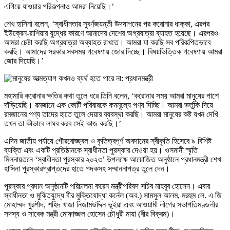
এগিয়ে যাওয়ার পরিকল্পনাও আমরা নিয়েছি।’
শেখ হাসিনা বলেন, ‘স্বাধীনতার সুবর্ণজয়ন্তী উদযাপনের পর করোনার ধাক্কা, এরপর
ইউক্রেন-রাশিয়ার যুদ্ধের কারণে আমাদের দেশের অগ্রযাত্রা ব্যাহত হয়েছে। এরপরও
আমরা চেষ্টা করছি অগ্রযাত্রা অব্যাহত রাখতে। আমরা যা করছি সব পরিকল্পিতভাবে
করছি। আমাদের সরকার সবসময় গবেষণায় জোর দিচ্ছে। বিষয়ভিত্তিক গবেষণায় আমরা
জোর দিয়েছি।’
মহামারি করোনার ক্ষতির কথা তুলে ধরে তিনি বলেন, ‘করোনার সময় আমরা মানুষের পাশে
দাঁড়িয়েছি। রমজানে এক কোটি পরিবারকে কমমূল্যে পণ্য দিচ্ছি। আমরা ভর্তুকি দিয়ে
রমজানের পণ্য তাদের হাতে তুলে দেয়ার ব্যবস্থা করছি। আমরা মানুষের কষ্ট যখন দেখি
তখন তা কীভাবে লাঘব করব সেই কাজ করছি।’
এদিন জাতীয় পর্যায়ে গৌরবোজ্জ্বল ও কৃতিত্বপূর্ণ অবদানের স্বীকৃতি হিসেবে ৯ বিশিষ্ট
ব্যক্তি এবং একটি প্রতিষ্ঠানকে স্বাধীনতা পুরস্কার দেওয়া হয়। ওসমানী স্মৃতি
মিলনায়তনে ‘স্বাধীনতা পুরস্কার ২০২৩’ উপলক্ষে আয়োজিত অনুষ্ঠানে প্রধানমন্ত্রী শেখ
হাসিনা পুরস্কারপ্রাপ্তদের হাতে পদকসহ সম্মাননাপত্র তুলে দেন।
পুরস্কার প্রদান অনুষ্ঠানটি পরিচালনা করেন মন্ত্রীপরিষদ সচিব মাহবুব হোসেন। এবার
স্বাধীনতা ও মুক্তিযুদ্ধে বীর মুক্তিযোদ্ধা কর্নেল (অব.) সামসুল আলম, মরহুম লে. এ জি
মোহাম্মদ খুরশীদ, শহিদ খাজা নিজামউদ্দিন ভূইয়া এবং আওয়ামী লীগের সভাপতিমণ্ডলীর
সদস্য ও সাবেক মন্ত্রী মোফাজ্জল হোসেন চৌধুরী মায়া (বীর বিক্রম)।