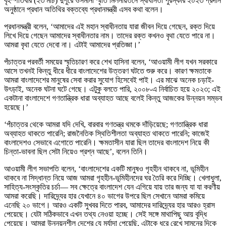
বৃহস্পতিবার (২৩ মার্চ) দুপুরে ওসমানী স্মৃতি মিলনায়তনে স্বাধীনতা পুরস্কার ২০২৩ প্রদান
অনুষ্ঠানে প্রধান অতিথির বক্তব্যে প্রধানমন্ত্রী এসব কথা বলেন।
প্রধানমন্ত্রী বলেন, ‘আমাদের এই মহান স্বাধীনতায় যারা জীবন দিয়ে গেছেন, রক্ত দিয়ে
লিখে দিয়ে গেছেন আমাদের স্বাধীনতার নাম। তাদের রক্ত কখনও বৃথা যেতে পারে না।
আমরা বৃথা যেতে দেবো না। এটাই আমাদের প্রতিজ্ঞা।’
পঁচাত্তর পরবর্তী সময়ের স্মৃতিচারণ করে শেখ হাসিনা বলেন, ‘আওয়ামী লীগ যখন সরকারে
আসে তখনই কিন্তু ধীরে ধীরে বাংলাদেশের উত্তরণ ঘটতে শুরু করে। কারণ ক্ষমতাকে
আমরা বাংলাদেশের মানুষের সেবা করার সুযোগ হিসেবেই পাই। এর মাঝে অনেক চড়াই-
উৎড়াই, অনেক ঘটনা ঘটে গেছে। এটুকু বলতে পারি, ২০০৮-এ নির্বাচিত হয়ে ২০২৩; এই
একটানা বাংলাদেশে গণতান্ত্রিক ধারা অব্যাহত আছে বলেই কিন্তু আজকের উন্নয়ন সম্ভব
হয়েছে।’
‘পঁচাত্তর থেকে আমরা যদি দেখি, বারবার গণতন্ত্র থমকে দাঁড়িয়েছে; গণতান্ত্রিক ধারা
অব্যাহত থাকতে পারেনি; রাজনৈতিক স্থিতিশীলতা অব্যাহত থাকতে পারেনি; কাজেই
বাংলাদেশও সেভাবে এগোতে পারেনি। ক্ষমতাসীন যারা ছিল তাদের বাংলাদেশ নিয়ে কী
চিন্তা-ভাবনা ছিল সেটা নিয়েও প্রশ্ন আছে’, বলেন তিনি।
আওয়ামী লীগ সভাপতি বলেন, ‘বাংলাদেশের একটি মানুষও গৃহহীন থাকবে না, ভূমিহীন
থাকবে না সিদ্ধান্ত নিয়ে আজ আমরা গৃহহীন-ভূমিহীনদের ঘর তৈরি করে দিচ্ছি। খেলাধুলা,
সাহিত্য-সংস্কৃতির চর্চা— সব ক্ষেত্রে বাংলাদেশ যেন এগিয়ে যায় তার জন্য যা যা করণীয়
আমরা করেছি। দারিদ্র্যের হার যেখানে ৪০ ভাগের উপরে ছিল সেখানে আমরা কমিয়ে
এনেছি ২০ ভাগে। আরও একটি সুখবর দিতে পারব, আমাদের দারিদ্র্যের হার আরও হ্রাস
পেয়েছে। যেটা সঠিকভাবে এখন তথ্য নেওয়া হচ্ছে। সেই সঙ্গে মাথাপিছু আয় বৃদ্ধি
পেয়েছে। আমরা উন্নয়নশীল দেশের যে মর্যাদা পেয়েছি, এটাকে ধরে রেখে সামনের দিকে