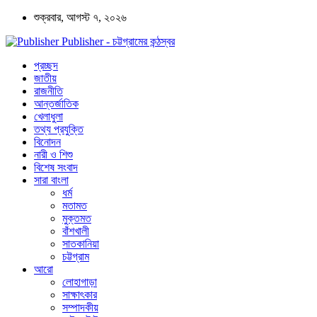
শুক্রবার, আগস্ট ৭, ২০২৬
Publisher - চট্টগ্রামের কন্ঠস্বর
প্রচ্ছদ
জাতীয়
রাজনীতি
আন্তর্জাতিক
খেলাধুলা
তথ্য প্রযুক্তি
বিনোদন
নারী ও শিশু
বিশেষ সংবাদ
সারা বাংলা
ধর্ম
মতামত
মুক্তমত
বাঁশখালী
সাতকানিয়া
চট্টগ্রাম
আরো
লোহাগাড়া
সাক্ষাৎকার
সম্পাদকীয়