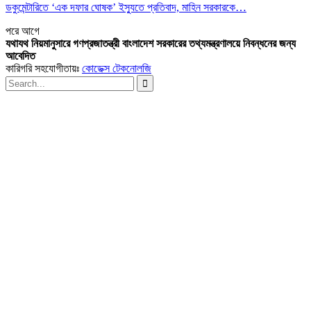
ডকুমেন্টারিতে ‘এক দফার ঘোষক’ ইস্যুতে প্রতিবাদ, মাহিন সরকারকে…
পরে
আগে
যথাযথ নিয়মানুসারে গণপ্রজাতন্ত্রী বাংলাদেশ সরকারের তথ্যমন্ত্রণালয়ে নিবন্ধনের জন্য
আবেদিত
কারিগরি সহযোগীতায়ঃ
কোডেক্স টেকনোলজি