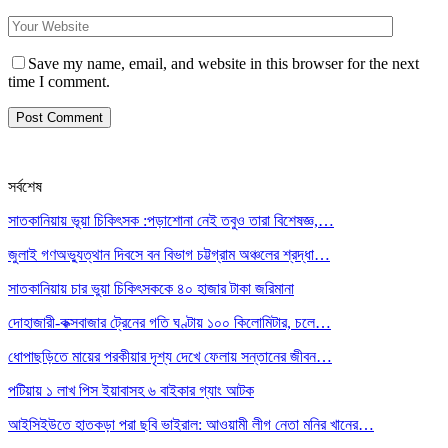
Save my name, email, and website in this browser for the next
time I comment.
সর্বশেষ
সাতকানিয়ায় ভূয়া চিকিৎসক :পড়াশোনা নেই তবুও তারা বিশেষজ্ঞ,…
জুলাই গণঅভ্যুত্থান দিবসে বন বিভাগ চট্টগ্রাম অঞ্চলের শ্রদ্ধা…
সাতকানিয়ায় চার ভুয়া চিকিৎসককে ৪০ হাজার টাকা জরিমানা
দোহাজারী-কক্সবাজার ট্রেনের গতি ঘণ্টায় ১০০ কিলোমিটার, চলে…
ধোপাছড়িতে মায়ের পরকীয়ার দৃশ্য দেখে ফেলায় সন্তানের জীবন…
পটিয়ায় ১ লাখ পিস ইয়াবাসহ ৬ বাইকার গ্যাং আটক
আইসিইউতে হাতকড়া পরা ছবি ভাইরাল: আওয়ামী লীগ নেতা মনির খানের…