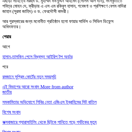
এছাড়া সাহিত্যে মরহুম ড. মুহাম্মদ মঈনুদ্দিন আহমেদ (সেলিম আল দীন), সংস্কৃতিতে
পবিত্র মোহন দে, ক্রীড়ায় এ এস এম রকিবুল হাসান, গবেষণা ও প্রশিক্ষণে বেগম নাদিরা
জাহান (সুরমা জাহিদ) ও ড. ফেরদৌসী কাদরী।
আর পুরস্কারের জন্য মনোনীত প্রতিষ্ঠান হলো ফায়ার সার্ভিস ও সিভিল ডিফেন্স
অধিদফতর।
শেয়ার
আগে
হাসান-তাসকিন পেসে বিধ্বস্ত আইরিশ টপ অর্ডার
পরে
রমজানে সুপ্রিম কোর্টের নতুন সময়সূচি
এই বিভাগের আরো সংবাদ
More from author
জাতীয়
সমকামিতার অভিযোগে শিবির নেতা এজিএস ইব্রাহিমের সিট বাতিল
বিশেষ সংবাদ
কক্সবাজারে প্যারাসাইলিং থেকে ছিটকে পানিতে পড়ে পর্যটকের মৃত্যু