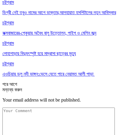
চট্টগ্রাম
ডিগ্রী নেই তবুও নামের আগে ডাক্তার,আলহায়াত হসপিটালের নতুন আবিস্কার
চট্টগ্রাম
কক্সবাজারের-পেকুয়ায় অবৈধ বালু উত্তোলন, পাইপ ও মেশিন জব্দ
চট্টগ্রাম
লোহাগাড়ায় বিদ্যুৎস্পৃষ্ট হয়ে মাদ্রাসা ছাত্রের মৃত্যু
চট্টগ্রাম
এওচিয়ায় ডলু নদী ভাঙ্গন:ভেসে যেতে পারে নেয়ামত আলী পাড়া
পরে
আগে
মন্তব্য করুন
Your email address will not be published.