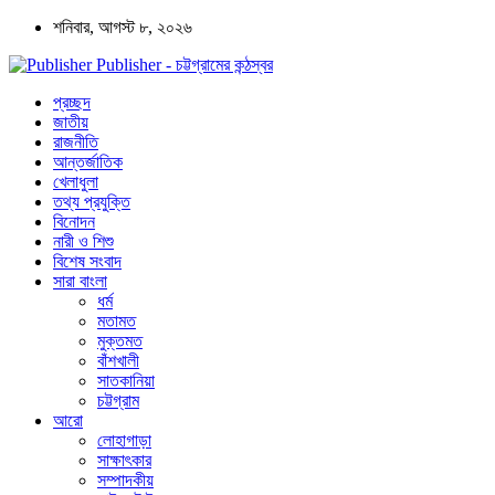
শনিবার, আগস্ট ৮, ২০২৬
Publisher - চট্টগ্রামের কন্ঠস্বর
প্রচ্ছদ
জাতীয়
রাজনীতি
আন্তর্জাতিক
খেলাধুলা
তথ্য প্রযুক্তি
বিনোদন
নারী ও শিশু
বিশেষ সংবাদ
সারা বাংলা
ধর্ম
মতামত
মুক্তমত
বাঁশখালী
সাতকানিয়া
চট্টগ্রাম
আরো
লোহাগাড়া
সাক্ষাৎকার
সম্পাদকীয়