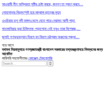
আওয়ামী লীগ অস্থিরতা সৃষ্টির চেষ্টা করছে, জনগণ তা গ্রহণ করবে…
লোহাগাড়ায় বিদ্যুৎস্পৃষ্ট হয়ে মাদ্রাসা ছাত্রের মৃত্যু
এওচিয়ায় ডলু নদী ভাঙ্গন:ভেসে যেতে পারে নেয়ামত আলী পাড়া
সাতকানিয়ায় ভূয়া চিকিৎসক :পড়াশোনা নেই তবুও তারা বিশেষজ্ঞ,…
জুলাই গণঅভ্যুত্থান দিবসে বন বিভাগ চট্টগ্রাম অঞ্চলের শ্রদ্ধা…
পরে
আগে
যথাযথ নিয়মানুসারে গণপ্রজাতন্ত্রী বাংলাদেশ সরকারের তথ্যমন্ত্রণালয়ে নিবন্ধনের জন্য
আবেদিত
কারিগরি সহযোগীতায়ঃ
কোডেক্স টেকনোলজি