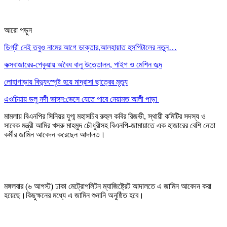
আরো পড়ুন
ডিগ্রী নেই তবুও নামের আগে ডাক্তার,আলহায়াত হসপিটালের নতুন…
কক্সবাজারের-পেকুয়ায় অবৈধ বালু উত্তোলন, পাইপ ও মেশিন জব্দ
লোহাগাড়ায় বিদ্যুৎস্পৃষ্ট হয়ে মাদ্রাসা ছাত্রের মৃত্যু
এওচিয়ায় ডলু নদী ভাঙ্গন:ভেসে যেতে পারে নেয়ামত আলী পাড়া
মামলায় বিএনপির সিনিয়র যুগ্ম মহাসচিব রুহুল কবির রিজভী, স্থায়ী কমিটির সদস্য ও
সাবেক মন্ত্রী আমির খসরু মাহমুদ চৌধুরীসহ বিএনপি-জামায়াতে এক হাজারের বেশি নেতা
কর্মীর জামিন আবেদন করেছেন আদালত।
মঙ্গলবার (৬ আগস্ট) ঢাকা মেট্রোপলিটন ম্যাজিষ্ট্রেট আদালতে এ জামিন আবেদন করা
হয়েছে।কিছুক্ষনের মধ্যে এ জামিন শুনানি অনুষ্ঠিত হবে।