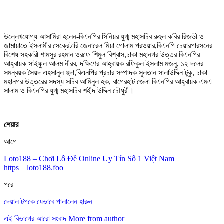
উল্লেখযোগ্য আসামিরা হলেন-বিএনপির সিনিয়র যুগ্ম মহাসচিব রুহুল কবির রিজভী ও
জামায়াতে ইসলামীর সেক্রেটারি জেনারেল মিয়া গোলাম পরওয়ার,বিএনপি চেয়ারপারসনের
বিশেষ সহকারী শামসুর রহমান ওরফে শিমুল বিশ্বাস,ঢাকা মহানগর উত্তর বিএনপির
আহ্বায়ক সাইফুল আলম নীরব, দক্ষিণের আহ্বায়ক রফিকুল ইসলাম মজনু, ১২ দলের
সমন্বয়ক সৈয়দ এহসানুল হুদা,বিএনপির প্রচার সম্পাদক সুলতান সালাউদ্দিন টুকু, ঢাকা
মহানগর উত্তরের সদস্য সচিব আমিনুল হক, বাগেরহাট জেলা বিএনপির আহ্বায়ক এমএ
সালাম ও বিএনপির যুগ্ম মহাসচিব শহীদ উদ্দিন চৌধুরী।
শেয়ার
আগে
Loto188 – Chơi Lô Đề Online Uy Tín Số 1 Việt Nam
https__loto188.foo_
পরে
দেয়াল টপকে যেভাবে পালালেন হারুন
এই বিভাগের আরো সংবাদ
More from author