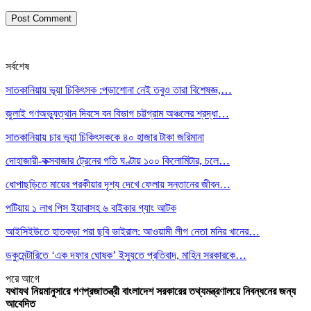
সর্বশেষ
সাতকানিয়ায় ভূয়া চিকিৎসক :পড়াশোনা নেই তবুও তারা বিশেষজ্ঞ,…
জুলাই গণঅভ্যুত্থান দিবসে বন বিভাগ চট্টগ্রাম অঞ্চলের শ্রদ্ধা…
সাতকানিয়ায় চার ভুয়া চিকিৎসককে ৪০ হাজার টাকা জরিমানা
দোহাজারী-কক্সবাজার ট্রেনের গতি ঘণ্টায় ১০০ কিলোমিটার, চলে…
ধোপাছড়িতে মায়ের পরকীয়ার দৃশ্য দেখে ফেলায় সন্তানের জীবন…
পটিয়ায় ১ লাখ পিস ইয়াবাসহ ৬ বাইকার গ্যাং আটক
আইসিইউতে হাতকড়া পরা ছবি ভাইরাল: আওয়ামী লীগ নেতা মনির খানের…
ডকুমেন্টারিতে ‘এক দফার ঘোষক’ ইস্যুতে প্রতিবাদ, মাহিন সরকারকে…
পরে
আগে
যথাযথ নিয়মানুসারে গণপ্রজাতন্ত্রী বাংলাদেশ সরকারের তথ্যমন্ত্রণালয়ে নিবন্ধনের জন্য
আবেদিত