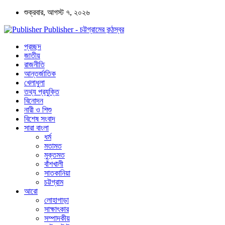
শুক্রবার, আগস্ট ৭, ২০২৬
Publisher - চট্টগ্রামের কন্ঠস্বর
প্রচ্ছদ
জাতীয়
রাজনীতি
আন্তর্জাতিক
খেলাধুলা
তথ্য প্রযুক্তি
বিনোদন
নারী ও শিশু
বিশেষ সংবাদ
সারা বাংলা
ধর্ম
মতামত
মুক্তমত
বাঁশখালী
সাতকানিয়া
চট্টগ্রাম
আরো
লোহাগাড়া
সাক্ষাৎকার
সম্পাদকীয়