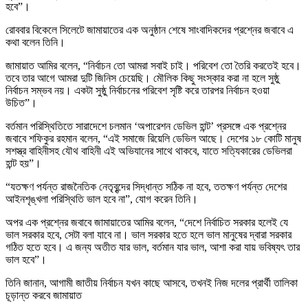
হবে”।
রোববার বিকেলে সিলেটে জামায়াতের এক অনুষ্ঠান শেষে সাংবাদিকদের প্রশ্নের জবাবে এ
কথা বলেন তিনি।
জামায়াত আমির বলেন, “নির্বাচন তো আমরা সবাই চাই। পরিবেশ তো তৈরি করতেই হবে।
তবে তার আগে আমরা দুটি জিনিস চেয়েছি। মৌলিক কিছু সংস্কার করা না হলে সুষ্ঠু
নির্বাচন সম্ভব নয়। একটা সুষ্ঠু নির্বাচনের পরিবেশ সৃষ্টি করে তারপর নির্বাচন হওয়া
উচিত”।
বর্তমান পরিস্থিতিতে সারাদেশে চলমান ‘অপারেশন ডেভিল হান্ট’ প্রসঙ্গে এক প্রশ্নের
জবাবে শফিকুর রহমান বলেন, “এই সমাজে রিয়েলি ডেভিল আছে। দেশের ১৮ কোটি মানুষ
সশস্ত্র বাহিনীসহ যৌথ বাহিনী এই অভিযানের সাথে থাকবে, যাতে সত্যিকারের ডেভিলরা
হান্ট হয়”।
“যতক্ষণ পর্যন্ত রাজনৈতিক নেতৃবৃন্দের সিদ্ধান্ত সঠিক না হবে, ততক্ষণ পর্যন্ত দেশের
আইনশৃঙ্খলা পরিস্থিতি ভাল হবে না”, যোগ করেন তিনি।
অপর এক প্রশ্নের জবাবে জামায়াতের আমির বলেন, “দেশে নির্বাচিত সরকার হলেই যে
ভাল সরকার হবে, সেটা বলা যাবে না। ভাল সরকার হতে হলে ভাল মানুষের দ্বারা সরকার
গঠিত হতে হবে। এ জন্য অতীত যার ভাল, বর্তমান যার ভাল, আশা করা যায় ভবিষ্যৎ তার
ভাল হবে”।
তিনি জানান, আগামী জাতীয় নির্বাচন যখন কাছে আসবে, তখনই নিজ দলের প্রার্থী তালিকা
চূড়ান্ত করবে জামায়াত