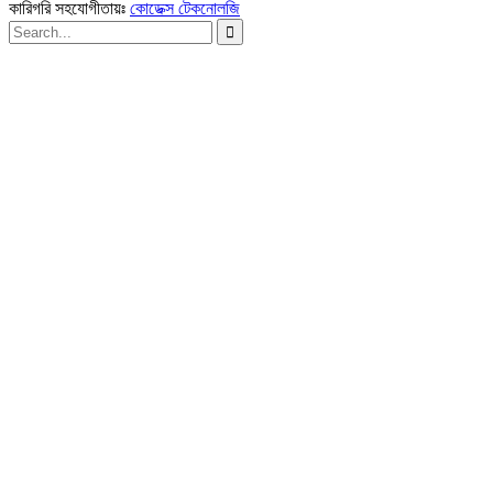
কারিগরি সহযোগীতায়ঃ
কোডেক্স টেকনোলজি