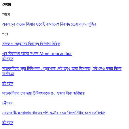
শেয়ার
আগে
একমাত্র তারেক জিয়ার হাতেই বাংলাদেশ নিরাপদ :চেয়ারম্যান মুজিব
পরে
মাদক ও সন্ত্রাসের বিরুদ্ধে বিক্ষোভ মিছিল
এই বিভাগের আরো সংবাদ
More from author
চট্টগ্রাম
সাতকানিয়ায় ভূয়া চিকিৎসক :পড়াশোনা নেই তবুও তারা বিশেষজ্ঞ, ইউএনও বসায় দিলো
অর্থদণ্ড
চট্টগ্রাম
সাতকানিয়ায় চার ভুয়া চিকিৎসককে ৪০ হাজার টাকা জরিমানা
চট্টগ্রাম
দোহাজারী-কক্সবাজার ট্রেনের গতি ঘণ্টায় ১০০ কিলোমিটার, চলে ৮০কি:মি:
চট্টগ্রাম