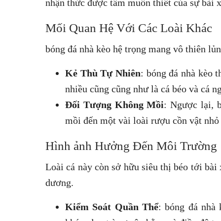
nhận thức được tầm muốn thiết của sự bài x
Mối Quan Hệ Với Các Loài Khác
bóng đá nhà kèo hệ trọng mang vô thiên lủn
Kẻ Thù Tự Nhiên
: bóng đá nhà kèo t
nhiều cũng cũng như là cá béo và cá n
Đối Tượng Không Mồi
: Ngược lại, 
mồi đến một vài loài rượu cồn vật nhỏ
Hình ảnh Hưởng Đến Môi Trường
Loài cá này còn sở hữu siêu thị béo tới bài 
dương.
Kiểm Soát Quần Thể
: bóng đá nhà 