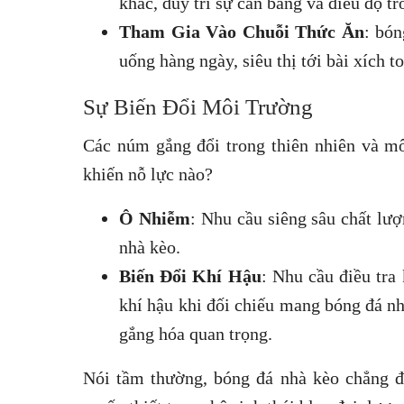
khác, duy trì sự cân bằng và điều độ t
Tham Gia Vào Chuỗi Thức Ăn
: bón
uống hàng ngày, siêu thị tới bài xích t
Sự Biến Đổi Môi Trường
Các núm gắng đổi trong thiên nhiên và mô
khiến nỗ lực nào?
Ô Nhiễm
: Nhu cầu siêng sâu chất lư
nhà kèo.
Biến Đổi Khí Hậu
: Nhu cầu điều tra
khí hậu khi đối chiếu mang bóng đá nh
gắng hóa quan trọng.
Nói tầm thường, bóng đá nhà kèo chẳng đầ