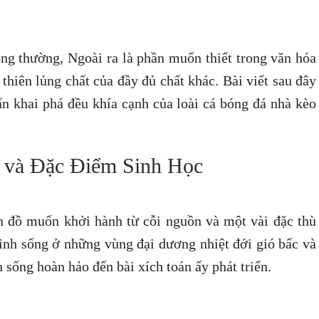
ông thường, Ngoài ra là phần muốn thiết trong văn hóa
thiên lủng chất của đầy đủ chất khác. Bài viết sau đây
ấn khai phá đều khía cạnh của loài cá bóng đá nhà kèo
 và Đặc Điểm Sinh Học
ín đồ muốn khởi hành từ cỗi nguồn và một vài đặc thù
sinh sống ở những vùng đại dương nhiệt đới gió bấc và
n sống hoàn hảo đến bài xích toán ấy phát triển.