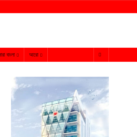
ারা বাংলা
আরো