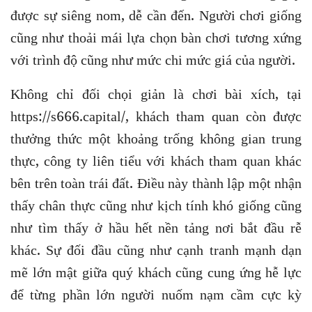
được sự siêng nom, dễ cần đến. Người chơi giống
cũng như thoải mái lựa chọn bàn chơi tương xứng
với trình độ cũng như mức chi mức giá của người.
Không chỉ đối chọi giản là chơi bài xích, tại
https://s666.capital/, khách tham quan còn được
thưởng thức một khoảng trống không gian trung
thực, công ty liên tiểu với khách tham quan khác
bên trên toàn trái đất. Điều này thành lập một nhận
thấy chân thực cũng như kịch tính khó giống cũng
như tìm thấy ở hầu hết nền tảng nơi bắt đầu rễ
khác. Sự đối đầu cũng như cạnh tranh mạnh dạn
mẽ lớn mật giữa quý khách cũng cung ứng hễ lực
để từng phần lớn người nuốm nạm cầm cực kỳ