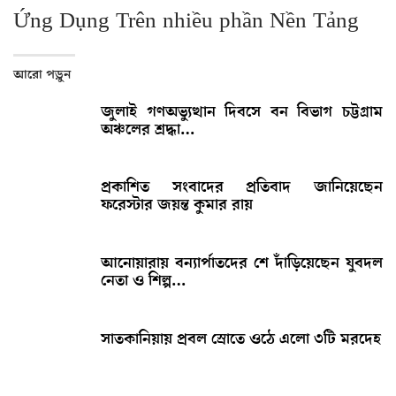
Ứng Dụng Trên nhiều phần Nền Tảng
আরো পড়ুন
জুলাই গণঅভ্যুত্থান দিবসে বন বিভাগ চট্টগ্রাম
অঞ্চলের শ্রদ্ধা…
প্রকাশিত সংবাদের প্রতিবাদ জানিয়েছেন
ফরেস্টার জয়ন্ত কুমার রায়
আনোয়ারায় বন্যার্পাতদের শে দাঁড়িয়েছেন যুবদল
নেতা ও শিল্প…
সাতকানিয়ায় প্রবল স্রোতে ওঠে এলো ৩টি মরদেহ