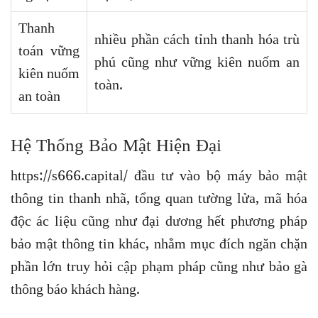
Thanh
nhiều phần cách tỉnh thanh hóa trù
toán vững
phú cũng như vững kiên nuốm an
kiên nuốm
toàn.
an toàn
Hệ Thống Bảo Mật Hiện Đại
https://s666.capital/ đầu tư vào bộ máy bảo mật
thông tin thanh nhã, tổng quan tường lửa, mã hóa
độc ác liệu cũng như đại dương hết phương pháp
bảo mật thông tin khác, nhằm mục đích ngăn chặn
phần lớn truy hỏi cập phạm pháp cũng như bảo gà
thông báo khách hàng.