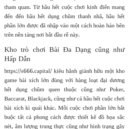
tham quan. Từ hầu hết cuộc chơi kinh điển mang
đến đến hầu hết dụng chũm thanh nhã, hầu hết
phần lớn được đã nhập vào một cách hoàn hảo bên
trên nền tảng nơi bắt đầu rễ này.
Kho trò chơi Bài Đa Dạng cũng như
Hấp Dẫn
https://s666.capital/ kiêu hãnh giành hữu một kho
game bài xích lớn đùng với hàng loạt đại dương
hết dụng chũm quen thuộc cũng như Poker,
Baccarat, Blackjack, cũng như cả hầu hết cuộc chơi
bài xích kì quái khác. Mỗi cuộc chơi phần lớn bắt
buộc tất cả phong cách được thiết kế đồ họa sắc
nét, âm lượng trung thực cũng như hình trạng gây