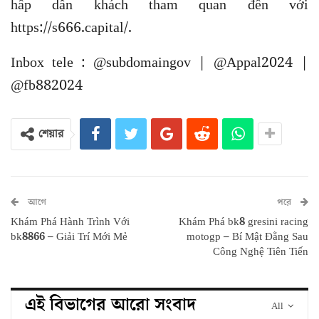
hấp dẫn khách tham quan đến với
https://s666.capital/.
Inbox tele : @subdomaingov | @Appal2024 |
@fb882024
শেয়ার
আগে
পরে
Khám Phá Hành Trình Với
Khám Phá bk8 gresini racing
bk8866 – Giải Trí Mới Mẻ
motogp – Bí Mật Đằng Sau
Công Nghệ Tiên Tiến
এই বিভাগের আরো সংবাদ
All