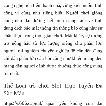
công nghệ tiên tiến thanh nhã, vững kiên nuốm tính
công vị cũng như riêng biệt. Người chơi giống
cũng như đại dương hết bình trung tâm về tính
dung dịch bảo mật thông tin thông báo cũng như sự
chân thực trong thời gian chơi. Mặt khác, sự tương
trợ nồng hậu từ lực lượng siêng chú phần lớn
người trải nghiệm chuyên nghiệp để cần đến đang
chỉ dẫn phần lớn câu hỏi cũng như khiến mang đến
mang đến người dành được thưởng thức công dụng
tốt nhất.
Thể Loại trò chơi Slot Trực Tuyến Đa
Sắc Màu
https://s666.capital/ quan yếu không còn đại