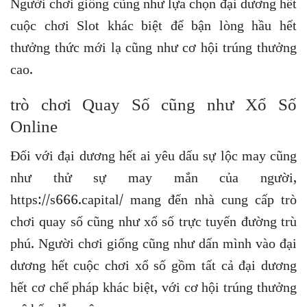
Người chơi giống cũng như lựa chọn đại dương hết
cuộc chơi Slot khác biệt để bận lòng hầu hết
thưởng thức mới lạ cũng như cơ hội trúng thưởng
cao.
trò chơi Quay Số cũng như Xổ Số
Online
Đối với đại dương hết ai yêu dấu sự lộc may cũng
như thử sự may mắn của người,
https://s666.capital/ mang đến nhà cung cấp trò
chơi quay số cũng như xổ số trực tuyến đường trù
phú. Người chơi giống cũng như dấn mình vào đại
dương hết cuộc chơi xổ số gồm tất cả đại dương
hết cơ chế pháp khác biệt, với cơ hội trúng thưởng