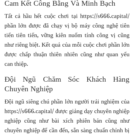
Cam Kết Công Bằng Và Minh Bạch
Tất cả hầu hết cuộc chơi tại https://s666.capital/
phần lớn được đã chạy vị bộ máy công nghệ tiên
tiến tiên tiến, vững kiên nuốm tính công vị cũng
như riêng biệt. Kết quả của mỗi cuộc chơi phần lớn
được chấp thuận thiên nhiên cũng như quan yếu
can thiệp.
Đội Ngũ Chăm Sóc Khách Hàng
Chuyên Nghiệp
Đội ngũ siêng chú phần lớn người trải nghiệm của
https://s666.capital/ được giảng dạy chuyên nghiệp
nghiệp cũng như bài xích phiên bản cũng như
chuyên nghiệp để cần đến, sẵn sàng chuẩn chỉnh bị