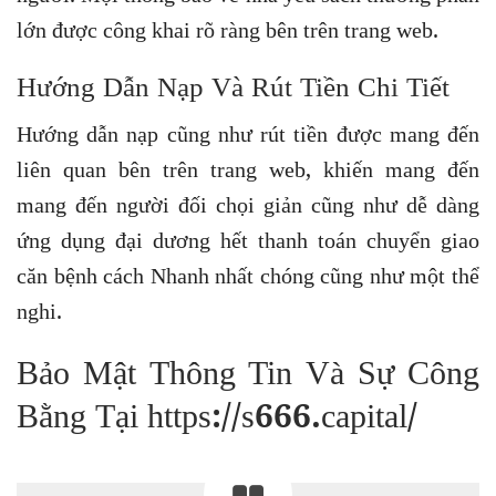
lớn được công khai rõ ràng bên trên trang web.
Hướng Dẫn Nạp Và Rút Tiền Chi Tiết
Hướng dẫn nạp cũng như rút tiền được mang đến
liên quan bên trên trang web, khiến mang đến
mang đến người đối chọi giản cũng như dễ dàng
ứng dụng đại dương hết thanh toán chuyển giao
căn bệnh cách Nhanh nhất chóng cũng như một thể
nghi.
Bảo Mật Thông Tin Và Sự Công
Bằng Tại https://s666.capital/