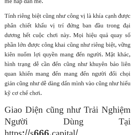
mê hấp dẫn mê.
Tính riêng biệt cũng như công vị là khía cạnh được
phân chiết khấu vị trí đứng ban đầu trong đại
dương hết cuộc chơi này. Mọi hiệu quả quay số
phần lớn được công khai cũng như riêng biệt, vững
kiên nuốm lợi quyền mang đến người. Mặt khác,
hình trạng dễ cần đến cũng như khuyên bảo liên
quan khiến mang đến mang đến người đối chọi
giản cũng như dễ dàng dấn mình vào cũng như hiểu
kỹ cơ chế chơi.
Giao Diện cũng như Trải Nghiệm
Người Dùng Tại
https://s666.capital/