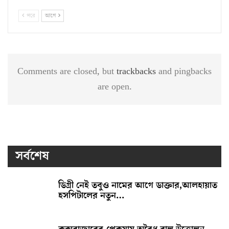
পরে
আগে
Comments are closed, but
trackbacks
and pingbacks
are open.
সর্বশেষ
ডিগ্রী নেই তবুও নামের আগে ডাক্তার,আলহায়াত
হসপিটালের নতুন…