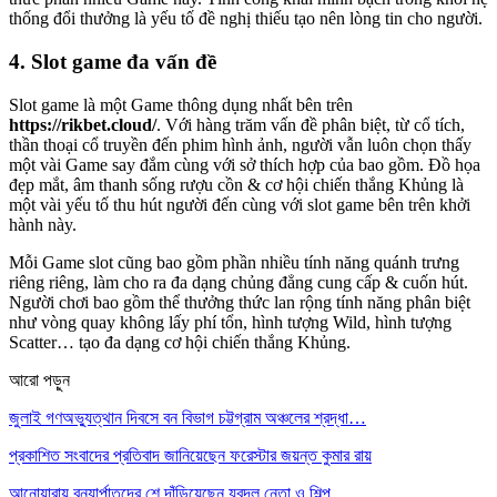
thống đổi thưởng là yếu tố đề nghị thiếu tạo nên lòng tin cho người.
4. Slot game đa vấn đề
Slot game là một Game thông dụng nhất bên trên
https://rikbet.cloud/
. Với hàng trăm vấn đề phân biệt, từ cổ tích,
thần thoại cổ truyền đến phim hình ảnh, người vẫn luôn chọn thấy
một vài Game say đắm cùng với sở thích hợp của bao gồm. Đồ họa
đẹp mắt, âm thanh sống rượu cồn & cơ hội chiến thắng Khủng là
một vài yếu tố thu hút người đến cùng với slot game bên trên khởi
hành này.
Mỗi Game slot cũng bao gồm phần nhiều tính năng quánh trưng
riêng riêng, làm cho ra đa dạng chủng đẳng cung cấp & cuốn hút.
Người chơi bao gồm thể thưởng thức lan rộng tính năng phân biệt
như vòng quay không lấy phí tổn, hình tượng Wild, hình tượng
Scatter… tạo đa dạng cơ hội chiến thắng Khủng.
আরো পড়ুন
জুলাই গণঅভ্যুত্থান দিবসে বন বিভাগ চট্টগ্রাম অঞ্চলের শ্রদ্ধা…
প্রকাশিত সংবাদের প্রতিবাদ জানিয়েছেন ফরেস্টার জয়ন্ত কুমার রায়
আনোয়ারায় বন্যার্পাতদের শে দাঁড়িয়েছেন যুবদল নেতা ও শিল্প…