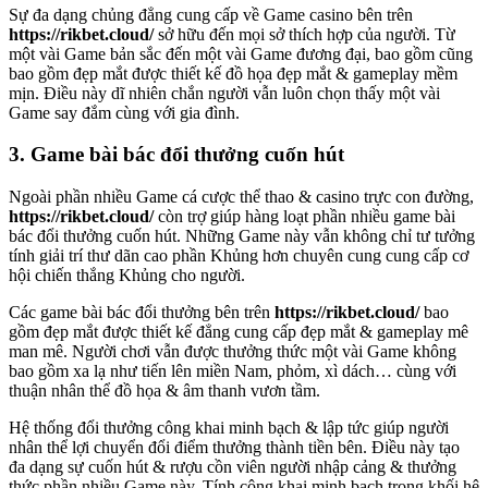
Sự đa dạng chủng đẳng cung cấp về Game casino bên trên
https://rikbet.cloud/
sở hữu đến mọi sở thích hợp của người. Từ
một vài Game bản sắc đến một vài Game đương đại, bao gồm cũng
bao gồm đẹp mắt được thiết kế đồ họa đẹp mắt & gameplay mềm
mịn. Điều này dĩ nhiên chắn người vẫn luôn chọn thấy một vài
Game say đắm cùng với gia đình.
3. Game bài bác đổi thưởng cuốn hút
Ngoài phần nhiều Game cá cược thể thao & casino trực con đường,
https://rikbet.cloud/
còn trợ giúp hàng loạt phần nhiều game bài
bác đổi thưởng cuốn hút. Những Game này vẫn không chỉ tư tưởng
tính giải trí thư dãn cao phần Khủng hơn chuyên cung cung cấp cơ
hội chiến thắng Khủng cho người.
Các game bài bác đổi thưởng bên trên
https://rikbet.cloud/
bao
gồm đẹp mắt được thiết kế đẳng cung cấp đẹp mắt & gameplay mê
man mê. Người chơi vẫn được thưởng thức một vài Game không
bao gồm xa lạ như tiến lên miền Nam, phỏm, xì dách… cùng với
thuận nhân thể đồ họa & âm thanh vươn tầm.
Hệ thống đổi thưởng công khai minh bạch & lập tức giúp người
nhân thể lợi chuyển đổi điểm thưởng thành tiền bên. Điều này tạo
đa dạng sự cuốn hút & rượu cồn viên người nhập cảng & thưởng
thức phần nhiều Game này. Tính công khai minh bạch trong khối hệ