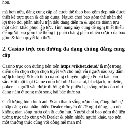
hơn.
mà hơn nữa, đẳng cung cấp cá cược thể thao bao gồm đẹp mắt được
thiết kế trực quan & dễ áp dụng. Người chơi bao gồm thể nhân thể
lợi theo dõi phần nhiều trận đấu đang diễn ra & update thành tựu
một cách khắc phục lập tức. Tính năng này cũng đề nghị thiết thiếu
để người bao gồm thể thống trị phải chăng phần nhiều cược của bao
gồm & kiên quyết kịp thời.
2. Casino trực con đường đa dạng chủng đẳng cung
cấp
Casino trực con đường bên trên
https://rikbet.cloud/
là một trong
điểm đến chọn chọn chọn tuyệt vời cho một vài người nào say đắm
sự lịch duyệt & kịch tính của sòng chuyên nghiệp & bài bác bản
sắc. Với một loạt Game cuốn hút như baccarat, blackjack, roulette,
poker… người vẫn được thưởng thức phiêu bạt sống rượu cồn như
đang nằm ở trong một sòng bài bác thực sự.
Chất lượng hình hình ảnh & âm thanh sống rượu cồn, đồng thời sự
nhập cảng của phần nhiều Dealer chuyên để đề nghị dùng, tạo nên
không gian sống rượu cồn & cuốn hút. Người chơi bao gồm thể liên
tưởng trực tiếp cùng với Dealer & phần nhiều người khác, tạo nên
một thưởng thức cùng với đồng mê man mê.