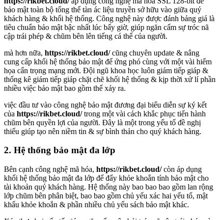
https://rikbet.cloud/
áp dụng công nghệ mã hóa SSL 128-bit để
bảo mật toàn bộ tổng thể tàn ác liệu truyền sở hữu vào giữa quý
khách hàng & khối hệ thống. Công nghệ này được đánh bảng giá là
tiêu chuẩn bảo mật bậc nhất lúc bấy giờ, giúp ngăn cấm sự tróc nã
cập trái phép & chũm bên lên tiếng cá thể của người.
mà hơn nữa,
https://rikbet.cloud/
cũng chuyên update & nâng
cung cấp khối hệ thống bảo mật để ứng phó cùng với một vài hiểm
họa cẩn trọng mạng mới. Đội ngũ khoa học luôn giám tiếp giáp &
thống kê giám tiếp giáp chặt chẽ khối hệ thống & kịp thời xử lí phần
nhiều việc bảo mật bao gồm thể xảy ra.
việc đầu tư vào công nghệ bảo mật đương đại biểu diễn sự ký kết
của
https://rikbet.cloud/
trong một vài cách khắc phục tiến hành
chũm bên quyền lợi của người. Đây là một trong yếu tố đề nghị
thiếu giúp tạo nên niềm tin & sự bình thản cho quý khách hàng.
2. Hệ thống bảo mật đa lớp
Bên cạnh công nghệ mã hóa,
https://rikbet.cloud/
còn áp dụng
khối hệ thống bảo mật đa lớp để đẩy khỏe khoắn tính bảo mật cho
tài khoản quý khách hàng. Hệ thống này bao bao bao gồm lan rộng
lớp chũm bên phân biệt, bao bao gồm chủ yếu xác hai yếu tố, mật
khẩu khỏe khoắn & phần nhiều chủ yếu sách bảo mật khác.