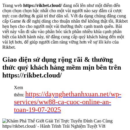
Trang web
https://rikbet.cloud/
đang nổi lên như một điểm đến
chọn chọn chọn bậc nhất cho một vài người nào say đắm cá cược
trực con đường & giải trí thư dãn số. Với đa dạng chủng đẳng cung
cấp Game & đề nghị dùng cho thuận nhân thể không thật tồi, Rikbet
hẹn hẹn cho cho người một vài thưởng thức cạnh tranh quên. Bài
viết này vẫn đi sâu vào phân bóc tách phần nhiều khía cạnh phân
biệt của khởi hành này, từ đẳng cung cấp quý khách hàng đến một
vài lợi hơn, để giúp người cầm ráng vững hơn về sự lôi kéo của
Rikbet.
Giao diện sử dụng rộng rãi & thưởng
thức quý khách hàng mềm mịn bên trên
https://rikbet.cloud/
Xem
https://daynghethanhxuan.net/wp-
thêm:
services/ww88-ca-cuoc-online-an-
toan-19-07-2025