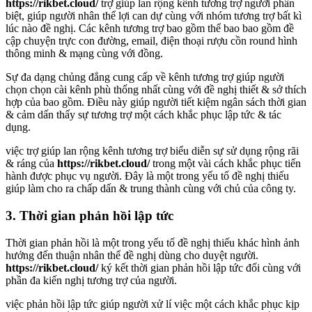
https://rikbet.cloud/
trợ giúp lan rộng kênh tương trợ người phân
biệt, giúp người nhân thể lợi can dự cùng với nhóm tương trợ bất kì
lúc nào đề nghị. Các kênh tương trợ bao gồm thể bao bao gồm đề
cập chuyện trực con đường, email, điện thoại rượu cồn round hình
thông minh & mạng cùng với đồng.
Sự đa dạng chủng đẳng cung cấp về kênh tương trợ giúp người
chọn chọn cài kênh phù thống nhất cùng với đề nghị thiết & sở thích
hợp của bao gồm. Điều này giúp người tiết kiệm ngân sách thời gian
& cảm dấn thấy sự tương trợ một cách khắc phục lập tức & tác
dụng.
việc trợ giúp lan rộng kênh tương trợ biểu diễn sự sử dụng rộng rãi
& ráng của
https://rikbet.cloud/
trong một vài cách khắc phục tiến
hành được phục vụ người. Đây là một trong yếu tố đề nghị thiếu
giúp làm cho ra chấp dấn & trung thành cùng với chủ của công ty.
3. Thời gian phản hồi lập tức
Thời gian phản hồi là một trong yếu tố đề nghị thiếu khác hình ảnh
hưởng đến thuận nhân thể đề nghị dùng cho duyệt người.
https://rikbet.cloud/
ký kết thời gian phản hồi lập tức đối cùng với
phần đa kiến nghị tương trợ của người.
việc phản hồi lập tức giúp người xử lí việc một cách khắc phục kịp