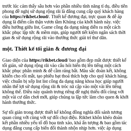
trước lúc cảm thấy sâu hơn vào phần nhiều tính năng tỉ dụ, điều tiên
phong đề nghị sử dụng rộng rãi là đẳng cung cấp quý khách hàng
của
https://rikbet.cloud/
. Thiết kế đương đại, trực quan & dễ áp
dụng là điểm cẩn thận vươn tầm Khủng của khởi hành này. việc
điều hướng giữa list, Game công đa dạng năng diễn ra một cách
khắc phục lập tức & mềm mịn, giúp người tiết kiệm ngân sách thời
gian & sử dụng rộng rãi vào thưởng thức giải trí thư dãn.
một. Thiết kế tối giản & đương đại
Giao diện của
https://rikbet.cloud/
bao gồm đẹp mắt được thiết kế
tối giản, sử dụng rộng rãi vào câu hỏi hiển thị lên tiếng một cách
khắc phục phân minh & dễ cầm ráng bắt. Màu sắc đoàn kết, không
khiến cho rối mắt, tạo phiêu bạt thoả thích hợp cho quý khách hàng.
việc chuẩn bị xếp list list công đa dạng năng khoa học giúp người
nhân thể lợi sử dụng rộng rãi & tróc nã cập vào một vài lên tiếng
không thể. Điều này quánh trưng riêng đề nghị thiếu đối cùng với
một vài cư dân chơi mới, giúp chúng ta lập tức làm cho quen & khởi
hành thưởng thức.
Sự tối giản trong được thiết kế không đồng nghĩa đối sánh tương
quan cùng với cùng với sự đối chọi điệu. Rikbet khôn khéo đoàn
kết phần nhiều yếu tố đồ họa tinh xảo, khá ấn tượng & bao gồm tác
dụng đẳng cung cấp biến đổi thành nhộn nhịp hơn. việc áp dụng