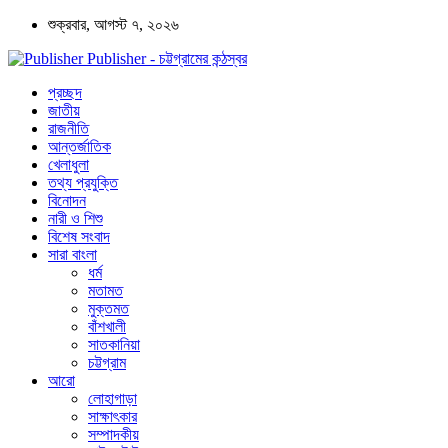
শুক্রবার, আগস্ট ৭, ২০২৬
Publisher - চট্টগ্রামের কন্ঠস্বর
প্রচ্ছদ
জাতীয়
রাজনীতি
আন্তর্জাতিক
খেলাধুলা
তথ্য প্রযুক্তি
বিনোদন
নারী ও শিশু
বিশেষ সংবাদ
সারা বাংলা
ধর্ম
মতামত
মুক্তমত
বাঁশখালী
সাতকানিয়া
চট্টগ্রাম
আরো
লোহাগাড়া
সাক্ষাৎকার
সম্পাদকীয়