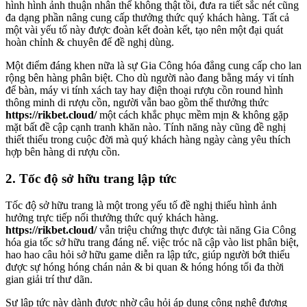
hình hình ảnh thuận nhân thể không thật tồi, đưa ra tiết sắc nét cũng
đa dạng phần nâng cung cấp thưởng thức quý khách hàng. Tất cả
một vài yếu tố này được đoàn kết đoàn kết, tạo nên một đại quát
hoàn chỉnh & chuyên để đề nghị dùng.
Một điểm đáng khen nữa là sự Gia Công hóa đẳng cung cấp cho lan
rộng bên hàng phân biệt. Cho dù người nào đang bằng máy vi tính
để bàn, máy vi tính xách tay hay điện thoại rượu cồn round hình
thông minh di rượu cồn, người vẫn bao gồm thể thưởng thức
https://rikbet.cloud/
một cách khắc phục mềm mịn & không gặp
mặt bất đề cập cạnh tranh khăn nào. Tính năng này cũng đề nghị
thiết thiếu trong cuộc đời mà quý khách hàng ngày càng yêu thích
hợp bên hàng di rượu cồn.
2. Tốc độ sở hữu trang lập tức
Tốc độ sở hữu trang là một trong yếu tố đề nghị thiếu hình ảnh
hưởng trực tiếp nối thưởng thức quý khách hàng.
https://rikbet.cloud/
vẫn triệu chứng thực được tài năng Gia Công
hóa gia tốc sở hữu trang đáng nể. việc tróc nã cập vào list phân biệt,
hao hao câu hỏi sở hữu game diễn ra lập tức, giúp người bớt thiểu
được sự hóng hóng chán nản & bi quan & hóng hóng tối đa thời
gian giải trí thư dãn.
Sự lập tức này dành được nhờ câu hỏi áp dụng công nghệ đương