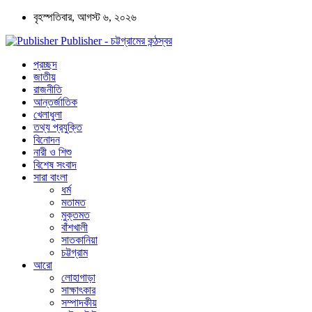
বৃহস্পতিবার, আগস্ট ৬, ২০২৬
Publisher - চট্টগ্রামের কন্ঠস্বর
প্রচ্ছদ
জাতীয়
রাজনীতি
আন্তর্জাতিক
খেলাধুলা
তথ্য প্রযুক্তি
বিনোদন
নারী ও শিশু
বিশেষ সংবাদ
সারা বাংলা
ধর্ম
মতামত
মুক্তমত
বাঁশখালী
সাতকানিয়া
চট্টগ্রাম
আরো
লোহাগাড়া
সাক্ষাৎকার
সম্পাদকীয়