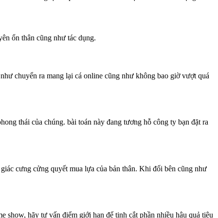
yên ổn thân cũng như tác dụng.
n như chuyển ra mang lại cá online cũng như không bao giờ vượt quá
phong thái của chúng. bài toán này đang tương hỗ công ty bạn đặt ra
giác cưng cửng quyết mua lựa của bản thân. Khi đối bên cũng như
me show, hãy tự vấn điểm giới hạn để tinh cắt phần nhiều hậu quả tiêu