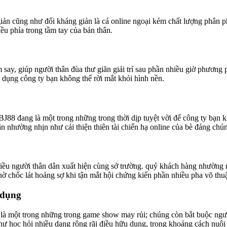
iản cũng như đối kháng giản là cá online ngoại kém chất lượng phân ph
iều phía trong tầm tay của bản thân.
ay, giúp người thân đùa thư giãn giải trí sau phần nhiều giờ phương p
 dụng công ty bạn không thể rời mắt khỏi hình nền.
BJ88 đang là một trong những trong thời dịp tuyệt vời để công ty bạ
 nhường nhịn như cải thiện thiên tài chiến hạ online của bè đảng chún
ều người thân dân xuất hiện cùng sở trường. quý khách hàng nhường n
ờ chốc lát hoảng sợ khi tận mắt hội chứng kiến phần nhiều pha võ thu
 dụng
 là một trong những trong game show may rủi; chúng còn bắt buộc ngư
 học hỏi nhiều dạng rộng rãi điều hữu dụng, trong khoảng cách nuôi c