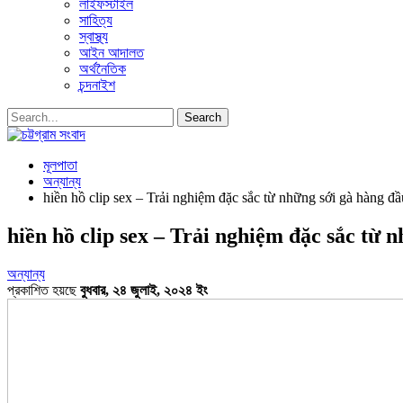
লাইফস্টাইল
সাহিত্য
স্বাস্থ্য
আইন আদালত
অর্থনৈতিক
চন্দনাইশ
মূলপাতা
অন্যান্য
hiền hồ clip sex – Trải nghiệm đặc sắc từ những sới gà hàng đầ
hiền hồ clip sex – Trải nghiệm đặc sắc từ 
অন্যান্য
প্রকাশিত হয়ছে
বুধবার, ২৪ জুলাই, ২০২৪ ইং