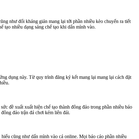
ũng như đối kháng giản mang lại tới phần nhiều kèo chuyển ra tiết
̣o nhiều dạng sáng chế tạo khi dấn mình vào.
ng dụng này. Từ quy trình đăng ký kết mang lại mang lại cách đặt
hiều.
sức đề xuất xuất hiện chế tạo thành đông đảo trong phần nhiều báo
 đông đảo trận đá chơi kém liên đái.
 hiểu cũng như dấn mình vào cá online. Mọi báo cáo phần nhiều