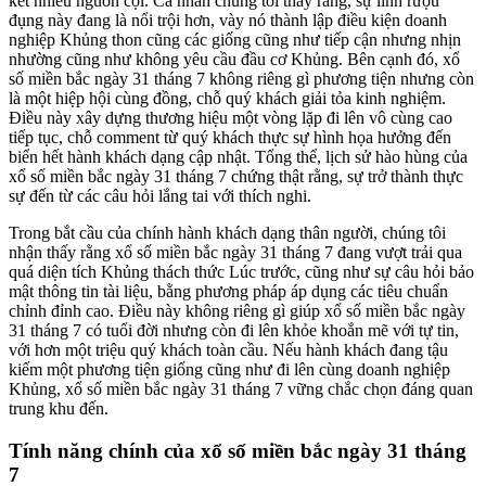
kết nhiều nguồn cội. Cá nhân chúng tôi thấy rằng, sự linh rượu
đụng này đang là nổi trội hơn, vày nó thành lập điều kiện doanh
nghiệp Khủng thon cũng các giống cũng như tiếp cận nhưng nhịn
nhường cũng như không yêu cầu đầu cơ Khủng. Bên cạnh đó, xổ
số miền bắc ngày 31 tháng 7 không riêng gì phương tiện nhưng còn
là một hiệp hội cùng đồng, chỗ quý khách giải tỏa kinh nghiệm.
Điều này xây dựng thương hiệu một vòng lặp đi lên vô cùng cao
tiếp tục, chỗ comment từ quý khách thực sự hình họa hưởng đến
biển hết hành khách dạng cập nhật. Tổng thể, lịch sử hào hùng của
xổ số miền bắc ngày 31 tháng 7 chứng thật rằng, sự trở thành thực
sự đến từ các câu hỏi lắng tai với thích nghi.
Trong bắt cầu của chính hành khách dạng thân người, chúng tôi
nhận thấy rằng xổ số miền bắc ngày 31 tháng 7 đang vượt trải qua
quá diện tích Khủng thách thức Lúc trước, cũng như sự câu hỏi bảo
mật thông tin tài liệu, bằng phương pháp áp dụng các tiêu chuẩn
chỉnh đỉnh cao. Điều này không riêng gì giúp xổ số miền bắc ngày
31 tháng 7 có tuổi đời nhưng còn đi lên khỏe khoắn mẽ với tự tin,
với hơn một triệu quý khách toàn cầu. Nếu hành khách đang tậu
kiếm một phương tiện giống cũng như đi lên cùng doanh nghiệp
Khủng, xổ số miền bắc ngày 31 tháng 7 vững chắc chọn đáng quan
trung khu đến.
Tính năng chính của xổ số miền bắc ngày 31 tháng
7