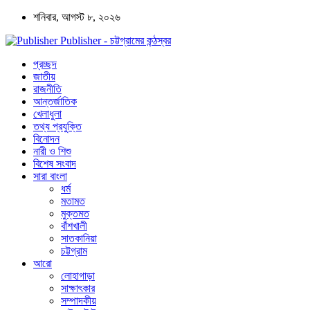
শনিবার, আগস্ট ৮, ২০২৬
Publisher - চট্টগ্রামের কন্ঠস্বর
প্রচ্ছদ
জাতীয়
রাজনীতি
আন্তর্জাতিক
খেলাধুলা
তথ্য প্রযুক্তি
বিনোদন
নারী ও শিশু
বিশেষ সংবাদ
সারা বাংলা
ধর্ম
মতামত
মুক্তমত
বাঁশখালী
সাতকানিয়া
চট্টগ্রাম
আরো
লোহাগাড়া
সাক্ষাৎকার
সম্পাদকীয়