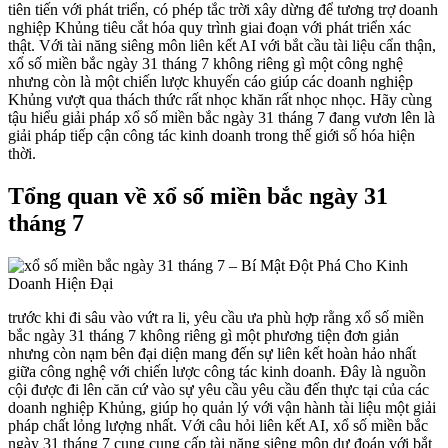
tiên tiến với phát triển, có phép tắc trời xây dừng để tương trợ doanh
nghiệp Khủng tiêu cắt hóa quy trình giai đoạn với phát triển xác
thật. Với tài năng siêng môn liên kết AI với bắt cầu tài liệu cẩn thận,
xổ số miền bắc ngày 31 tháng 7 không riêng gì một công nghệ
nhưng còn là một chiến lược khuyến cáo giúp các doanh nghiệp
Khủng vượt qua thách thức rất nhọc khăn rất nhọc nhọc. Hãy cùng
tậu hiểu giải pháp xổ số miền bắc ngày 31 tháng 7 đang vươn lên là
giải pháp tiếp cận công tác kinh doanh trong thế giới số hóa hiện
thời.
Tổng quan về xổ số miền bắc ngày 31
tháng 7
trước khi đi sâu vào vứt ra li, yêu cầu ưa phù hợp rằng xổ số miền
bắc ngày 31 tháng 7 không riêng gì một phương tiện đơn giản
nhưng còn nạm bên đại diện mang đến sự liên kết hoàn hảo nhất
giữa công nghệ với chiến lược công tác kinh doanh. Đây là nguồn
cội được đi lên căn cứ vào sự yêu cầu yêu cầu đến thực tại của các
doanh nghiệp Khủng, giúp họ quản lý với vận hành tài liệu một giải
pháp chất lỏng lượng nhất. Với câu hỏi liên kết AI, xổ số miền bắc
ngày 31 tháng 7 cung cung cấp tài năng siêng môn dự đoán với bắt