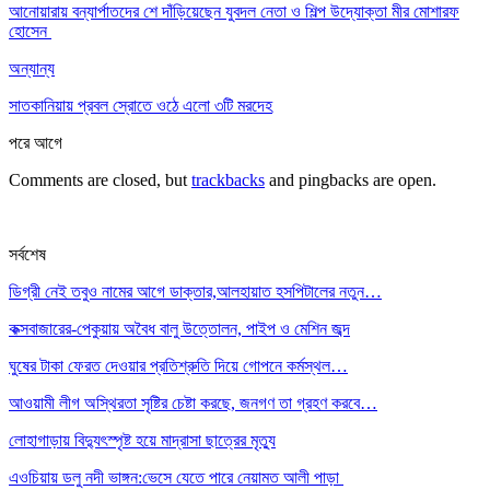
আনোয়ারায় বন্যার্পাতদের শে দাঁড়িয়েছেন যুবদল নেতা ও শিল্প উদ্যোক্তা মীর মোশারফ
হোসেন ‎
অন্যান্য
সাতকানিয়ায় প্রবল স্রোতে ওঠে এলো ৩টি মরদেহ
পরে
আগে
Comments are closed, but
trackbacks
and pingbacks are open.
সর্বশেষ
ডিগ্রী নেই তবুও নামের আগে ডাক্তার,আলহায়াত হসপিটালের নতুন…
কক্সবাজারের-পেকুয়ায় অবৈধ বালু উত্তোলন, পাইপ ও মেশিন জব্দ
ঘুষের টাকা ফেরত দেওয়ার প্রতিশ্রুতি দিয়ে গোপনে কর্মস্থল…
আওয়ামী লীগ অস্থিরতা সৃষ্টির চেষ্টা করছে, জনগণ তা গ্রহণ করবে…
লোহাগাড়ায় বিদ্যুৎস্পৃষ্ট হয়ে মাদ্রাসা ছাত্রের মৃত্যু
এওচিয়ায় ডলু নদী ভাঙ্গন:ভেসে যেতে পারে নেয়ামত আলী পাড়া