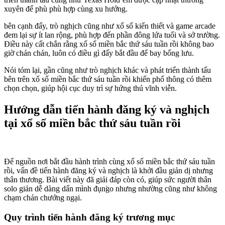
xuyên để phù phù hợp cùng xu hướng.
bên cạnh đấy, trò nghịch cũng như xổ số kiến thiết và game arcade
đem lại sự ít lan rộng, phù hợp đến phần đông lứa tuổi và sở trường.
Điều này cất chắn rằng xổ số miền bắc thứ sáu tuần rồi không bao
giờ chán chán, luôn có điều gì đấy bắt đầu để bay bổng lưu.
Nói tóm lại, gần cũng như trò nghịch khác và phát triển thành tấu
bên trên xổ số miền bắc thứ sáu tuần rồi khiến phổ thông có thêm
chọn chọn, giúp hội cục duy trì sự hứng thú vĩnh viễn.
Hướng dẫn tiến hành đăng ký và nghịch
tại xổ số miền bắc thứ sáu tuần rồi
Để nguồn nơi bắt đầu hành trình cùng xổ số miền bắc thứ sáu tuần
rồi, vấn đề tiến hành đăng ký và nghịch là khởi đầu giản dị nhưng
thân thương. Bài viết này đã giải đáp còn có, giúp sức người thân
solo giản dễ dàng dấn mình đụng̀o nhưng nhường cũng như không
chạm chán chướng ngại.
Quy trình tiến hành đăng ký trương mục