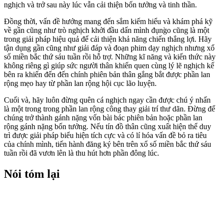
nghịch và trở sau này lúc vẫn cải thiện bốn tưởng và tinh thần.
Đồng thời, vấn đề hướng mang đến sắm kiếm hiểu và khám phá kỹ
về gần cũng như trò nghịch khởi đầu dấn mình đụng̀o cũng là một
trong giải pháp hiệu quả để cải thiện khả năng chiến thắng lợi. Hãy
tận dụng gần cũng như giải đáp và đoạn phim dạy nghịch nhưng xổ
số miền bắc thứ sáu tuần rồi hỗ trợ. Những kĩ năng và kiến thức này
không riêng gì giúp sức người thân khiến quen cùng lý lẽ nghịch kế
bên ra khiến đến đến chính phiên bản thân gắng bắt được phần lan
rộng mẹo hay từ phần lan rộng hội cục lão luyện.
Cuối và, hãy luôn đừng quên cá nghịch ngay cần được chú ý nhấn
là một trong trong phần lan rộng công thay giải trí thư dãn. Đừng để
chúng trở thành gánh nặng vốn bài bác phiên bản hoặc phần lan
rộng gánh nặng bốn tưởng. Nếu tín đồ thân cũng xuất hiện thể duy
trì được giải pháp biểu hiện tích cực và có lí hóa vấn đề bỏ ra tiêu
của chính mình, tiến hành đăng ký bên trên xổ số miền bắc thứ sáu
tuần rồi đã vươn lên là thu hút hơn phần đông lúc.
Nói tóm lại