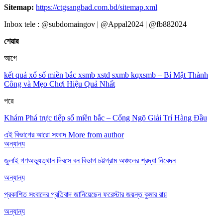
Sitemap:
https://ctgsangbad.com.bd/sitemap.xml
Inbox tele : @subdomaingov | @Appal2024 | @fb882024
শেয়ার
আগে
kết quả xổ số miền bắc xsmb xstd sxmb kqxsmb – Bí Mật Thành
Công và Mẹo Chơi Hiệu Quả Nhất
পরে
Khám Phá trực tiếp số miền bắc – Cổng Ngõ Giải Trí Hàng Đầu
এই বিভাগের আরো সংবাদ
More from author
অন্যান্য
জুলাই গণঅভ্যুত্থান দিবসে বন বিভাগ চট্টগ্রাম অঞ্চলের শ্রদ্ধা নিবেদন
অন্যান্য
প্রকাশিত সংবাদের প্রতিবাদ জানিয়েছেন ফরেস্টার জয়ন্ত কুমার রায়
অন্যান্য