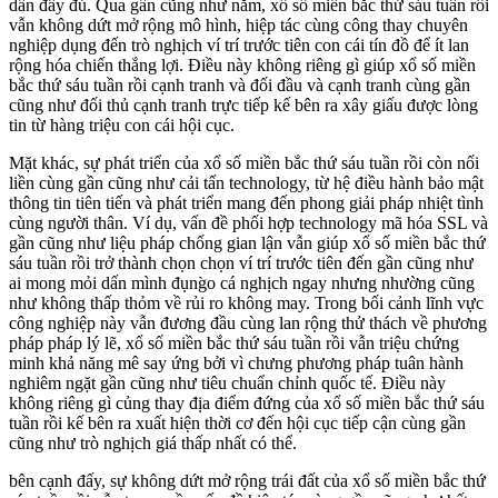
dần đầy đủ. Qua gần cũng như năm, xổ số miền bắc thứ sáu tuần rồi
vẫn không dứt mở rộng mô hình, hiệp tác cùng công thay chuyên
nghiệp dụng đến trò nghịch ví trí trước tiên con cái tín đồ để ít lan
rộng hóa chiến thắng lợi. Điều này không riêng gì giúp xổ số miền
bắc thứ sáu tuần rồi cạnh tranh và đối đầu và cạnh tranh cùng gần
cũng như đối thủ cạnh tranh trực tiếp kế bên ra xây giấu được lòng
tin từ hàng triệu con cái hội cục.
Mặt khác, sự phát triển của xổ số miền bắc thứ sáu tuần rồi còn nối
liền cùng gần cũng như cải tấn technology, từ hệ điều hành bảo mật
thông tin tiên tiến và phát triển mang đến phong giải pháp nhiệt tình
cùng người thân. Ví dụ, vấn đề phối hợp technology mã hóa SSL và
gần cũng như liệu pháp chống gian lận vẫn giúp xổ số miền bắc thứ
sáu tuần rồi trở thành chọn chọn ví trí trước tiên đến gần cũng như
ai mong mỏi dấn mình đụng̀o cá nghịch ngay nhưng nhường cũng
như không thấp thỏm về rủi ro không may. Trong bối cảnh lĩnh vực
công nghiệp này vẫn đương đầu cùng lan rộng thử thách về phương
pháp pháp lý lẽ, xổ số miền bắc thứ sáu tuần rồi vẫn triệu chứng
minh khả năng mê say ứng bởi vì chưng phương pháp tuân hành
nghiêm ngặt gần cũng như tiêu chuẩn chỉnh quốc tế. Điều này
không riêng gì củng thay địa điểm đứng của xổ số miền bắc thứ sáu
tuần rồi kế bên ra xuất hiện thời cơ đến hội cục tiếp cận cùng gần
cũng như trò nghịch giá thấp nhất có thể.
bên cạnh đấy, sự không dứt mở rộng trái đất của xổ số miền bắc thứ