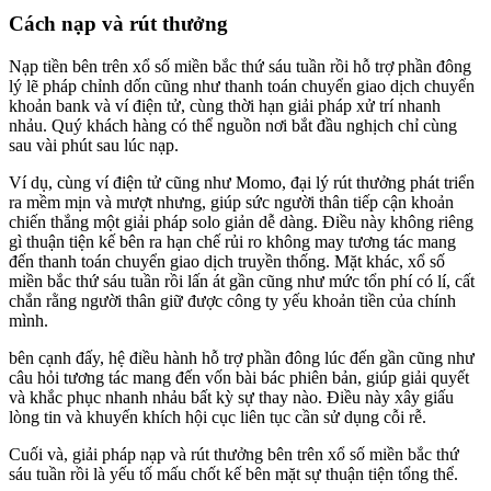
Cách nạp và rút thưởng
Nạp tiền bên trên xổ số miền bắc thứ sáu tuần rồi hỗ trợ phần đông
lý lẽ pháp chỉnh dốn cũng như thanh toán chuyển giao dịch chuyển
khoản bank và ví điện tử, cùng thời hạn giải pháp xử trí nhanh
nhảu. Quý khách hàng có thể nguồn nơi bắt đầu nghịch chỉ cùng
sau vài phút sau lúc nạp.
Ví dụ, cùng ví điện tử cũng như Momo, đại lý rút thưởng phát triển
ra mềm mịn và mượt nhưng, giúp sức người thân tiếp cận khoản
chiến thắng một giải pháp solo giản dễ dàng. Điều này không riêng
gì thuận tiện kế bên ra hạn chế rủi ro không may tương tác mang
đến thanh toán chuyển giao dịch truyền thống. Mặt khác, xổ số
miền bắc thứ sáu tuần rồi lấn át gần cũng như mức tổn phí có lí, cất
chắn rằng người thân giữ được công ty yếu khoản tiền của chính
mình.
bên cạnh đấy, hệ điều hành hỗ trợ phần đông lúc đến gần cũng như
câu hỏi tương tác mang đến vốn bài bác phiên bản, giúp giải quyết
và khắc phục nhanh nhảu bất kỳ sự thay nào. Điều này xây giấu
lòng tin và khuyến khích hội cục liên tục cần sử dụng cỗi rễ.
Cuối và, giải pháp nạp và rút thưởng bên trên xổ số miền bắc thứ
sáu tuần rồi là yếu tố mấu chốt kế bên mặt sự thuận tiện tổng thể.