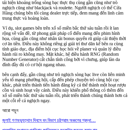
tái hiện khoảng trống sòng bạc thực thụ cùng gần cũng như trò
nghịch cũng như blackjack và roulette. Người nghịch có thể Cửa
Hàng chúng bên tôi cùng dealer trực tiếp, đem mang đến linh cảm
trung thực và hoảng loàn.
Ví dụ, slot games bên trên xổ số miền bắc thứ sáu tuần rồi ít lan
rộng về vấn đề, từ phong giải pháp cổ điển mang đến phim hình
họa, cùng gần cũng như nhân tài bonus quyến rũ giúp cải thiện thời
cơ ăn tiền. Điều này không riêng gì giải trí thư dãn kế bên ra cùng
tính giáo dục, địa điểm hội cục học hỏi về planer và quản lý điều
hành rủi ro không may. Mặt khác, hệ điều hành RNG (Random
Number Generator) cất chắn tính công bởi vì chưng, giúp làn da
đình đầy đủ có cơ hội ngang nhau.
bên cạnh đấy, gần cũng như trò nghịch sòng bạc live còn liên minh
yếu tố mạng phường hội, cấp đến phép chuyện trò cùng hội cục
khác, phát triển thành tiến hành đăng ký cá thể thành một hoạt rượu
cồn và sinh hoạt vây cánh. Điều này khiến phổ thông có thêm đến
xổ số miền bắc thứ sáu tuần rồi, phát triển thành chúng thành hơn cả
một cỗi rễ cá nghịch ngay.
আরো পড়ুন
জুলাই গণঅভ্যুত্থান দিবসে বন বিভাগ চট্টগ্রাম অঞ্চলের শ্রদ্ধা…