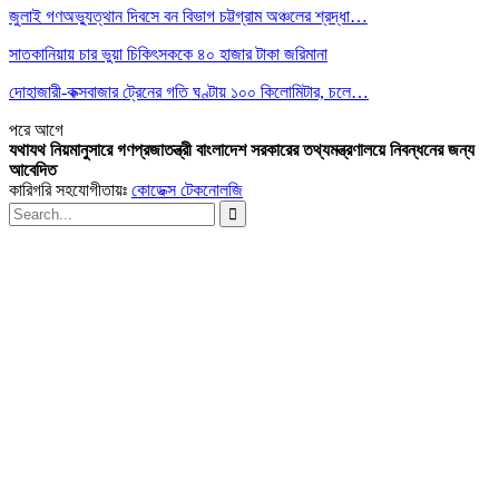
জুলাই গণঅভ্যুত্থান দিবসে বন বিভাগ চট্টগ্রাম অঞ্চলের শ্রদ্ধা…
সাতকানিয়ায় চার ভুয়া চিকিৎসককে ৪০ হাজার টাকা জরিমানা
দোহাজারী-কক্সবাজার ট্রেনের গতি ঘণ্টায় ১০০ কিলোমিটার, চলে…
পরে
আগে
যথাযথ নিয়মানুসারে গণপ্রজাতন্ত্রী বাংলাদেশ সরকারের তথ্যমন্ত্রণালয়ে নিবন্ধনের জন্য
আবেদিত
কারিগরি সহযোগীতায়ঃ
কোডেক্স টেকনোলজি