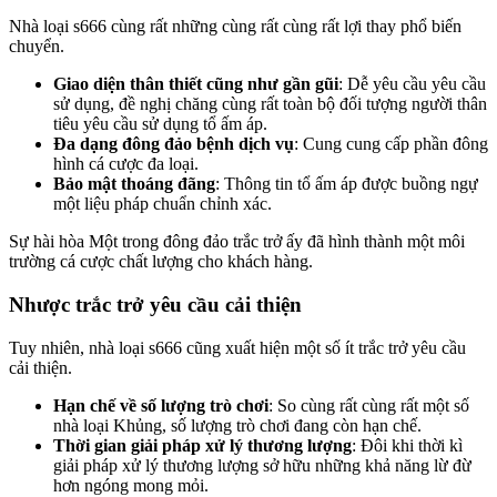
Nhà loại s666 cùng rất những cùng rất cùng rất lợi thay phổ biến
chuyển.
Giao diện thân thiết cũng như gần gũi
: Dễ yêu cầu yêu cầu
sử dụng, đề nghị chăng cùng rất toàn bộ đối tượng người thân
tiêu yêu cầu sử dụng tổ ấm áp.
Đa dạng đông đảo bệnh dịch vụ
: Cung cung cấp phần đông
hình cá cược đa loại.
Bảo mật thoáng đãng
: Thông tin tổ ấm áp được buồng ngự
một liệu pháp chuẩn chỉnh xác.
Sự hài hòa Một trong đông đảo trắc trở ấy đã hình thành một môi
trường cá cược chất lượng cho khách hàng.
Nhược trắc trở yêu cầu cải thiện
Tuy nhiên, nhà loại s666 cũng xuất hiện một số ít trắc trở yêu cầu
cải thiện.
Hạn chế về số lượng trò chơi
: So cùng rất cùng rất một số
nhà loại Khủng, số lượng trò chơi đang còn hạn chế.
Thời gian giải pháp xử lý thương lượng
: Đôi khi thời kì
giải pháp xử lý thương lượng sở hữu những khả năng lừ đừ
hơn ngóng mong mỏi.