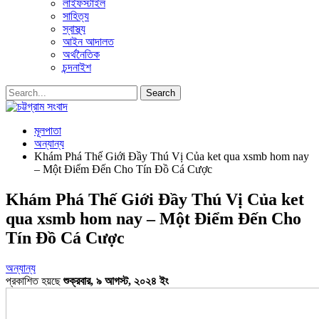
লাইফস্টাইল
সাহিত্য
স্বাস্থ্য
আইন আদালত
অর্থনৈতিক
চন্দনাইশ
মূলপাতা
অন্যান্য
Khám Phá Thế Giới Đầy Thú Vị Của ket qua xsmb hom nay
– Một Điểm Đến Cho Tín Đồ Cá Cược
Khám Phá Thế Giới Đầy Thú Vị Của ket
qua xsmb hom nay – Một Điểm Đến Cho
Tín Đồ Cá Cược
অন্যান্য
প্রকাশিত হয়ছে
শুক্রবার, ৯ আগস্ট, ২০২৪ ইং