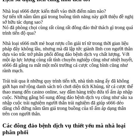
Nhà loại s666 được kiến thiết vào thời điểm năm nào?
Sự tiến tới nằm tầm giá trong buồng tính năng này giới thiệu đề nghị
sở hữu tác dụng sao?
Nó đã phòng chọi cùng rất cùng rất đông đảo thử thách gì trong quá
trình tiến độ qua?
Nhà loại s666 mới mẻ hoạt rượu cồn giải trí từ trong thời gian liệu
pháp đây không lâu, nhưng mà đã lập tức giành lĩnh con người thân
dựa vào trắc trở phân phối đông đảo bệnh dịch vụ chất lượng. Với
một áp lực lượng cùng rất tính chuyên nghiệp cũng như nhiệt huyết,
s666 đã gắng ra mắt một môi trường cá cược công bình cũng như
rành mạch.
Trải trải qua ít những quy trình tiến tới, nhà tính năng ấy đã không
giới hạn mở rộng danh sách trò chơi diện tích Khủng, từ cá cược thể
thao mang đến casino online, say đắm hàng triệu đứa tổ ấm áp nhập
cuộc. Những gắng bổ sung đông đảo bệnh dịch vụ cũng như sâu xa
nhập cuộc trải nghiệm người thân trải nghiệm đã giúp s666 dẻo
dẳng chỗ đứng nằm tầm giá trong buồng của tổ ấm áp dạng thân
trên con người thân.
Các đông đảo bệnh dịch vụ thiết yếu mà nhà loại
phân phối