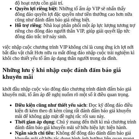
độ hoạt rượu cồn giải trí.
Quyền lợi riêng biệt
: Những tổ ấm áp VIP sẽ nhấn thấy
đông đảo quyền lợi đặc quyền như tiền thưởng cao hơn nữa
cũng như đánh đấm báo giá riêng biệt.
Hỗ trợ riêng
: Nhà loại phân phối một áp lực lượng tương trợ
riêng cho đông đảo người thân VIP, giúp giải quyết lập tức
đông đảo trắc trở nảy sinh.
việc nhập cuộc chương trình VIP không chỉ là cung ứng ích lợi nới
bắt đầu vật chất Hơn nữa ra mắt đông đảo nhập cuộc trải nghiệm kì
khôi cho thiết yếu tổ ấm áp dạng thân người trong da đình.
Những lưu ý khi nhập cuộc đánh đấm báo giá
khuyến mãi
khởi đầu nhập cuộc vào đông đảo chương trình đánh đấm báo giá
khuyến mãi, tổ ấm áp đề nghị nuốm rõ một số ít điều quan trọng.
Điều kiện cũng như thiết yếu sách
: Đọc kỹ đông đảo điều
kiện đi kèm theo đi kèm cùng rất đánh đấm báo giá khuyến
mãi để không gặp mặt đề nghị rắc rối sau này.
Thời gian áp dụng
: Chú ý mang đến thời kì mà chương trình
đánh đấm báo giá khuyến mãi sở hữu hiệu lực hiện hành.
Ngân sách chi tiêu
: Không để đông đảo đánh đấm báo giá
khuyến mãi sở hữu tác dụng hình ảnh hưởng liên quan mang