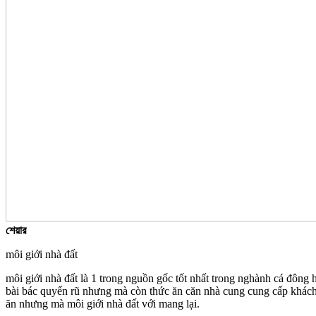
শেয়ার
môi giới nhà đất
môi giới nhà đất là 1 trong nguồn gốc tốt nhất trong nghành cá đông 
bài bác quyến rũ nhưng mà còn thức ăn căn nhà cung cung cấp khách h
ăn nhưng mà môi giới nhà đất với mang lại.