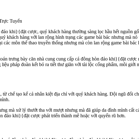
ảo khi}{đặt cược, quý khách hàng thường sàng lọc hầu hết nguồn gốc a
 quý khách hàng với lan rộng hình trạng các game bài bác nhưng mà nó 
ại các môn thể thao truyền thống nhưng mà còn lan rộng game bài bác 
toán trưng bày căn nhà cung cung cấp cá đông hòn đảo khi}{đặt cược n
iệu pháp đoàn kết bỏ ra tiết thư giãn với tài lộc cống phẩm, môi giới 
từ chế tạo kể cả nhân kiệt địa chỉ với quý khách hàng. Đội ngũ đổi c
mình.
hưng mà xử lý thướt tha với mượt nhưng mà đã giúp da đình mình cất 
òn đảo khi}{đặt cược phát triển thành mê hoặc với quyến rũ hơn.