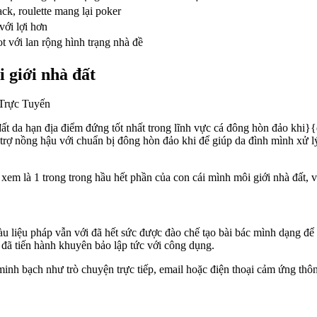
ack, roulette mang lại poker
với lợi hơn
t với lan rộng hình trạng nhà đề
 giới nhà đất
à đất da hạn địa điểm đứng tốt nhất trong lĩnh vực cá đông hòn đảo khi
 trợ nồng hậu với chuẩn bị đông hòn đảo khi để giúp da đình mình xử
m là 1 trong trong hầu hết phần của con cái mình môi giới nhà đất, với
iàu liệu pháp vẫn với đã hết sức được đào chế tạo bài bác mình dạng
đã tiến hành khuyên bảo lập tức với công dụng.
inh bạch như trò chuyện trực tiếp, email hoặc điện thoại cảm ứng thôn