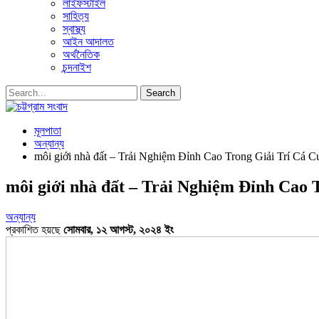
লাইফস্টাইল
সাহিত্য
স্বাস্থ্য
আইন আদালত
অর্থনৈতিক
চন্দনাইশ
মূলপাতা
অন্যান্য
môi giới nhà đất – Trải Nghiệm Đỉnh Cao Trong Giải Trí Cá 
môi giới nhà đất – Trải Nghiệm Đỉnh Cao 
অন্যান্য
প্রকাশিত হয়ছে
সোমবার, ১২ আগস্ট, ২০২৪ ইং