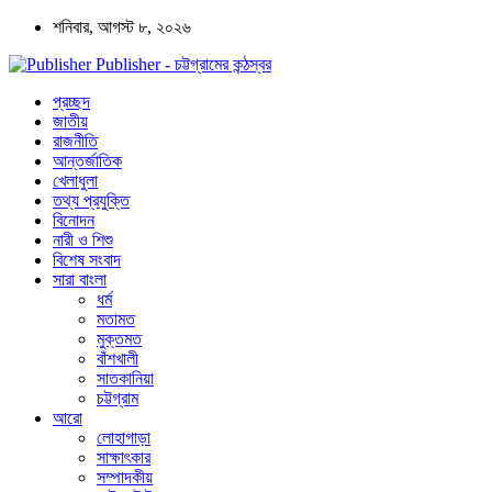
শনিবার, আগস্ট ৮, ২০২৬
Publisher - চট্টগ্রামের কন্ঠস্বর
প্রচ্ছদ
জাতীয়
রাজনীতি
আন্তর্জাতিক
খেলাধুলা
তথ্য প্রযুক্তি
বিনোদন
নারী ও শিশু
বিশেষ সংবাদ
সারা বাংলা
ধর্ম
মতামত
মুক্তমত
বাঁশখালী
সাতকানিয়া
চট্টগ্রাম
আরো
লোহাগাড়া
সাক্ষাৎকার
সম্পাদকীয়