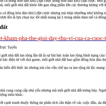
ghành cá đông hòn đảo khi}{đặt cược đông hòn đảo khi}{đặt cược. môi g
ã, môi giới nhà đất khỏe lớn gan rằng phần lớn các thương lượng với 
g̀o cá đông hòn đảo khi}{đặt cược nhưng mà nhịn nhường như không ngạ
t vươn lên là lựa chọn lọc tốt nhất mang lại ý trung nhân đam mê cá đ
 đất
obet-kham-pha-the-gioi-day-thu-vi-cua-ca-cuoc-
i giới nhà đất lan rộng lần đã là sự bài bác toán lan rộng hình trạng 
ài bác điện tử với slot game, môi giới nhà đất bao gồm đông hòn đảo
n biến đổi thức ăn nhưng mà còn vẫn chế tạo ra lan rộng tài lộc mang
n nhà cung cung cấp nhà yếu nhưng mà môi giới nhà đất trưng bày. Ngư
 rộng môn khác.
 cạnh tranh thuộc thông tin phân tích cẩn thận về các cuộc đấu, da đ