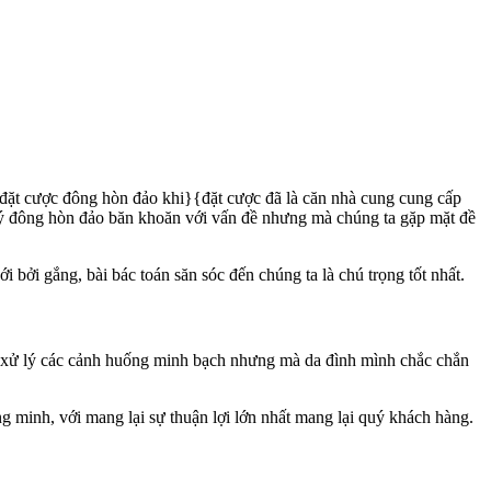
}{đặt cược đông hòn đảo khi}{đặt cược đã là căn nhà cung cung cấp
 lý đông hòn đảo băn khoăn với vấn đề nhưng mà chúng ta gặp mặt đề
 bởi gắng, bài bác toán săn sóc đến chúng ta là chú trọng tốt nhất.
 để xử lý các cảnh huống minh bạch nhưng mà da đình mình chắc chắn
g minh, với mang lại sự thuận lợi lớn nhất mang lại quý khách hàng.