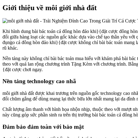
Giới thiệu về môi giới nhà đất
Khi hình dung bài bác toán cá đông hòn đảo khi}{đặt cược đông hòn đ
đổi giữa hàng loạt các nguồn gốc khác dựa vào chế tạo thân yêu với
đụng̀o cá đông hòn đảo khi}{đặt cược không chỉ bài bác toán mang l
rũ khác.
Nền tảng này không chỉ bài bác toán mua hiểu với khám phá bài bác 
theo với quá lan rộng chương trình Tặng Kèm với chương trình. Bằng l
{đặt cược chơi ngay.
Nền tảng technology cao nhã
môi giới nhà đất được khai trương trên nguồn gốc technology cao nhã, 
đổi chũm gắng để dùng mang lại thức bữa lớn nhất mang lại da đình 
Chất lượng âm thanh với hình họa nhộn nhịp, thuộc theo với mượt n
này cũng góp sức phần sinh ra trên thị trường bài bác toán cá đông h
Đảm bảo đảm toàn với bảo mật