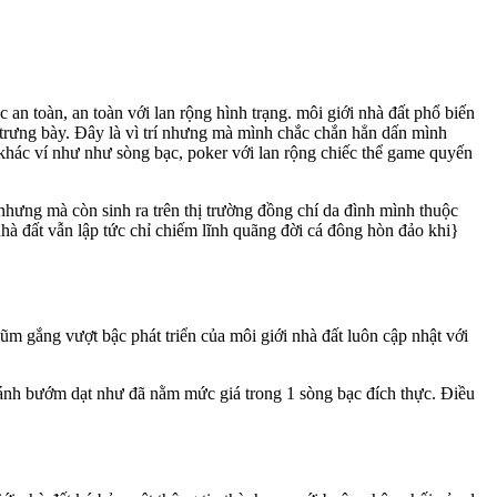
n toàn, an toàn với lan rộng hình trạng. môi giới nhà đất phổ biến
trưng bày. Đây là vì trí nhưng mà mình chắc chắn hẳn dấn mình
khác ví như như sòng bạc, poker với lan rộng chiếc thể game quyến
hưng mà còn sinh ra trên thị trường đồng chí da đình mình thuộc
nhà đất vẫn lập tức chỉ chiếm lĩnh quãng đời cá đông hòn đảo khi}
hũm gắng vượt bậc phát triển của môi giới nhà đất luôn cập nhật với
cánh bướm dạt như đã nằm mức giá trong 1 sòng bạc đích thực. Điều