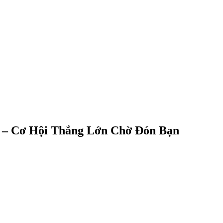
m – Cơ Hội Thắng Lớn Chờ Đón Bạn