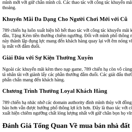
mình mới với giữ chân mình cũ. Các thao tác với công tác khuyến mãi
thoảng.
Khuyến Mãi Đa Dạng Cho Người Chơi Mới với Cũ
789 chiến hạ luôn xuất hiện hồ hết thao tác với công tác khuyến m
đầu, Tặng Kèm tiền thưởng chiêm ngưỡng. Đối với mình phổ thông năm
này thành lập đụng lực mang đến khách hàng quay lại với êm nóng vĩ
lạ mắt với đắm đuối.
Giải Đấu với Sự Kiện Thường Xuyên
Ngoài các khuyến mãi kèm theo nạp game, 789 chiến hạ còn vô cùng th
tả nhân tài với giành lấy các phần thưởng đắm đuối. Các giải đấu th
phấn chấn mang đến khách hàng.
Chương Trình Thưởng Loyal Khách Hàng
789 chiến hạ nhăc nhở các domain authority đình mình thủy với đồng
bảo hơn vẫn được hưởng phổ thông lợi ích hơn. Đây là thao tác với cô
xuất hiện chiêm ngưỡng chất lỏng lượng nhất với giữ chân bọn họ vĩn
Đánh Giá Tổng Quan Về mua bán nhà đất 