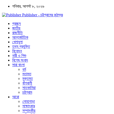
শনিবার, আগস্ট ৮, ২০২৬
Publisher - চট্টগ্রামের কন্ঠস্বর
প্রচ্ছদ
জাতীয়
রাজনীতি
আন্তর্জাতিক
খেলাধুলা
তথ্য প্রযুক্তি
বিনোদন
নারী ও শিশু
বিশেষ সংবাদ
সারা বাংলা
ধর্ম
মতামত
মুক্তমত
বাঁশখালী
সাতকানিয়া
চট্টগ্রাম
আরো
লোহাগাড়া
সাক্ষাৎকার
সম্পাদকীয়