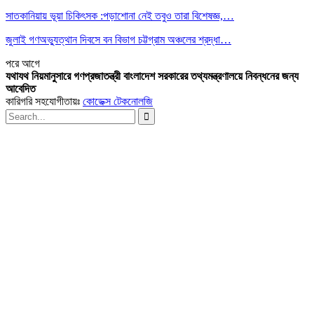
সাতকানিয়ায় ভূয়া চিকিৎসক :পড়াশোনা নেই তবুও তারা বিশেষজ্ঞ,…
জুলাই গণঅভ্যুত্থান দিবসে বন বিভাগ চট্টগ্রাম অঞ্চলের শ্রদ্ধা…
পরে
আগে
যথাযথ নিয়মানুসারে গণপ্রজাতন্ত্রী বাংলাদেশ সরকারের তথ্যমন্ত্রণালয়ে নিবন্ধনের জন্য
আবেদিত
কারিগরি সহযোগীতায়ঃ
কোডেক্স টেকনোলজি