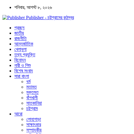
শনিবার, আগস্ট ৮, ২০২৬
Publisher - চট্টগ্রামের কন্ঠস্বর
প্রচ্ছদ
জাতীয়
রাজনীতি
আন্তর্জাতিক
খেলাধুলা
তথ্য প্রযুক্তি
বিনোদন
নারী ও শিশু
বিশেষ সংবাদ
সারা বাংলা
ধর্ম
মতামত
মুক্তমত
বাঁশখালী
সাতকানিয়া
চট্টগ্রাম
আরো
লোহাগাড়া
সাক্ষাৎকার
সম্পাদকীয়