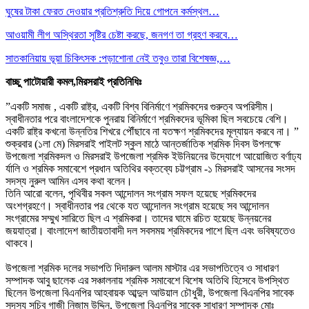
ঘুষের টাকা ফেরত দেওয়ার প্রতিশ্রুতি দিয়ে গোপনে কর্মস্থল…
আওয়ামী লীগ অস্থিরতা সৃষ্টির চেষ্টা করছে, জনগণ তা গ্রহণ করবে…
সাতকানিয়ায় ভূয়া চিকিৎসক :পড়াশোনা নেই তবুও তারা বিশেষজ্ঞ,…
বাচ্ছু পাটোয়ারী কমল,মিরসরাই প্রতিনিধিঃ
‎”একটি সমাজ , একটি রাষ্ট্র, একটি বিশ্ব বিনির্মাণে শ্রমিকদের গুরুত্ব অপরিসীম।
স্বাধীনতার পরে বাংলাদেশকে পুনরায় বিনির্মাণে শ্রমিকদের ভূমিকা ছিল সবচেয়ে বেশি।
একটি রাষ্ট্র কখনো উন্নতির শিখরে পৌঁছাবে না যতক্ষণ শ্রমিকদের মূল্যায়ন করবে না। ”
শুক্রবার (১লা মে) মিরসরাই পাইলট স্কুল মাঠে আন্তর্জাতিক শ্রমিক দিবস উপলক্ষে
উপজেলা শ্রমিকদল ও মিরসরাই উপজেলা শ্রমিক ইউনিয়নের উদ্যোগে আয়োজিত বর্ণাঢ্য
র্যালি ও শ্রমিক সমাবেশে প্রধান অতিথির বক্তব্যে চট্টগ্রাম -১ মিরসরাই আসনের সংসদ
সদস্য নুরুল আমিন এসব কথা বলেন।
‎তিনি আরো বলেন, পৃথিবীর সকল আন্দোলন সংগ্রাম সফল হয়েছে শ্রমিকদের
অংশগ্রহণে। স্বাধীনতার পর থেকে যত আন্দোলন সংগ্রাম হয়েছে সব আন্দোলন
সংগ্রামের সম্মুখ সারিতে ছিল এ শ্রমিকরা। তাদের ঘামে রচিত হয়েছে উন্নয়নের
জয়যাত্রা। বাংলাদেশ জাতীয়তাবাদী দল সবসময় শ্রমিকদের পাশে ছিল এবং ভবিষ্যতেও
থাকবে।
‎উপজেলা শ্রমিক দলের সভাপতি দিদারুল আলম মাস্টার এর সভাপতিত্বে ও সাধারণ
সম্পাদক আবু ছালেক এর সঞ্চালনায় শ্রমিক সমাবেশে বিশেষ অতিথি হিসেবে উপস্থিত
ছিলেন উপজেলা বিএনপির আহবায়ক আব্দুল আউয়াল চৌধুরী, উপজেলা বিএনপির সাবেক
সদস্য সচিব গাজী নিজাম উদ্দিন, উপজেলা বিএনপির সাবেক সাধারণ সম্পাদক মোঃ