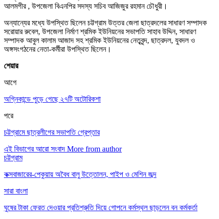
আলমগীর , উপজেলা বিএনপির সদস্য সচিব আজিজুর রহমান চৌধুরী।
অন্যান্যের মধ্যে উপস্থিত ছিলেন চট্টগ্রাম উত্তর জেলা ছাত্রদলের সাধারণ সম্পাদক
সরোয়ার রুবেল, উপজেলা নির্মাণ শ্রমিক ইউনিয়নের সভাপতি সাহাব উদ্দিন, সাধারণ
সম্পাদক আবুল কালাম আজাদ সহ শ্রমিক ইউনিয়নের নেতৃবৃন্দ, ছাত্রদল, যুবদল ও
অঙ্গসংগঠনের নেতা-কর্মীরা উপস্থিত ছিলেন।
শেয়ার
আগে
অগ্নিকান্ডে পুড়ে গেছে ২৭টি অটোরিকশা
পরে
চট্টগ্রামে ছাত্রলীগের সভাপতি গ্রেপ্তার
এই বিভাগের আরো সংবাদ
More from author
চট্টগ্রাম
কক্সবাজারের-পেকুয়ায় অবৈধ বালু উত্তোলন, পাইপ ও মেশিন জব্দ
সারা বাংলা
ঘুষের টাকা ফেরত দেওয়ার প্রতিশ্রুতি দিয়ে গোপনে কর্মস্থল ছাড়লেন বন কর্মকর্তা