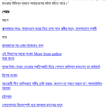
যাওয়ায় বিভিন্ন স্থানে পাহাড়ধসের ঘটনা ঘটতে পারে।’
শেয়ার
আগে
কক্সবাজার সদর- পাহাড়ধসে ঘরের নিচে চাপা পড়ে স্ত্রীর মৃত্যু, হাসপাতালে স্বামী
পরে
বান্দরবানের পর এবার সাজেকও বন্ধ
এই বিভাগের আরো সংবাদ
More from author
সারা বাংলা
ঘুষের টাকা ফেরত দেওয়ার প্রতিশ্রুতি দিয়ে গোপনে কর্মস্থল ছাড়লেন বন কর্মকর্তা
বিশেষ সংবাদ
আওয়ামী লীগ অস্থিরতা সৃষ্টির চেষ্টা করছে, জনগণ তা গ্রহণ করবে না’: সালাহউদ্দিন
আহমদ
চট্টগ্রাম
লোহাগাড়ায় বিদ্যুৎস্পৃষ্ট হয়ে মাদ্রাসা ছাত্রের মৃত্যু