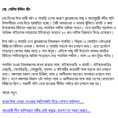
মো. সেলিম উদ্দিন খাঁন
চার দিনের টানা ভারী বর্ষণ ও পাহাড়ি ঢলের কারণে বান্দরবানের সাঙ্গু ও মাতামুহুরী নদীর পানি
বিপদসীমার ওপর দিয়ে প্রবাহিত হচ্ছে। বৈরী আবহাওয়া ও বন্যার ঝুঁকিতে থানচি ও রুমা
উপজেলার বিভিন্ন প্রান্তে দেড় শতাধিক পর্যটক আটকা পড়েন। তবে স্থানীয় প্রশাসন ও
অভিজ্ঞ গাইডদের সহায়তায় ইতিমধ্যে অন্তত ৯০ জন পর্যটক নিরাপদে ফিরে এসেছেন।
টানা বর্ষণ ও পাহাড়ি ঢলে বান্দরবানের নিম্নাঞ্চল প্লাবিত। বিদ্যুৎ ও মোবাইল নেটওয়ার্ক
বিচ্ছিন্ন বিভিন্ন এলাকা। জলপথ ও পাহাড়ি সড়কে যান চলাচল বন্ধ। এতে দুর্ভোগে
পড়েছেন জেলার প্রায় সাড়ে ৪ লাখ মানুষ। এদিকে সাঙ্গু নদী উত্তাল থাকায় থানচির
বিভিন্ন পর্যটনকেন্দ্রে আটকা পড়েছেন দেড় শতাধিক পর্যটক। সঙ্গে ১৮ জন ট্যুর গাইড।
প্লাবিত হওয়া নিম্নাঞ্চলের মধ্যে রয়েছে লামা, নাইক্ষ্যংছড়ি ও থানচি। নাইক্ষ্যংছড়ির
দোছড়ি, সোনাইছড়ি, লেম্বুছড়ি, ক্যক্ষং ও বাইশারীর কয়েকটি শাখা সড়কে যান চলাচল
বন্ধ। মঙ্গলবার সকাল থেকে চিরিঙ্গা, লামা ও আলীকদম সড়কেও যানবাহন চলাচল বন্ধ
ছিল। ফলে মঙ্গলবার বিকাল ৩টা পর্যন্ত লামা ও আলীকদমের সঙ্গে সারা দেশের যোগাযোগ
বিচ্ছিন্ন ছিল। পরবর্তী পানি নেমে যাওয়ায় সীমিত পর্যায়ে যান চলাচল শুরু হয়।
আরো পড়ুন
ঘুষের টাকা ফেরত দেওয়ার প্রতিশ্রুতি দিয়ে গোপনে কর্মস্থল…
আওয়ামী লীগ অস্থিরতা সৃষ্টির চেষ্টা করছে, জনগণ তা গ্রহণ করবে…