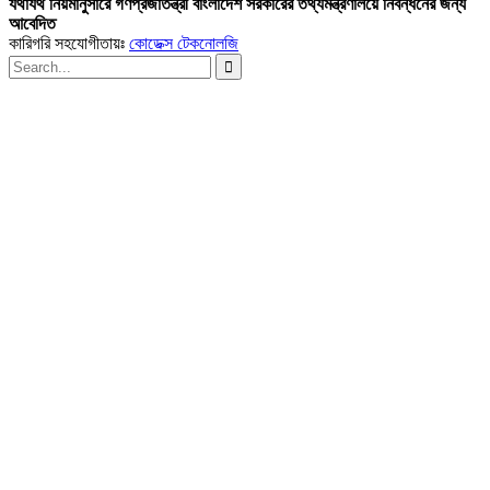
যথাযথ নিয়মানুসারে গণপ্রজাতন্ত্রী বাংলাদেশ সরকারের তথ্যমন্ত্রণালয়ে নিবন্ধনের জন্য
আবেদিত
কারিগরি সহযোগীতায়ঃ
কোডেক্স টেকনোলজি