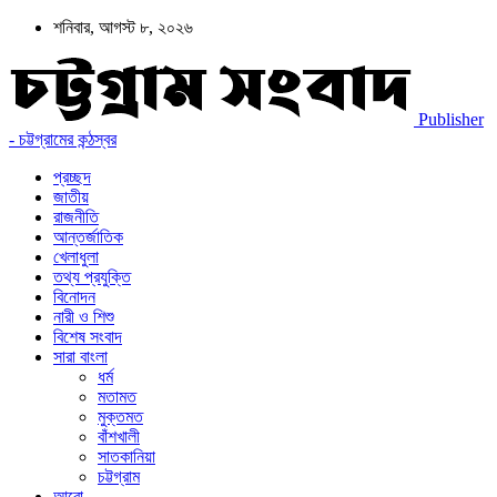
শনিবার, আগস্ট ৮, ২০২৬
Publisher
- চট্টগ্রামের কন্ঠস্বর
প্রচ্ছদ
জাতীয়
রাজনীতি
আন্তর্জাতিক
খেলাধুলা
তথ্য প্রযুক্তি
বিনোদন
নারী ও শিশু
বিশেষ সংবাদ
সারা বাংলা
ধর্ম
মতামত
মুক্তমত
বাঁশখালী
সাতকানিয়া
চট্টগ্রাম
আরো