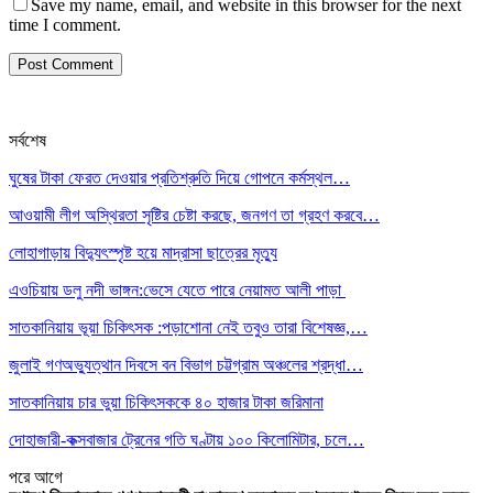
Save my name, email, and website in this browser for the next
time I comment.
সর্বশেষ
ঘুষের টাকা ফেরত দেওয়ার প্রতিশ্রুতি দিয়ে গোপনে কর্মস্থল…
আওয়ামী লীগ অস্থিরতা সৃষ্টির চেষ্টা করছে, জনগণ তা গ্রহণ করবে…
লোহাগাড়ায় বিদ্যুৎস্পৃষ্ট হয়ে মাদ্রাসা ছাত্রের মৃত্যু
এওচিয়ায় ডলু নদী ভাঙ্গন:ভেসে যেতে পারে নেয়ামত আলী পাড়া
সাতকানিয়ায় ভূয়া চিকিৎসক :পড়াশোনা নেই তবুও তারা বিশেষজ্ঞ,…
জুলাই গণঅভ্যুত্থান দিবসে বন বিভাগ চট্টগ্রাম অঞ্চলের শ্রদ্ধা…
সাতকানিয়ায় চার ভুয়া চিকিৎসককে ৪০ হাজার টাকা জরিমানা
দোহাজারী-কক্সবাজার ট্রেনের গতি ঘণ্টায় ১০০ কিলোমিটার, চলে…
পরে
আগে