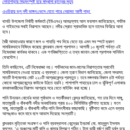
লোহাগাড়ায় বিদ্যুৎস্পৃষ্ট হয়ে মাদ্রাসা ছাত্রের মৃত্যু
এওচিয়ায় ডলু নদী ভাঙ্গন:ভেসে যেতে পারে নেয়ামত আলী পাড়া
থানচি উপজেলা নির্বাহী কর্মকর্তা (ইউএনও) আবদুল্লাহ আল ফয়সাল জানিয়েছেন, পর্যটক
ও গাইডদের সবাই নিরাপদে আছেন। নদীর স্রোত স্বাভাবিক হলে তাদের ফিরিয়ে আনা
হবে।
বৈরী আবহাওয়ার কারণে জল ও পাহাড়ি পথ দিয়ে যেতে হয় এমন সব স্পটে ভ্রমণ
সাময়িকভাবে নিষিদ্ধ করেছে বান্দরবান জেলা প্রশাসন। আগামী ১০ জুলাই পর্যন্ত এই
নিষেধাজ্ঞা কার্যকর থাকবে। এক গণবিজ্ঞপ্তিতে এ তথ্য জানান জেলা প্রশাসক সানিউল
ফেরদৌস।
তিনি বলছিলেন, এটি নিষেধাজ্ঞা নয়। পর্যটকদের জান-মালের নিরাপত্তার স্বার্থেই
সাময়িকভাবে নেওয়া হয়েছে এ ব্যবস্থা। জেলা ত্রাণ বিভাগ জানিয়েছে, জেলা সদরসহ
সাতটি উপজেলায় মোট ২২০টি আশ্রয়কেন্দ্র প্রস্তুত। তবে মঙ্গলবার বিকাল ৪টা পর্যন্ত
কোনো আশ্রয়কেন্দ্রে কাউকে উঠতে হয়নি। পাশাপাশি পাহাড়ের ঢাল ও ঝুঁকিপূর্ণ এলাকায়
বসবাসকারীদের নিরাপদ আশ্রয়ে সরে যেতে মাইকিং করা হচ্ছে।
পানি উন্নয়ন বোর্ডের বন্যা পূর্বাভাস ও সতর্কীকরণ কেন্দ্র জানিয়েছে, গত চার দিনে সাঙ্গু,
মাতামুহুরী ও বাঁকখালী নদীর অববাহিকায় প্রায় ৪০০ মিলিমিটার বৃষ্টিপাত হয়েছে। ফলে
সাঙ্গু, মাতামুহুরী ও বাঁকখালী নদীর পানি বিপৎসীমার কাছাকাছি। বৃষ্টিপাত কমে এলে বন্যার
আশঙ্কাও কমে যাবে বলে আভাস দিয়েছে সংস্থাটি।
বান্দরবান মৃত্তিকা সংরক্ষণ ও পানি ব্যবস্থাপনা কেন্দ্রের ইনচার্জ মো. মাহবুবুল ইসলাম
বললেন, ‘এ অঞ্চলের মাটি বালি ও কাদার মিশ্রণে গঠিত। টানা ভারী বর্ষণে মাটি দুর্বল হয়ে