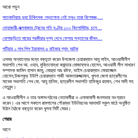
আরো পড়ুন
সাতকানিয়ায় ভূয়া চিকিৎসক :পড়াশোনা নেই তবুও তারা বিশেষজ্ঞ,…
দোহাজারী-কক্সবাজার ট্রেনের গতি ঘণ্টায় ১০০ কিলোমিটার, চলে…
ধোপাছড়িতে মায়ের পরকীয়ার দৃশ্য দেখে ফেলায় সন্তানের জীবন…
পটিয়ায় ১ লাখ পিস ইয়াবাসহ ৬ বাইকার গ্যাং আটক
এসময় অন্যান্যের মধ্যে বক্তৃতা করেন উপজেলা চেয়ারম্যান আবু সাইদ, আওয়ামীলীগ
সভাপতি শেখ আ. ওহাব, মুক্তিযোদ্ধা কমান্ডার মোজাফ্ফর হোসেন, আওয়ামী লীগ সাধারণ
সম্পাদক জামিল হাসান জামু, মোল্ল্যা আঃ রউফ, ভাইস চেয়ারম্যান মোয়াজ্জেম
হোসেন,উজলকুড় ইউপি চেয়ারম্যান গাজী আকতারুজ্জামান, খুলনা জেলা ছাত্রলীগের
সাবেক সভাপতি শেখ মো. আবু হানিফ, ছাত্রলীগ সভাপতি হাফিজুর রহমান, শেখ সাদী সহ
নেতৃবৃন্দ।
এ আওয়ামীলীগ ও তার অঙ্গসংগঠনের নেতাকর্মীরা ও এলাকাবাসী জনসভায় অংগ্রহন
করেন। এর আগে সকালে রামপালের গৌরম্ভা ইউনিয়নের আদাঘাট স্কুল মাঠে অনুষ্ঠিত
উঠান বৈঠকে বক্তৃতা করেন খুলনা সিটি মেয়র।
শেয়ার
আগে