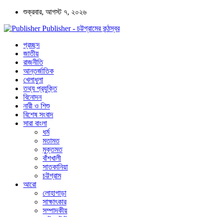
শুক্রবার, আগস্ট ৭, ২০২৬
Publisher - চট্টগ্রামের কন্ঠস্বর
প্রচ্ছদ
জাতীয়
রাজনীতি
আন্তর্জাতিক
খেলাধুলা
তথ্য প্রযুক্তি
বিনোদন
নারী ও শিশু
বিশেষ সংবাদ
সারা বাংলা
ধর্ম
মতামত
মুক্তমত
বাঁশখালী
সাতকানিয়া
চট্টগ্রাম
আরো
লোহাগাড়া
সাক্ষাৎকার
সম্পাদকীয়