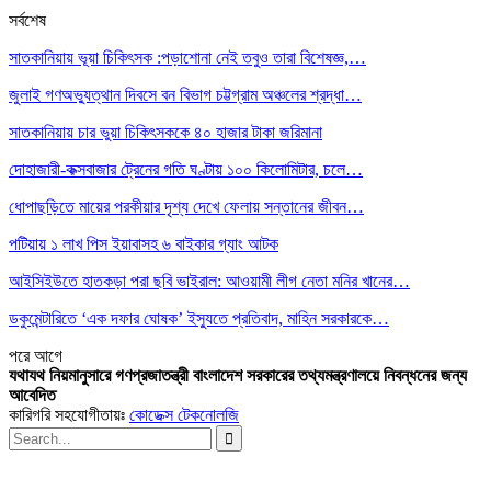
সর্বশেষ
সাতকানিয়ায় ভূয়া চিকিৎসক :পড়াশোনা নেই তবুও তারা বিশেষজ্ঞ,…
জুলাই গণঅভ্যুত্থান দিবসে বন বিভাগ চট্টগ্রাম অঞ্চলের শ্রদ্ধা…
সাতকানিয়ায় চার ভুয়া চিকিৎসককে ৪০ হাজার টাকা জরিমানা
দোহাজারী-কক্সবাজার ট্রেনের গতি ঘণ্টায় ১০০ কিলোমিটার, চলে…
ধোপাছড়িতে মায়ের পরকীয়ার দৃশ্য দেখে ফেলায় সন্তানের জীবন…
পটিয়ায় ১ লাখ পিস ইয়াবাসহ ৬ বাইকার গ্যাং আটক
আইসিইউতে হাতকড়া পরা ছবি ভাইরাল: আওয়ামী লীগ নেতা মনির খানের…
ডকুমেন্টারিতে ‘এক দফার ঘোষক’ ইস্যুতে প্রতিবাদ, মাহিন সরকারকে…
পরে
আগে
যথাযথ নিয়মানুসারে গণপ্রজাতন্ত্রী বাংলাদেশ সরকারের তথ্যমন্ত্রণালয়ে নিবন্ধনের জন্য
আবেদিত
কারিগরি সহযোগীতায়ঃ
কোডেক্স টেকনোলজি