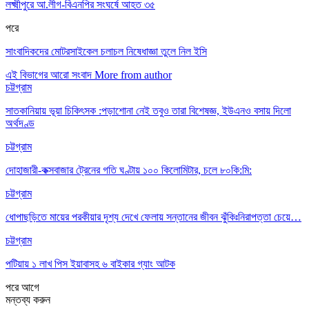
লক্ষ্মীপুরে আ.লীগ-বিএনপির সংঘর্ষে আহত ৩৫
পরে
সাংবাদিকদের মোটরসাইকেল চলাচল নিষেধাজ্ঞা তুলে নিল ইসি
এই বিভাগের আরো সংবাদ
More from author
চট্টগ্রাম
সাতকানিয়ায় ভূয়া চিকিৎসক :পড়াশোনা নেই তবুও তারা বিশেষজ্ঞ, ইউএনও বসায় দিলো
অর্থদণ্ড
চট্টগ্রাম
দোহাজারী-কক্সবাজার ট্রেনের গতি ঘণ্টায় ১০০ কিলোমিটার, চলে ৮০কি:মি:
চট্টগ্রাম
ধোপাছড়িতে মায়ের পরকীয়ার দৃশ্য দেখে ফেলায় সন্তানের জীবন ঝুঁকিঃনিরাপত্তা চেয়ে…
চট্টগ্রাম
পটিয়ায় ১ লাখ পিস ইয়াবাসহ ৬ বাইকার গ্যাং আটক
পরে
আগে
মন্তব্য করুন