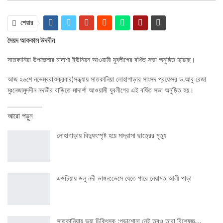
শেয়ার
সৈয়দ আককাস উদদীন
সাতকানিয়া উপজেলার মাদার্শা ইউনিয়ন আওয়ামী যুবলীগের বর্ধিত সভা অনুষ্ঠিত হয়েছে।
আজ ২৬শে নভেম্বর(শুক্রবার)সন্ধ্যায় সাতকানিয়া লোহাগাড়ার সাংসদ প্রফেসর ড.আবু রেজা
মুঃনেজামুদদীন নদভীর বাড়িতে মাদার্শা আওয়ামী যুবলীগের এই বর্ধিত সভা অনুষ্ঠিত হয়।
আরো পড়ুন
লোহাগাড়ায় বিদ্যুৎস্পৃষ্ট হয়ে মাদ্রাসা ছাত্রের মৃত্যু
এওচিয়ায় ডলু নদী ভাঙ্গন:ভেসে যেতে পারে নেয়ামত আলী পাড়া
সাতকানিয়ায় ভূয়া চিকিৎসক :পড়াশোনা নেই তবুও তারা বিশেষজ্ঞ,…