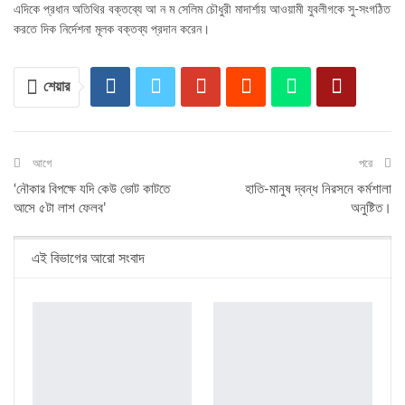
এদিকে প্রধান অতিথির বক্তব্যে আ ন ম সেলিম চৌধুরী মাদার্শায় আওয়ামী যুবলীগকে সু-সংগঠিত
করতে দিক নির্দেশনা মূলক বক্তব্য প্রদান করেন।
শেয়ার
আগে
পরে
‘নৌকার বিপক্ষে যদি কেউ ভোট কাটতে
হাতি-মানুষ দ্বন্ধ নিরসনে কর্মশালা
আসে ৫টা লাশ ফেলব’
অনুষ্টিত।
এই বিভাগের আরো সংবাদ