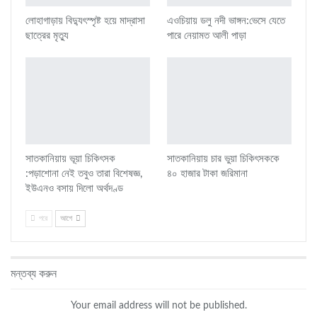
লোহাগাড়ায় বিদ্যুৎস্পৃষ্ট হয়ে মাদ্রাসা
এওচিয়ায় ডলু নদী ভাঙ্গন:ভেসে যেতে
ছাত্রের মৃত্যু
পারে নেয়ামত আলী পাড়া
সাতকানিয়ায় ভূয়া চিকিৎসক
সাতকানিয়ায় চার ভুয়া চিকিৎসককে
:পড়াশোনা নেই তবুও তারা বিশেষজ্ঞ,
৪০ হাজার টাকা জরিমানা
ইউএনও বসায় দিলো অর্থদণ্ড
পরে
আগে
মন্তব্য করুন
Your email address will not be published.