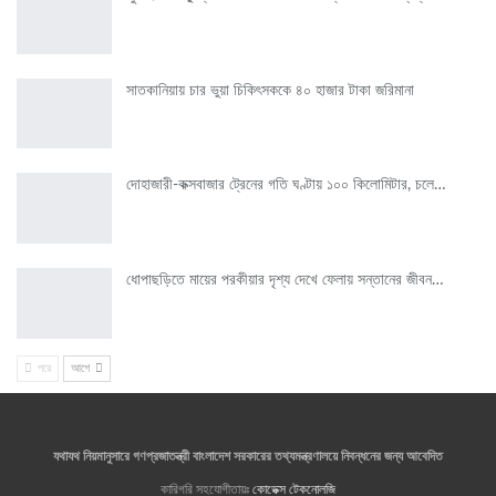
সাতকানিয়ায় চার ভুয়া চিকিৎসককে ৪০ হাজার টাকা জরিমানা
দোহাজারী-কক্সবাজার ট্রেনের গতি ঘণ্টায় ১০০ কিলোমিটার, চলে…
ধোপাছড়িতে মায়ের পরকীয়ার দৃশ্য দেখে ফেলায় সন্তানের জীবন…
পরে
আগে
যথাযথ নিয়মানুসারে গণপ্রজাতন্ত্রী বাংলাদেশ সরকারের তথ্যমন্ত্রণালয়ে নিবন্ধনের জন্য আবেদিত
কারিগরি সহযোগীতায়ঃ
কোডেক্স টেকনোলজি