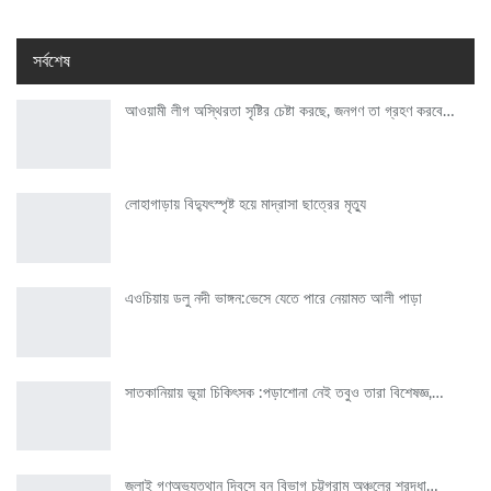
সর্বশেষ
আওয়ামী লীগ অস্থিরতা সৃষ্টির চেষ্টা করছে, জনগণ তা গ্রহণ করবে…
লোহাগাড়ায় বিদ্যুৎস্পৃষ্ট হয়ে মাদ্রাসা ছাত্রের মৃত্যু
এওচিয়ায় ডলু নদী ভাঙ্গন:ভেসে যেতে পারে নেয়ামত আলী পাড়া
সাতকানিয়ায় ভূয়া চিকিৎসক :পড়াশোনা নেই তবুও তারা বিশেষজ্ঞ,…
জুলাই গণঅভ্যুত্থান দিবসে বন বিভাগ চট্টগ্রাম অঞ্চলের শ্রদ্ধা…