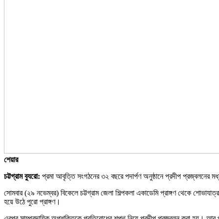
শেয়ার
চট্টগ্রাম ব্যুরো:
প্রমা আবৃত্তি সংগঠনের ৩২ বছরে পদার্পণ অনুষ্ঠানে প্রদীপ প্রজ্বলনের 
সোমবার (২৯ নভেম্বর) বিকেলে চট্টগ্রাম জেলা শিল্পকলা একাডেমি প্রাঙ্গণ থেকে শোভাযাত্র
হয়ে উঠে পুরো প্রাঙ্গণ।
এরপর সাম্প্রদায়িক অপশক্তিকে প্রতিরোধের শপথ নিয়ে প্রদীপ প্রজ্বলন করা হয়। আর প