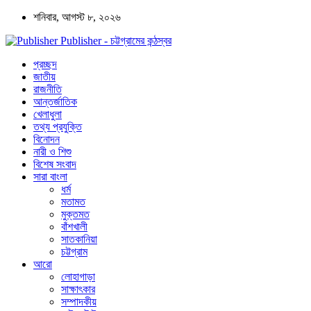
শনিবার, আগস্ট ৮, ২০২৬
Publisher - চট্টগ্রামের কন্ঠস্বর
প্রচ্ছদ
জাতীয়
রাজনীতি
আন্তর্জাতিক
খেলাধুলা
তথ্য প্রযুক্তি
বিনোদন
নারী ও শিশু
বিশেষ সংবাদ
সারা বাংলা
ধর্ম
মতামত
মুক্তমত
বাঁশখালী
সাতকানিয়া
চট্টগ্রাম
আরো
লোহাগাড়া
সাক্ষাৎকার
সম্পাদকীয়