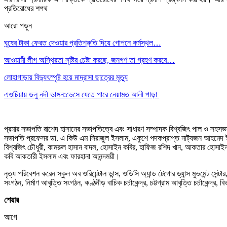
প্রতিরোধের শপথ
আরো পড়ুন
ঘুষের টাকা ফেরত দেওয়ার প্রতিশ্রুতি দিয়ে গোপনে কর্মস্থল…
আওয়ামী লীগ অস্থিরতা সৃষ্টির চেষ্টা করছে, জনগণ তা গ্রহণ করবে…
লোহাগাড়ায় বিদ্যুৎস্পৃষ্ট হয়ে মাদ্রাসা ছাত্রের মৃত্যু
এওচিয়ায় ডলু নদী ভাঙ্গন:ভেসে যেতে পারে নেয়ামত আলী পাড়া
প্রমার সভাপতি রাশেদ হাসানের সভাপতিত্বে এবং সাধারণ সম্পাদক বিশ্বজিৎ পাল ও সহসভাপতি
সভাপতি প্রফেসর ডা. এ কিউ এম সিরাজুল ইসলাম, একুশে পদকপ্রাপ্ত নাট্যজন আহমেদ ইকবাল
বিশ্বজিৎ চৌধুরী, কামরুল হাসান বাদল, হোসাইন কবির, হাফিজ রশিদ খান, আকতার হোসাইন, মানজ
কবি আকতারী ইসলাম এবং ফারহানা আনন্দময়ী।
নৃত্য পরিবেশন করেন স্কুল অব ওরিয়েন্টাল ডান্স, ওডিসি অ্যান্ড টেগোর ড্যান্স মুভমেন্ট
সংগঠন, নির্মাণ আবৃত্তি সংগঠন, কণ্ঠনীড় বাচিক চর্চাকেন্দ্র, চট্টগ্রাম আবৃত্তি চর্চাকেন্দ
শেয়ার
আগে