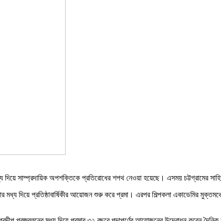
মধ্য দিয়ে সাম্প্রদায়িক অপশক্তিকে প্রতিরোধের শপথ নেওয়া হয়েছে। এসময় চট্টগ্রামের সাহি
ার মধ্য দিয়ে প্রতিষ্ঠাবার্ষিকীর আয়োজন শুরু করে প্রমা। এরপর শিল্পকলা একাডেমির মুক্তমঞ
্রদীপ প্রজ্বলনের মধ্য দিয়ে প্রমার ৩২ বছরে পদাপর্ণের আয়োজনের উদ্বোধন করেন দৈনিক