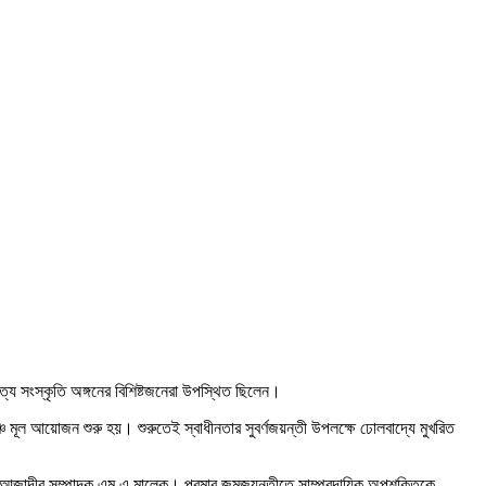
ত্য সংস্কৃতি অঙ্গনের বিশিষ্টজনেরা উপস্থিত ছিলেন।
্চে মূল আয়োজন শুরু হয়। শুরুতেই স্বাধীনতার সুবর্ণজয়ন্তী উপলক্ষে ঢোলবাদ্যে মুখরিত
 আজাদীর সম্পাদক এম এ মালেক। প্রমার জন্মজয়ন্তীতে সাম্প্রদায়িক অপশক্তিকে