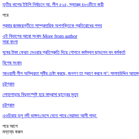
তৃতীয় ধাপের ইউপি নির্বাচনে আ. লীগ ৫২৫, স্বতন্ত্র ৪৮৩টিতে জয়ী
পরে
প্রমার জন্মজয়ন্তীতে সাম্প্রদায়িক অপশক্তিকে প্রতিরোধের শপথ
এই বিভাগের আরো সংবাদ
More from author
সারা বাংলা
ঘুষের টাকা ফেরত দেওয়ার প্রতিশ্রুতি দিয়ে গোপনে কর্মস্থল ছাড়লেন বন কর্মকর্তা
বিশেষ সংবাদ
আওয়ামী লীগ অস্থিরতা সৃষ্টির চেষ্টা করছে, জনগণ তা গ্রহণ করবে না’: সালাহউদ্দিন আহম
চট্টগ্রাম
লোহাগাড়ায় বিদ্যুৎস্পৃষ্ট হয়ে মাদ্রাসা ছাত্রের মৃত্যু
চট্টগ্রাম
এওচিয়ায় ডলু নদী ভাঙ্গন:ভেসে যেতে পারে নেয়ামত আলী পাড়া
পরে
আগে
মন্তব্য করুন