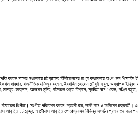
 কংকন দাশের সঞ্চালনায় চট্টগ্রামের বিশিষ্টজনদের মধ্যে কথামালায় অংশ নেন শিক্ষাবিদ রীতা
 হায়দার, রাজনীতিক মফিজুর রহমান, ইব্রাহিম হোসেন চৌধুরী বাবুল, অধ্যাপক ইদ্রিস আলী,
ুর মোহাম্মদ, আহমেদ মুনির, নাট্যজন শুভ্রা বিশ্বাস, সুচরিত দাস খোকন, সঞ্জিব বড়ুয়া, আবৃ
 সেন্টার, নটরাজের শিল্পীরা। সংগীত পরিবেশন করেন শ্রেয়ষী রায়, লাকী দাস ও অনিমেষ চক্রবর্
্র, বিভাস আবৃত্তি চর্চাকেন্দ্র, মনটোনাস আবৃত্তি পোতাশ্রয়সহ বিভিন্ন সংগঠন প্রমার ৩২ বছর পদ