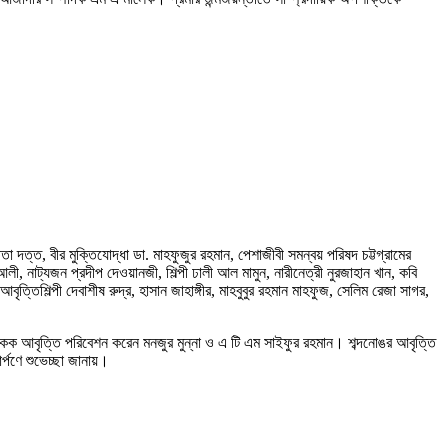
 দত্ত, বীর মুক্তিযোদ্ধা ডা. মাহফুজুর রহমান, পেশাজীবী সমন্বয় পরিষদ চট্টগ্রামের
 নাট্যজন প্রদীপ দেওয়ানজী, শিল্পী ঢালী আল মামুন, নারীনেত্রী নুরজাহান খান, কবি
ত্তিশিল্পী দেবাশীষ রুদ্র, হাসান জাহাঙ্গীর, মাহবুবুর রহমান মাহফুজ, সেলিম রেজা সাগর,
তী। একক আবৃত্তি পরিবেশন করেন মনজুর মুন্না ও এ টি এম সাইফুর রহমান। শব্দনোঙর আবৃত্তি
ার্পণে শুভেচ্ছা জানায়।