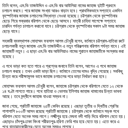
তিনি বলেন, এম.ভি তাজউদ্দিন ও এম.ভি বার আউলিয়া নামের জাহাজ দুইটি প্রথমে
চলাচল করবে। পরে জাহাজ সংখ্যা আরও বাড়ান হবে। প্রাথমিকভাবে সপ্তাহে একদিন
বৃহস্পতিবার জাহাজ চলাচলের সিদ্ধান্ত নেওয়া হয়েছে। চট্টগ্রাম থেকে বৃহস্পতিবার
ছেড়ে গিয়ে শুক্রবার বরিশাল থেকে ছেড়ে আসবে। যাত্রী চাহিদা সাপেক্ষে সপ্তাহে
চারদিন পর্যন্ত চালাচল করানো যাবে। চট্টগ্রাম থেকে বৃহস্পতিবার সকাল ৯টা সময় জাহাজ
ছেড়ে যাবে।
সহকারী ব্যবস্থাপক মোহাম্মদ ফয়সাল আলম চৌধুরী বলেন, বর্তমানে চট্টগ্রাম-হাতিয়া রুটে
চলাচলকারী নতুন জাহাজ এম.ভি তাজউদ্দীন এ নতুন পরিকল্পনায় বরিশাল পর্যন্ত যাবে। এই
জাহাজটি নতুন। এ ছাড়া এম.ভি বার আউলিয়াও নামের পুরাতন জাহাজটিকে সংস্কার করা
হয়েছে।
এ পথে ভাড়া কত হতে পারে এ প্রশ্নের জবাবে তিনি বলেন, আগেও এ পথে জাহাজ
চলাচল করছে। তখন একটা ভাড়া ছিল। বর্তমানে তেলের দামও বৃদ্ধি পেয়েছে। সবকিছু
চিন্তা করে পরীক্ষামূলক ভাবে জাহাজ চলাচলের পরে ভাড়া নির্ধারণ করা হবে।
মোহাম্মদ ফয়সাল আলম চৌধুরী বলেন, জাহাজে চট্টগ্রাম থেকে বরিশালে যেতে ১২ থেকে
১৪ ঘণ্টা লাগতে পারে। পথে হাতিয়া ও ভোলার ইলিশায় জাহাজ থামানোর চিন্তা ভাবনা
আছে। তবে সন্দ্বীপে জাহাজ যাওয়া সম্ভব না।
জানা গেছে, প্রতিটি জাহাজে ২৫টি কেবিন রয়েছে। এছাড়া তৃতীয় ও দ্বিতীয় শ্রেণির
পাশাপাশি ৮০০টি আসন রয়েছে প্রতিটি জাহাজে। চট্টগ্রাম থেকে বর্তমানে সড়ক পথে
বরিশাল যেতে অনেক সময় লাগে। লক্ষ্মীপুর হয়ে মেঘনা নদী পাড়ি দিয়ে বরিশাল যেতে হয়।
এছাড়াও চাঁদপুর-ঢাকা কিংবা শরীয়তপুর-হরিণা ফেরি পার হয়ে যেতে হয়। এতে করে এ
পথে যাতায়াতকারীদের যেতে অনেক সময়ও লাগছে।