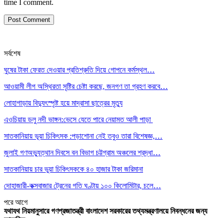
time I comment.
সর্বশেষ
ঘুষের টাকা ফেরত দেওয়ার প্রতিশ্রুতি দিয়ে গোপনে কর্মস্থল…
আওয়ামী লীগ অস্থিরতা সৃষ্টির চেষ্টা করছে, জনগণ তা গ্রহণ করবে…
লোহাগাড়ায় বিদ্যুৎস্পৃষ্ট হয়ে মাদ্রাসা ছাত্রের মৃত্যু
এওচিয়ায় ডলু নদী ভাঙ্গন:ভেসে যেতে পারে নেয়ামত আলী পাড়া
সাতকানিয়ায় ভূয়া চিকিৎসক :পড়াশোনা নেই তবুও তারা বিশেষজ্ঞ,…
জুলাই গণঅভ্যুত্থান দিবসে বন বিভাগ চট্টগ্রাম অঞ্চলের শ্রদ্ধা…
সাতকানিয়ায় চার ভুয়া চিকিৎসককে ৪০ হাজার টাকা জরিমানা
দোহাজারী-কক্সবাজার ট্রেনের গতি ঘণ্টায় ১০০ কিলোমিটার, চলে…
পরে
আগে
যথাযথ নিয়মানুসারে গণপ্রজাতন্ত্রী বাংলাদেশ সরকারের তথ্যমন্ত্রণালয়ে নিবন্ধনের জন্য