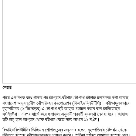
শেয়ার
প্রায় এক দশক বন্ধ থাকার পর চট্টগ্রাম-বরিশাল নৌপথে জাহাজ চলাচলের কথা ভাবছে
বাংলাদেশ অভ্যন্তরীণ নৌপরিবহন করপোরেশন (বিআইডব্লিউটিসি)। পরীক্ষামূলকভাবে
বৃহস্পতিবার (২ ডিসেম্বর) এ নৌপথে দুটি জাহাজ চলাচল করবে বলে জানিয়েছেন
সংশ্লিষ্টরা। এরপর সার্ভে করে ফলাফল অনুযায়ী পরবর্তী ব্যবস্থা নেওয়া হবে। জাহাজ
দুটি চালু হলে চট্টগ্রাম থেকে বরিশাল যেতে সময় লাগবে ১২ ঘণ্টা।
বিআইডব্লিউটিসির ডিজিএম গোপাল চন্দ্র মজুমদার বলেন, বৃহস্পতিবার চট্টগ্রাম থেকে
বরিশালে জাহাজ পরীক্ষামূলকভাবে চলাচল করবে। হাতিয়া পর্যন্ত আমাদের জাহাজ চলে।