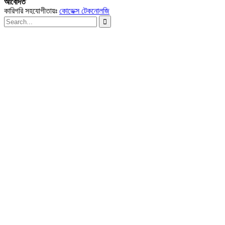
আবেদিত
কারিগরি সহযোগীতায়ঃ
কোডেক্স টেকনোলজি