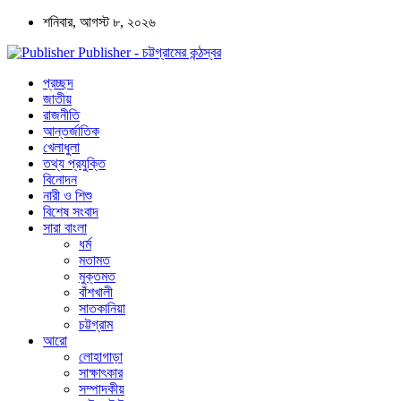
শনিবার, আগস্ট ৮, ২০২৬
Publisher - চট্টগ্রামের কন্ঠস্বর
প্রচ্ছদ
জাতীয়
রাজনীতি
আন্তর্জাতিক
খেলাধুলা
তথ্য প্রযুক্তি
বিনোদন
নারী ও শিশু
বিশেষ সংবাদ
সারা বাংলা
ধর্ম
মতামত
মুক্তমত
বাঁশখালী
সাতকানিয়া
চট্টগ্রাম
আরো
লোহাগাড়া
সাক্ষাৎকার
সম্পাদকীয়