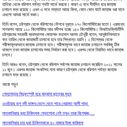
হাতিয়া থেকে বরিশাল পর্যন্ত পথটা সার্ভে করবো। কারণ এ পথে দীর্ঘদিন ধরে জাহাজ
চলাচল বন্ধ রয়েছে। এখন এ পথে নাব্যতা আছে কিনা, কোন কোন ঘাটে জাহাজ ধরা যাবে
এগুলো আমরা সার্ভে করব।
তিনি বলেন, চট্টগ্রাম থেকে বরিশালের নৌপথে দূরত্ব ২৭০ কিলোমিটারের মতো। এরমধ্যে
সাগরপথ আছে ১২০ কিলোমিটার আর নদীপথ হচ্ছে ১৫০ কিলোমিটার। বিআইডব্লিউটিসি
চট্টগ্রামের সহকারী ব্যবস্থাপক মোহাম্মদ ফয়সাল আলম চৌধুরী বলেন, আনুষ্ঠানিকভাবে
কত তারিখ থেকে জাহাজটি চালানো হবে তার সিদ্ধান্ত হয়নি। ২ ডিসেম্বর থেকে
পরীক্ষামূলকভাবে জাহাজ চালানো হবে। পরীক্ষামূলক ভাবে জাহাজ চলাচলে সবকিছু ঠিক
থাকলে তখন জাহাজ চালানোর সময় নির্ধারণ করা হবে। এরপর থেকে নিয়মিত ভাবে জাহাজ
চলবে।
তিনি আরও বলেন, চট্টগ্রাম থেকে বরিশাল সর্বশেষ জাহাজ চলাচল করেছিল ২০১১ সালের
১১ জুন। এরপর জাহাজ সংকটসহ নানা কারণে চট্টগ্রাম থেকে বরিশাল পর্যন্ত জাহাজ
চলাচল বন্ধ রয়েছে।
আরো পড়ুন
লোহাগাড়ায় বিদ্যুৎস্পৃষ্ট হয়ে মাদ্রাসা ছাত্রের মৃত্যু
এওচিয়ায় ডলু নদী ভাঙ্গন:ভেসে যেতে পারে নেয়ামত আলী পাড়া
সাতকানিয়ায় ভূয়া চিকিৎসক :পড়াশোনা নেই তবুও তারা বিশেষজ্ঞ,…
সাতকানিয়ায় চার ভুয়া চিকিৎসককে ৪০ হাজার টাকা জরিমানা