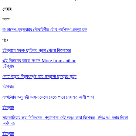
শেয়ার
আগে
বাংলাদেশ-যুক্তরাষ্ট্র নৌবাহিনীর যৌথ প্রশিক্ষণ-মহড়া শুরু
পরে
চট্টগ্রামে সড়ক দুর্ঘটনায় প্রাণ গেলো কিশোরের
এই বিভাগের আরো সংবাদ
More from author
চট্টগ্রাম
লোহাগাড়ায় বিদ্যুৎস্পৃষ্ট হয়ে মাদ্রাসা ছাত্রের মৃত্যু
চট্টগ্রাম
এওচিয়ায় ডলু নদী ভাঙ্গন:ভেসে যেতে পারে নেয়ামত আলী পাড়া
চট্টগ্রাম
সাতকানিয়ায় ভূয়া চিকিৎসক :পড়াশোনা নেই তবুও তারা বিশেষজ্ঞ, ইউএনও বসায় দিলো
অর্থদণ্ড
চট্টগ্রাম