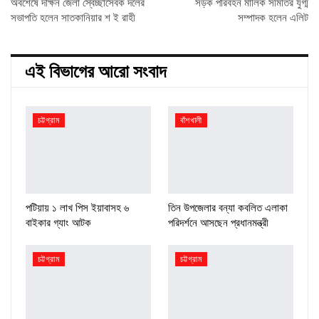
অবশেষে দক্ষিন জেলা স্বেচ্ছাসেবক দলের
সড়ক পরিবহন মালিক সমিতির যুগ্ম
সভাপতি হলেন সাতকানিয়ার শ ই রাহী
সম্পাদক হলেন এলিট
এই বিভাগের আরো সংবাদ
চট্টগ্রাম
বাঁশখালী
পটিয়ায় ১ লাখ পিস ইয়াবাসহ ৬
তিন উপজেলার বন্যা কবলিত এলাকা
বাইকার গ্যাং আটক
পরিদর্শনে আসছেন প্রধানমন্ত্রী
চট্টগ্রাম
চট্টগ্রাম