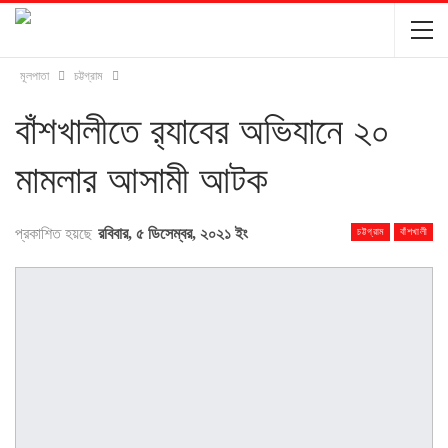
মূলপাতা
চট্টগ্রাম
বাঁশখালীতে র‌্যাবের অভিযানে ২০
মামলার আসামী আটক
প্রকাশিত হয়ছে
রবিবার, ৫ ডিসেম্বর, ২০২১ ইং
চট্টগ্রাম
বাঁশখালী