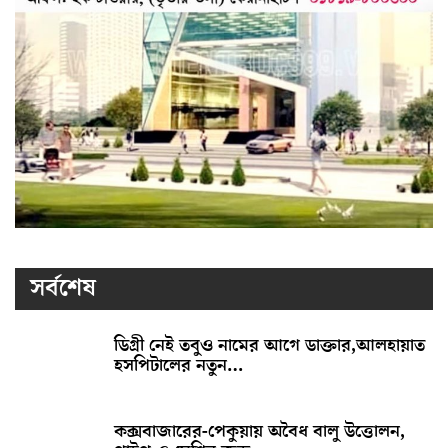
সর্বশেষ
ডিগ্রী নেই তবুও নামের আগে ডাক্তার,আলহায়াত
হসপিটালের নতুন…
কক্সবাজারের-পেকুয়ায় অবৈধ বালু উত্তোলন,