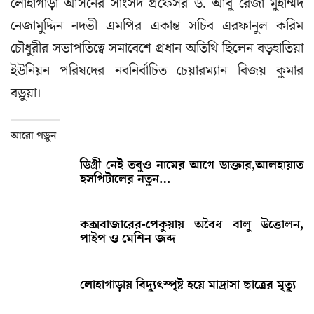
লোহাগাড়া আসনের সাংসদ প্রফেসর ড. আবু রেজা মুহাম্মদ
নেজামুদ্দিন নদভী এমপির একান্ত সচিব এরফানুল করিম
চৌধুরীর সভাপতিত্বে সমাবেশে প্রধান অতিথি ছিলেন বড়হাতিয়া
ইউনিয়ন পরিষদের নবনির্বাচিত চেয়ারম্যান বিজয় কুমার
বড়ুয়া।
আরো পড়ুন
ডিগ্রী নেই তবুও নামের আগে ডাক্তার,আলহায়াত
হসপিটালের নতুন…
কক্সবাজারের-পেকুয়ায় অবৈধ বালু উত্তোলন,
পাইপ ও মেশিন জব্দ
লোহাগাড়ায় বিদ্যুৎস্পৃষ্ট হয়ে মাদ্রাসা ছাত্রের মৃত্যু