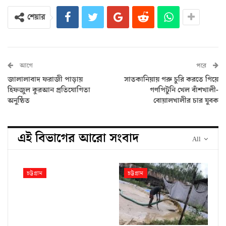
শেয়ার
আগে
পরে
জালালাবাদ ফরাজী পাড়ায়
সাতকানিয়ায় গরু চুরি করতে গিয়ে
হিফজুল কুরআন প্রতিযোগিতা
গণপিটুনি খেল বাঁশখালী-
অনুষ্ঠিত
বোয়ালখালীর চার যুবক
এই বিভাগের আরো সংবাদ
All
চট্টগ্রাম
চট্টগ্রাম