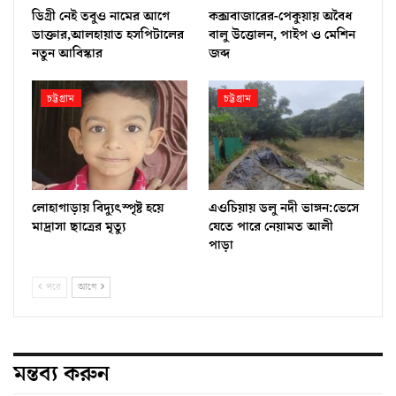
ডিগ্রী নেই তবুও নামের আগে
কক্সবাজারের-পেকুয়ায় অবৈধ
ডাক্তার,আলহায়াত হসপিটালের
বালু উত্তোলন, পাইপ ও মেশিন
নতুন আবিস্কার
জব্দ
চট্টগ্রাম
চট্টগ্রাম
লোহাগাড়ায় বিদ্যুৎস্পৃষ্ট হয়ে
এওচিয়ায় ডলু নদী ভাঙ্গন:ভেসে
মাদ্রাসা ছাত্রের মৃত্যু
যেতে পারে নেয়ামত আলী
পাড়া
পরে
আগে
মন্তব্য করুন