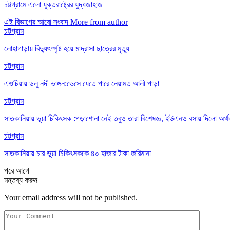
চট্টগ্রামে এলো যুক্তরাষ্ট্রের যুদ্ধজাহাজ
এই বিভাগের আরো সংবাদ
More from author
চট্টগ্রাম
লোহাগাড়ায় বিদ্যুৎস্পৃষ্ট হয়ে মাদ্রাসা ছাত্রের মৃত্যু
চট্টগ্রাম
এওচিয়ায় ডলু নদী ভাঙ্গন:ভেসে যেতে পারে নেয়ামত আলী পাড়া
চট্টগ্রাম
সাতকানিয়ায় ভূয়া চিকিৎসক :পড়াশোনা নেই তবুও তারা বিশেষজ্ঞ, ইউএনও বসায় দিলো অর্থ
চট্টগ্রাম
সাতকানিয়ায় চার ভুয়া চিকিৎসককে ৪০ হাজার টাকা জরিমানা
পরে
আগে
মন্তব্য করুন
Your email address will not be published.