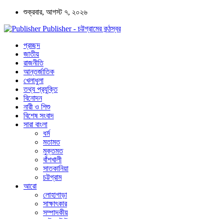
শুক্রবার, আগস্ট ৭, ২০২৬
Publisher - চট্টগ্রামের কন্ঠস্বর
প্রচ্ছদ
জাতীয়
রাজনীতি
আন্তর্জাতিক
খেলাধুলা
তথ্য প্রযুক্তি
বিনোদন
নারী ও শিশু
বিশেষ সংবাদ
সারা বাংলা
ধর্ম
মতামত
মুক্তমত
বাঁশখালী
সাতকানিয়া
চট্টগ্রাম
আরো
লোহাগাড়া
সাক্ষাৎকার
সম্পাদকীয়