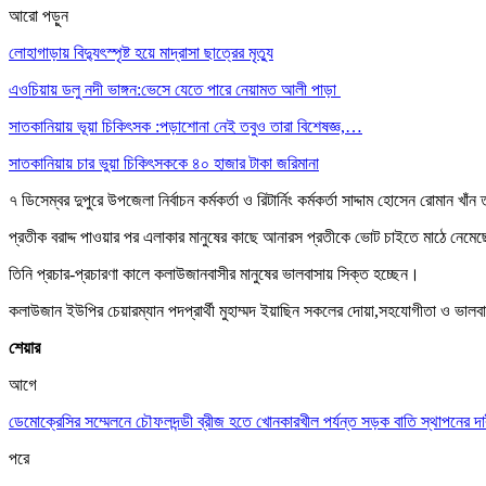
আরো পড়ুন
লোহাগাড়ায় বিদ্যুৎস্পৃষ্ট হয়ে মাদ্রাসা ছাত্রের মৃত্যু
এওচিয়ায় ডলু নদী ভাঙ্গন:ভেসে যেতে পারে নেয়ামত আলী পাড়া
সাতকানিয়ায় ভূয়া চিকিৎসক :পড়াশোনা নেই তবুও তারা বিশেষজ্ঞ,…
সাতকানিয়ায় চার ভুয়া চিকিৎসককে ৪০ হাজার টাকা জরিমানা
৭ ডিসেম্বর দুপুরে উপজেলা নির্বাচন কর্মকর্তা ও রিটার্নিং কর্মকর্তা সাদ্দাম হোসেন রোমান খা
প্রতীক বরাদ্দ পাওয়ার পর এলাকার মানুষের কাছে আনারস প্রতীকে ভোট চাইতে মাঠে নেমে
তিনি প্রচার-প্রচারণা কালে কলাউজানবাসীর মানুষের ভালবাসায় সিক্ত হচ্ছেন।
কলাউজান ইউপির চেয়ারম্যান পদপ্রার্থী মুহাম্মদ ইয়াছিন সকলের দোয়া,সহযোগীতা ও ভাল
শেয়ার
আগে
ডেমোক্রেসির সম্মেলনে চৌফলদন্ডী ব্রীজ হতে খোনকারখীল পর্যন্ত সড়ক বাতি স্থাপনের দা
পরে