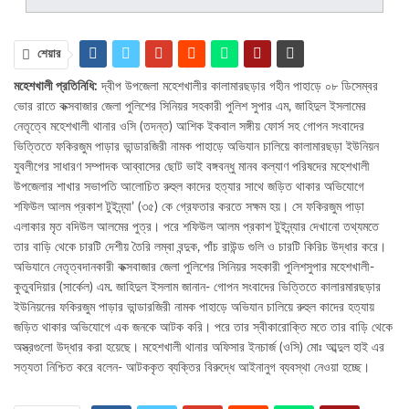
শেয়ার
মহেশখালী প্রতিনিধি:
দ্বীপ উপজেলা মহেশখালীর কালামারছড়ার গহীন পাহাড়ে ০৮ ডিসেম্বর
ভোর রাতে কক্সবাজার জেলা পুলিশের সিনিয়র সহকারী পুলিশ সুপার এম, জাহিদুল ইসলামের
নেতৃত্বে মহেশখালী থানার ওসি (তদন্ত) আশিক ইকবাল সঙ্গীয় ফোর্স সহ গোপন সংবাদের
ভিত্তিতে ফকিরজুম পাড়ার ভান্ডারজিরী নামক পাহাড়ে অভিযান চালিয়ে কালামারছড়া ইউনিয়ন
যুবলীগের সাধারণ সম্পাদক আব্বাসের ছোট ভাই বঙ্গবন্ধু মানব কল্যাণ পরিষদের মহেশখালী
উপজেলার শাখার সভাপতি আলোচিত রুহুল কাদের হত্যার সাথে জড়িত থাকার অভিযোগে
শফিউল আলম প্রকাশ টুইন্ন্যা’ (৩৫) কে গ্রেফতার করতে সক্ষম হয়। সে ফকিরজুম পাড়া
এলাকার মৃত বদিউল আলমের পুত্র। পরে শফিউল আলম প্রকাশ টুইন্ন্যার দেখানো তথ্যমতে
তার বাড়ি থেকে চারটি দেশীয় তৈরি লম্বা বন্দুক, পাঁচ রাউন্ড গুলি ও চারটি কিরিচ উদ্ধার করে।
অভিযানে নেতৃত্বদানকারী কক্সবাজার জেলা পুলিশের সিনিয়র সহকারী পুলিশসুপার মহেশখালী-
কুতুবদিয়ার (সার্কেল) এম. জাহিদুল ইসলাম জানান- গোপন সংবাদের ভিত্তিতে কালারমারছড়ার
ইউনিয়নের ফকিরজুম পাড়ার ভান্ডারজিরী নামক পাহাড়ে অভিযান চালিয়ে রুহুল কাদের হত্যায়
জড়িত থাকার অভিযোগে এক জনকে আটক করি। পরে তার স্বীকারোক্তি মতে তার বাড়ি থেকে
অস্ত্রগুলো উদ্ধার করা হয়েছে। মহেশখালী থানার অফিসার ইনচার্জ (ওসি) মোঃ আব্দুল হাই এর
সত্যতা নিশ্চিত করে বলেন- আটককৃত ব্যক্তির বিরুদ্ধে আইনানুগ ব্যবস্থা নেওয়া হচ্ছে।