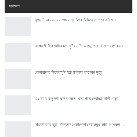
সর্বশেষ
ঘুষের টাকা ফেরত দেওয়ার প্রতিশ্রুতি দিয়ে গোপনে কর্মস্থল…
আওয়ামী লীগ অস্থিরতা সৃষ্টির চেষ্টা করছে, জনগণ তা গ্রহণ করবে…
লোহাগাড়ায় বিদ্যুৎস্পৃষ্ট হয়ে মাদ্রাসা ছাত্রের মৃত্যু
এওচিয়ায় ডলু নদী ভাঙ্গন:ভেসে যেতে পারে নেয়ামত আলী পাড়া
সাতকানিয়ায় ভূয়া চিকিৎসক :পড়াশোনা নেই তবুও তারা বিশেষজ্ঞ,…