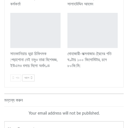
কর্মকর্তা
সালাহউদ্দিন আহমদ
সাতকানিয়ায় ভূয়া চিকিৎসক
দোহাজারী-কক্সবাজার ট্রেনের গতি
:পড়াশোনা নেই তবুও তারা বিশেষজ্ঞ,
ঘণ্টায় ১০০ কিলোমিটার, চলে
ইউএনও বসায় দিলো অর্থদণ্ড
৮০কি:মি:
পরে
আগে
মন্তব্য করুন
Your email address will not be published.