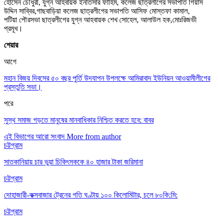
হোসেন চৌধুরী, যুগ্ন আহবায়ক ইনতিসার ফাহিম, কলেজ ছাত্রলীগের সভাপতি গিয়াস
উদ্দিন সাব্বির,গাছবাড়িয়া কলেজ ছাত্রলীগের সভাপতি আসিফ মোস্তফা কামাল,
পটিয়া পৌরসভা ছাত্রলীগের যুগ্ন আহবায়ক শেখ সোহেল, আলাউল হক,মোঃরিজভী
প্রমূখ।
শেয়ার
আগে
মহান বিজয় দিবসের ৫০ বছর পুর্তি উদযাপন উপলক্ষে আমিরাবাদ ইউনিয়ন আওয়ামীলীগের
প্রস্তুতি সভা।
পরে
সুস্থ সমাজ গড়তে মানুষের মানবাধিকার নিশ্চিত করতে হবে: বাবর
এই বিভাগের আরো সংবাদ
More from author
চট্টগ্রাম
সাতকানিয়ায় চার ভুয়া চিকিৎসককে ৪০ হাজার টাকা জরিমানা
চট্টগ্রাম
দোহাজারী-কক্সবাজার ট্রেনের গতি ঘণ্টায় ১০০ কিলোমিটার, চলে ৮০কি:মি:
চট্টগ্রাম