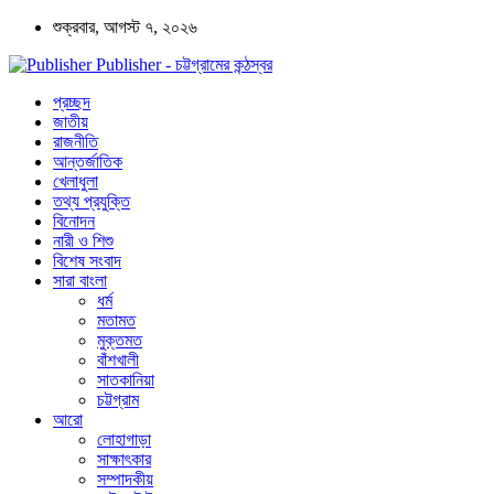
শুক্রবার, আগস্ট ৭, ২০২৬
Publisher - চট্টগ্রামের কন্ঠস্বর
প্রচ্ছদ
জাতীয়
রাজনীতি
আন্তর্জাতিক
খেলাধুলা
তথ্য প্রযুক্তি
বিনোদন
নারী ও শিশু
বিশেষ সংবাদ
সারা বাংলা
ধর্ম
মতামত
মুক্তমত
বাঁশখালী
সাতকানিয়া
চট্টগ্রাম
আরো
লোহাগাড়া
সাক্ষাৎকার
সম্পাদকীয়