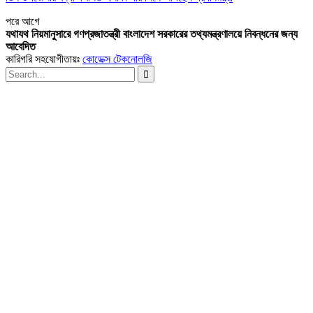
পরে
আগে
যথাযথ নিয়মানুসারে গণপ্রজাতন্ত্রী বাংলাদেশ সরকারের তথ্যমন্ত্রণালয়ে নিবন্ধনের জন্য
আবেদিত
কারিগরি সহযোগীতায়ঃ
কোডেক্স টেকনোলজি