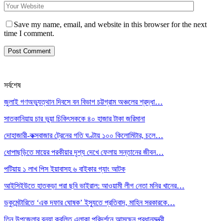
Save my name, email, and website in this browser for the next
time I comment.
সর্বশেষ
জুলাই গণঅভ্যুত্থান দিবসে বন বিভাগ চট্টগ্রাম অঞ্চলের শ্রদ্ধা…
সাতকানিয়ায় চার ভুয়া চিকিৎসককে ৪০ হাজার টাকা জরিমানা
দোহাজারী-কক্সবাজার ট্রেনের গতি ঘণ্টায় ১০০ কিলোমিটার, চলে…
ধোপাছড়িতে মায়ের পরকীয়ার দৃশ্য দেখে ফেলায় সন্তানের জীবন…
পটিয়ায় ১ লাখ পিস ইয়াবাসহ ৬ বাইকার গ্যাং আটক
আইসিইউতে হাতকড়া পরা ছবি ভাইরাল: আওয়ামী লীগ নেতা মনির খানের…
ডকুমেন্টারিতে ‘এক দফার ঘোষক’ ইস্যুতে প্রতিবাদ, মাহিন সরকারকে…
তিন উপজেলার বন্যা কবলিত এলাকা পরিদর্শনে আসছেন প্রধানমন্ত্রী