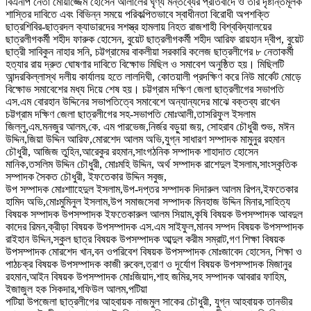
বিএনপি নেতা মোয়াজ্জেম হোসেন আলালের ঘৃণ্য মন্তব্যের প্রতিবাদে ও তার দৃষ্টান্তমূলক
শাস্তির দাবিতে এবং বিভিন্ন সময়ে পরিকল্পিতভাবে স্বাধীনতা বিরোধী অপশক্তি
ছাত্রশিবির-ছাত্রদল ক্যাডারদের সশস্ত্র হামলায় নিহত রাজশাহী বিশ্ববিদ্যালয়ের
ছাত্রলীগকর্মী শহীদ ফারুক হোসেন, বুয়েট ছাত্রলীগকর্মী শহীদ আরিফ রায়হান দ্বীপ, বুয়েট
ছাত্রী সাবিকুন নাহার সনি, চট্টগ্রামের বাকলীয়া সরকারি কলেজ ছাত্রলীগের ৮ নেতাকর্মী
হত্যার রায় দ্রুত ঘোষণার দাবিতে বিক্ষোভ মিছিল ও সমাবেশ অনুষ্ঠিত হয়। মিছিলটি
আন্দরকিল্লাস্থ দলীয় কার্যালয় হতে লালদিঘী, কোতয়ালী প্রদক্ষিণ করে নিউ মার্কেট মোড়ে
বিক্ষোভ সমাবেশের মধ্য দিয়ে শেষ হয়। চট্টগ্রাম দক্ষিণ জেলা ছাত্রলীগের সভাপতি
এস.এম বোরহান উদ্দিনের সভাপতিত্বে সমাবেশে অন্যান্যদের মাঝে বক্তব্য রাখেন
চট্টগ্রাম দক্ষিণ জেলা ছাত্রলীগের সহ-সভাপতি মোঃআলী,তাসরিফুল ইসলাম
জিল্লু,এম.মনজুর আলম,কে. এম পারভেজ,নির্জর বড়ুয়া জয়, সোহরাব চৌধুরী শুভ, মঈন
উদ্দিন,জিয়া উদ্দিন আরিফ,মোরশেদ আলম অভি,যুগ্ন সাধারণ সম্পাদক মামুনুর রহমান
চৌধুরী, আজিজ তুহিন,আরেকুর রহমান,সাংগঠনিক সম্পাদক শাহাদাত হোসেন
মানিক,তসলিম উদ্দিন চৌধুরী, মোঃমহি উদ্দিন, অর্থ সম্পাদক রাশেদুল ইসলাম,সাংস্কৃতিক
সম্পাদক সৈকত চৌধুরী, ইফতেকার উদ্দিন সবুজ,
উপ সম্পাদক মোঃশাাহেদুল ইসলাম,উপ-দপ্তর সম্পাদক দিদারুল আলম রিপন,ইফতেকার
হামিদ অভি,মোঃমুমিনুল ইসলাম,উপ সমাজসেবা সম্পাদক মিনহাজ উদ্দিন মিনার,সাহিত্য
বিষয়ক সম্পাদক উপসম্পাদক ইফতেকারুল আলম সিয়াম,কৃষি বিষয়ক উপসম্পাদক আবদুল
কাদের রিমন,ক্রীড়া বিষয়ক উপসম্পাদক এস.এম সাইফুল,মানব সম্পদ বিষয়ক উপসম্পাদক
রাইহান উদ্দিন,স্কুল ছাত্র বিষয়ক উপসম্পাদক আব্দুল করীম সম্রাট,গণ শিক্ষা বিষয়ক
উপসম্পাদক মোরশেদ খান,বন ওপরিবেশ বিষয়ক উপসম্পাদক মোঃজাবেদ হোসেন, শিক্ষা ও
পাঠচক্র বিষয়ক উপসম্পাদক কাজী রুবেল,ত্রাণ ও দূর্যোগ বিষয়ক উপসম্পাদক মিজানুর
রহমান,আইন বিষয়ক উপসম্পাদক মোঃজিয়াদ,শাহ জমির,সহ সম্পাদক আবরার ফাহিম,
ইজাজুল হক সিকদার,শফিউল আলম,পটিয়া
পটিয়া উপজেলা ছাত্রলীগের আহবায়ক নাজমুল সাকের চৌধুরী, যুগ্ন আহবায়ক তানভীর