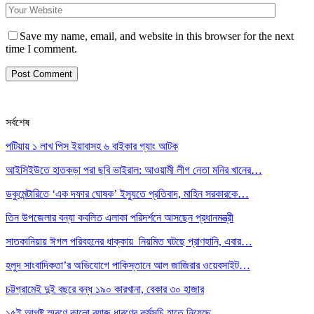
Save my name, email, and website in this browser for the next
time I comment.
সর্বশেষ
পটিয়ায় ১ লাখ পিস ইয়াবাসহ ৬ বাইকার গ্যাং আটক
আইসিইউতে হাতকড়া পরা ছবি ভাইরাল: আওয়ামী লীগ নেতা মনির খানের…
ডকুমেন্টারিতে ‘এক দফার ঘোষক’ ইস্যুতে প্রতিবাদ, মাহিন সরকারকে…
তিন উপজেলার বন্যা কবলিত এলাকা পরিদর্শনে আসছেন প্রধানমন্ত্রী
সাতকানিয়ায় ঈগল পরিবহনের ধাক্কায় নিয়মিত ঘটছে প্রাণহানি, এবার…
হলুদ সাংবাদিকতা’র অভিযোগে পাকিস্তানে আল জাজিরার ওয়েবসাইট…
চট্টগ্রামেই দুই বছরে বন্ধ ১৯০ কারখানা, বেকার ৩০ হাজার
১৫ই আগষ্ট স্মরণে কালো ব্যাজ ধারণের কর্মসূচি হাতে নিয়েছে…