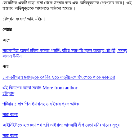
মেয়েটিকে একটি ভাড়া বাসা থেকে উদ্ধার করে এবং অভিযুক্তকে গ্রেপ্তার করে। ওই
মামলায় অভিযুক্তকে আদালতে পাঠানো হয়েছে।
চট্টগ্রাম সংবাদ/ আই এইচ।
শেয়ার
আগে
সাতকানিয়া আদর্শ মহিলা কলেজ গভর্নিং বডির সভাপতি নুরুল আবছার চৌধুরী, সদস্য
কামাল উদ্দীন
পরে
ঢাকা-চট্টগ্রাম মহাসড়কে তসবিহ হাতে যাত্রীবেশে ওঁৎ পেতে থাকে ডাকাতরা
এই বিভাগের আরো সংবাদ
More from author
চট্টগ্রাম
পটিয়ায় ১ লাখ পিস ইয়াবাসহ ৬ বাইকার গ্যাং আটক
সারা বাংলা
আইসিইউতে হাতকড়া পরা ছবি ভাইরাল: আওয়ামী লীগ নেতা মনির খানের মৃত্যু
সারা বাংলা