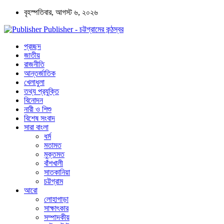
বৃহস্পতিবার, আগস্ট ৬, ২০২৬
Publisher - চট্টগ্রামের কন্ঠস্বর
প্রচ্ছদ
জাতীয়
রাজনীতি
আন্তর্জাতিক
খেলাধুলা
তথ্য প্রযুক্তি
বিনোদন
নারী ও শিশু
বিশেষ সংবাদ
সারা বাংলা
ধর্ম
মতামত
মুক্তমত
বাঁশখালী
সাতকানিয়া
চট্টগ্রাম
আরো
লোহাগাড়া
সাক্ষাৎকার
সম্পাদকীয়