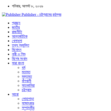
শনিবার, আগস্ট ৮, ২০২৬
Publisher - চট্টগ্রামের কন্ঠস্বর
প্রচ্ছদ
জাতীয়
রাজনীতি
আন্তর্জাতিক
খেলাধুলা
তথ্য প্রযুক্তি
বিনোদন
নারী ও শিশু
বিশেষ সংবাদ
সারা বাংলা
ধর্ম
মতামত
মুক্তমত
বাঁশখালী
সাতকানিয়া
চট্টগ্রাম
আরো
লোহাগাড়া
সাক্ষাৎকার
সম্পাদকীয়