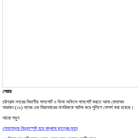
শেয়ার
চট্টগ্রাম নগরের বিভাগীয় পাসপোর্ট ও ভিসা অফিসে পাসপোর্ট করতে আসা মোহাম্মদ
আরমান (১৯) নামের এক মিয়ানমারের নাগরিককে আটক করে পুলিশে সোপর্দ করা হয়েছে।
আরো পড়ুন
লোহাগাড়ায় বিদ্যুৎস্পৃষ্ট হয়ে মাদ্রাসা ছাত্রের মৃত্যু