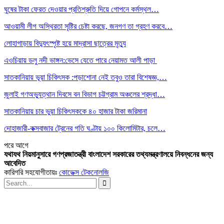
ঘুষের টাকা ফেরত দেওয়ার প্রতিশ্রুতি দিয়ে গোপনে কর্মস্থল…
আওয়ামী লীগ অস্থিরতা সৃষ্টির চেষ্টা করছে, জনগণ তা গ্রহণ করবে…
লোহাগাড়ায় বিদ্যুৎস্পৃষ্ট হয়ে মাদ্রাসা ছাত্রের মৃত্যু
এওচিয়ায় ডলু নদী ভাঙ্গন:ভেসে যেতে পারে নেয়ামত আলী পাড়া
সাতকানিয়ায় ভূয়া চিকিৎসক :পড়াশোনা নেই তবুও তারা বিশেষজ্ঞ,…
জুলাই গণঅভ্যুত্থান দিবসে বন বিভাগ চট্টগ্রাম অঞ্চলের শ্রদ্ধা…
সাতকানিয়ায় চার ভুয়া চিকিৎসককে ৪০ হাজার টাকা জরিমানা
দোহাজারী-কক্সবাজার ট্রেনের গতি ঘণ্টায় ১০০ কিলোমিটার, চলে…
পরে
আগে
যথাযথ নিয়মানুসারে গণপ্রজাতন্ত্রী বাংলাদেশ সরকারের তথ্যমন্ত্রণালয়ে নিবন্ধনের জন্য
আবেদিত
কারিগরি সহযোগীতায়ঃ
কোডেক্স টেকনোলজি