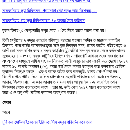
এওচিয়ায় ডলু নদী ভাঙ্গন:ভেসে যেতে পারে নেয়ামত আলী পাড়া
সাতকানিয়ায় ভূয়া চিকিৎসক :পড়াশোনা নেই তবুও তারা বিশেষজ্ঞ,…
সাতকানিয়ায় চার ভুয়া চিকিৎসককে ৪০ হাজার টাকা জরিমানা
বৃহস্পতিবার (৩ ফেব্রুয়ারি) দুপুর সোয়া ১২টার দিকে তাকে আটক করা হয়।
তিনি সন্দ্বীপের ৭ নম্বর ওয়ার্ডের হরিশপুর গ্রামের ফয়সাল আমীন ও মারজান দম্পতির
ঠিকানায় পাসপোর্টের আবেদনপত্রের সঙ্গে জন্ম নিবন্ধন সনদ, মায়ের জাতীয় পরিচয়পত্র ও
জাতীয়তা সনদ দাখিল করে ২ নম্বর কাউন্টারে ইন্টারভিউ সম্পন্ন করতে গেলে কর্মকর্তাদের
সন্দেহ হয়। এরপর ৪ নম্বর কাউন্টারে ইমিগ্রেশন ও পাসপোর্ট অধিদফতরের সরবরাহ করা
এসএএসের মাধ্যমে অফিস সহায়ক লিয়াকত আলী আঙুলের ছাপ যাচাই করে দেখেন ২০১৭
সালের ১০ আগস্ট আরমান (১৯), বাবার নাম সৈয়দ আলম উল্লেখ করে কক্সবাজার রোহিঙ্গা
ক্যাম্পে নিবন্ধন করেন। এরপর তাকে আটক করে ডবলমুরিং থানায় সোপর্দ করা হয়।
বিভাগীয় পাসপোর্ট ও ভিসা অফিস চট্টগ্রামের সহকারী পরিচালক মো. এনায়েত উল্লাহ
জানান, জিজ্ঞাসাবাদে আরমান জানায় তার বয়স যখন আনুমানিক ৮-৯ বছর ছিল তখন
মিয়ানমার থেকে বাংলাদেশে আসে। তার মা, ভাই-বোন ২০১৭ সালে বাংলাদেশে আসে।
তারা এখন বালুখালী রোহিঙ্গা ক্যাম্পে অবস্থান করছে।
শেয়ার
আগে
চুরি করা মোটরসাইকেলের ইঞ্জিন-চেসিস নম্বর পরিবর্তন করে তারা