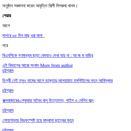
অনুষ্ঠান সঞ্চালনা করেন আবৃত্তি শিল্পী দিলরুবা খানম।
শেয়ার
আগে
সাগরে ৬৫ দিন মাছ ধরা মানা
পরে
বিএনপিকে গণমাধ্যম ছাড়া কোথাও দেখা যায় না : আ জ ম নাছির
এই বিভাগের আরো সংবাদ
More from author
চট্টগ্রাম
ডিগ্রী নেই তবুও নামের আগে ডাক্তার,আলহায়াত হসপিটালের নতুন আবিস্কার
চট্টগ্রাম
কক্সবাজারের-পেকুয়ায় অবৈধ বালু উত্তোলন, পাইপ ও মেশিন জব্দ
চট্টগ্রাম
লোহাগাড়ায় বিদ্যুৎস্পৃষ্ট হয়ে মাদ্রাসা ছাত্রের মৃত্যু
চট্টগ্রাম