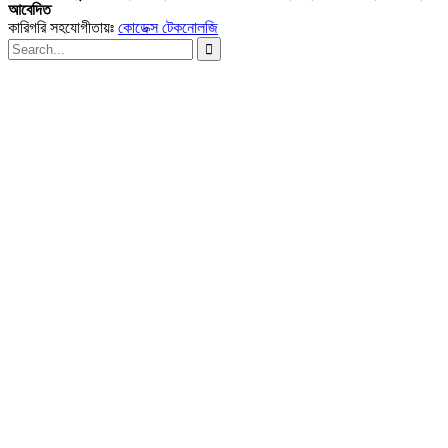
আবেদিত
কারিগরি সহযোগীতায়ঃ
কোডেক্স টেকনোলজি