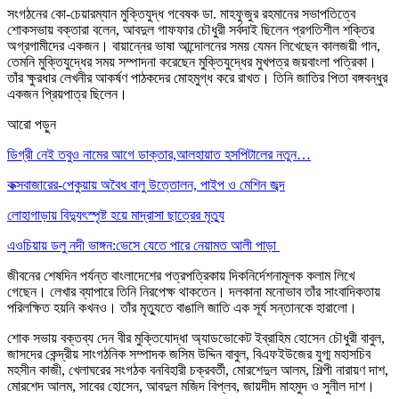
সংগঠনের কো-চেয়ারম্যান মুক্তিযুদ্ধ গবেষক ডা. মাহফুজুর রহমানের সভাপতিত্বে
শোকসভায় বক্তারা বলেন, আবদুল গাফফার চৌধুরী সর্বদাই ছিলেন প্রগতিশীল শক্তির
অগ্রগামীদের একজন। বায়ান্নের ভাষা আন্দোলনের সময় যেমন লিখেছেন কালজয়ী গান,
তেমনি মুক্তিযুদ্ধের সময় সম্পাদনা করেছেন মুক্তিযুদ্ধের মুখপত্র জয়বাংলা পত্রিকা।
তাঁর ক্ষুরধার লেখনীর আকর্ষণ পাঠকদের মোহমুগ্ধ করে রাখত। তিনি জাতির পিতা বঙ্গবন্ধুর
একজন প্রিয়পাত্র ছিলেন।
আরো পড়ুন
ডিগ্রী নেই তবুও নামের আগে ডাক্তার,আলহায়াত হসপিটালের নতুন…
কক্সবাজারের-পেকুয়ায় অবৈধ বালু উত্তোলন, পাইপ ও মেশিন জব্দ
লোহাগাড়ায় বিদ্যুৎস্পৃষ্ট হয়ে মাদ্রাসা ছাত্রের মৃত্যু
এওচিয়ায় ডলু নদী ভাঙ্গন:ভেসে যেতে পারে নেয়ামত আলী পাড়া
জীবনের শেষদিন পর্যন্ত বাংলাদেশের পত্রপত্রিকায় দিকনির্দেশনামূলক কলাম লিখে
গেছেন। লেখার ব্যাপারে তিনি নিরপেক্ষ থাকতেন। দলকানা মনোভাব তাঁর সাংবাদিকতায়
পরিলক্ষিত হয়নি কখনও। তাঁর মৃত্যুতে বাঙালি জাতি এক সূর্য সন্তানকে হারালো।
শোক সভায় বক্তব্য দেন বীর মুক্তিযোদ্ধা অ্যাডভোকেট ইব্রাহিম হোসেন চৌধুরী বাবুল,
জাসদের কেন্দ্রীয় সাংগঠনিক সম্পাদক জসিম উদ্দিন বাবুল, বিএফইউজের যুগ্ম মহাসচিব
মহসীন কাজী, খেলাঘরের সংগঠক বনবিহারী চক্রবর্তী, মোরশেদুল আলম, শিল্পী নারায়ণ দাশ,
মোরশেদ আলম, সাবের হোসেন, আবদুল মজিদ বিপ্লব, জায়দীদ মাহমুদ ও সুনীল দাশ।