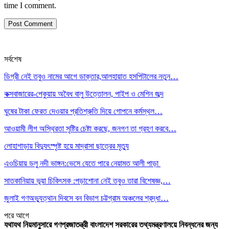
time I comment.
সর্বশেষ
ডিগ্রী নেই তবুও নামের আগে ডাক্তার,আলহায়াত হসপিটালের নতুন…
কক্সবাজারের-পেকুয়ায় অবৈধ বালু উত্তোলন, পাইপ ও মেশিন জব্দ
ঘুষের টাকা ফেরত দেওয়ার প্রতিশ্রুতি দিয়ে গোপনে কর্মস্থল…
আওয়ামী লীগ অস্থিরতা সৃষ্টির চেষ্টা করছে, জনগণ তা গ্রহণ করবে…
লোহাগাড়ায় বিদ্যুৎস্পৃষ্ট হয়ে মাদ্রাসা ছাত্রের মৃত্যু
এওচিয়ায় ডলু নদী ভাঙ্গন:ভেসে যেতে পারে নেয়ামত আলী পাড়া
সাতকানিয়ায় ভূয়া চিকিৎসক :পড়াশোনা নেই তবুও তারা বিশেষজ্ঞ,…
জুলাই গণঅভ্যুত্থান দিবসে বন বিভাগ চট্টগ্রাম অঞ্চলের শ্রদ্ধা…
পরে
আগে
যথাযথ নিয়মানুসারে গণপ্রজাতন্ত্রী বাংলাদেশ সরকারের তথ্যমন্ত্রণালয়ে নিবন্ধনের জন্য