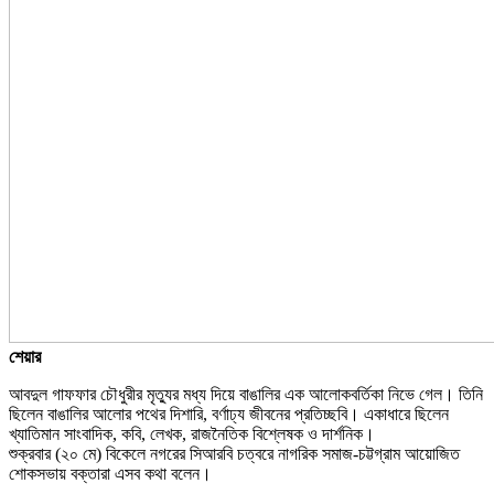
শেয়ার
আবদুল গাফফার চৌধুরীর মৃত্যুর মধ্য দিয়ে বাঙালির এক আলোকবর্তিকা নিভে গেল। তিনি
ছিলেন বাঙালির আলোর পথের দিশারি, বর্ণাঢ্য জীবনের প্রতিচ্ছবি। একাধারে ছিলেন
খ্যাতিমান সাংবাদিক, কবি, লেখক, রাজনৈতিক বিশ্লেষক ও দার্শনিক।
শুক্রবার (২০ মে) বিকেলে নগরের সিআরবি চত্বরে নাগরিক সমাজ-চট্টগ্রাম আয়োজিত
শোকসভায় বক্তারা এসব কথা বলেন।