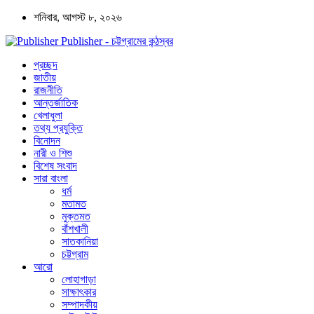
শনিবার, আগস্ট ৮, ২০২৬
Publisher - চট্টগ্রামের কন্ঠস্বর
প্রচ্ছদ
জাতীয়
রাজনীতি
আন্তর্জাতিক
খেলাধুলা
তথ্য প্রযুক্তি
বিনোদন
নারী ও শিশু
বিশেষ সংবাদ
সারা বাংলা
ধর্ম
মতামত
মুক্তমত
বাঁশখালী
সাতকানিয়া
চট্টগ্রাম
আরো
লোহাগাড়া
সাক্ষাৎকার
সম্পাদকীয়