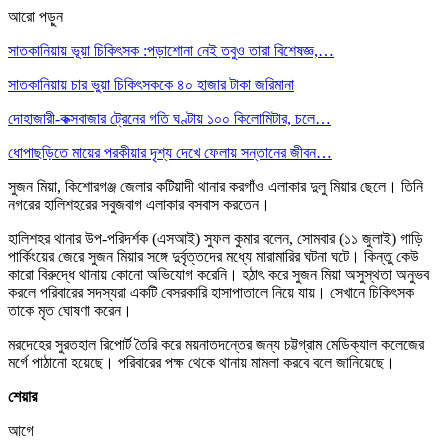
আরো পড়ুন
সাতকানিয়ায় ভূয়া চিকিৎসক :পড়াশোনা নেই তবুও তারা বিশেষজ্ঞ,…
সাতকানিয়ায় চার ভুয়া চিকিৎসককে ৪০ হাজার টাকা জরিমানা
দোহাজারী-কক্সবাজার ট্রেনের গতি ঘণ্টায় ১০০ কিলোমিটার, চলে…
ধোপাছড়িতে মায়ের পরকীয়ার দৃশ্য দেখে ফেলায় সন্তানের জীবন…
সুজন মিয়া, কিশোরগঞ্জ জেলার কটিয়াদী থানার করগাঁও এলাকার দুলু মিয়ার ছেলে। তিনি
নগরের হালিশহরের সবুজবাগ এলাকার বসবাস করতেন।
হালিশহর থানার উপ-পরিদর্শক (এসআই) সুফল কুমার বলেন, সোমবার (১১ জুলাই) গাড়ি
পার্কিংয়ের জেরে সুজন মিয়ার সঙ্গে দুর্বৃত্তদের মধ্যে মারামারির ঘটনা ঘটে। কিন্তু কেউ
কারো বিরুদ্ধে থানায় কোনো অভিযোগ করেনি। হঠাৎ করে সুজন মিয়া অসুস্থতা অনুভব
করলে পরিবারের সদস্যরা একটি বেসরকারি হাসাপাতালে নিয়ে যায়। সেখানে চিকিৎসক
তাকে মৃত ঘোষণা করেন।
মরদেহের সুরতহাল রিপোর্ট তৈরি করে ময়নাতদন্তের জন্য চট্টগ্রাম মেডিক্যাল কলেজের
মর্গে পাঠানো হয়েছে। পরিবারের পক্ষ থেকে থানায় মামলা করবে বলে জানিয়েছে।
শেয়ার
আগে