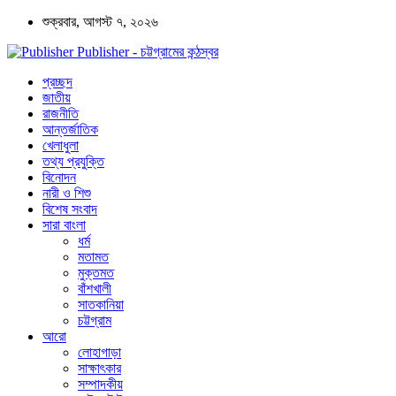
শুক্রবার, আগস্ট ৭, ২০২৬
Publisher - চট্টগ্রামের কন্ঠস্বর
প্রচ্ছদ
জাতীয়
রাজনীতি
আন্তর্জাতিক
খেলাধুলা
তথ্য প্রযুক্তি
বিনোদন
নারী ও শিশু
বিশেষ সংবাদ
সারা বাংলা
ধর্ম
মতামত
মুক্তমত
বাঁশখালী
সাতকানিয়া
চট্টগ্রাম
আরো
লোহাগাড়া
সাক্ষাৎকার
সম্পাদকীয়