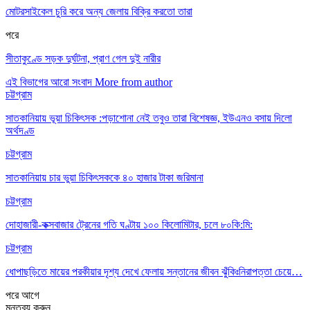
মোটরসাইকেল চুরি করে অন্য জেলায় বিক্রি করতো তারা
পরে
সীতাকুণ্ডে সড়ক দুর্ঘটনা, প্রাণ গেল দুই নারীর
এই বিভাগের আরো সংবাদ
More from author
চট্টগ্রাম
সাতকানিয়ায় ভূয়া চিকিৎসক :পড়াশোনা নেই তবুও তারা বিশেষজ্ঞ, ইউএনও বসায় দিলো
অর্থদণ্ড
চট্টগ্রাম
সাতকানিয়ায় চার ভুয়া চিকিৎসককে ৪০ হাজার টাকা জরিমানা
চট্টগ্রাম
দোহাজারী-কক্সবাজার ট্রেনের গতি ঘণ্টায় ১০০ কিলোমিটার, চলে ৮০কি:মি:
চট্টগ্রাম
ধোপাছড়িতে মায়ের পরকীয়ার দৃশ্য দেখে ফেলায় সন্তানের জীবন ঝুঁকিঃনিরাপত্তা চেয়ে…
পরে
আগে
মন্তব্য করুন