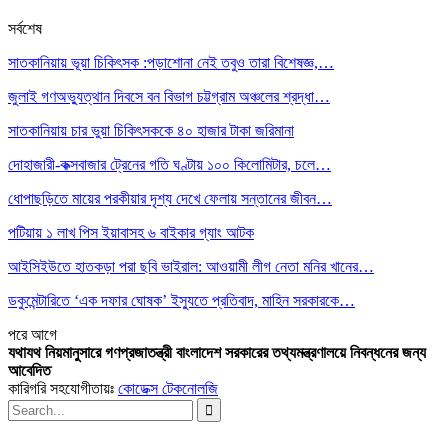
সর্বশেষ
সাতকানিয়ায় ভূয়া চিকিৎসক :পড়াশোনা নেই তবুও তারা বিশেষজ্ঞ,…
জুলাই গণঅভ্যুত্থান দিবসে বন বিভাগ চট্টগ্রাম অঞ্চলের শ্রদ্ধা…
সাতকানিয়ায় চার ভুয়া চিকিৎসককে ৪০ হাজার টাকা জরিমানা
দোহাজারী-কক্সবাজার ট্রেনের গতি ঘণ্টায় ১০০ কিলোমিটার, চলে…
ধোপাছড়িতে মায়ের পরকীয়ার দৃশ্য দেখে ফেলায় সন্তানের জীবন…
পটিয়ায় ১ লাখ পিস ইয়াবাসহ ৬ বাইকার গ্যাং আটক
আইসিইউতে হাতকড়া পরা ছবি ভাইরাল: আওয়ামী লীগ নেতা মনির খানের…
ডকুমেন্টারিতে ‘এক দফার ঘোষক’ ইস্যুতে প্রতিবাদ, মাহিন সরকারকে…
পরে
আগে
যথাযথ নিয়মানুসারে গণপ্রজাতন্ত্রী বাংলাদেশ সরকারের তথ্যমন্ত্রণালয়ে নিবন্ধনের জন্য
আবেদিত
কারিগরি সহযোগীতায়ঃ
কোডেক্স টেকনোলজি