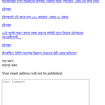
সাতকানিয়ায় ঈগল পরিবহনের ধাক্কায় নিয়মিত ঘটছে প্রাণহানি, এবার এক বৃদ্ধা নিহত
চট্টগ্রাম
চট্টগ্রামেই দুই বছরে বন্ধ ১৯০ কারখানা, বেকার ৩০ হাজার
চট্টগ্রাম
১৫ই আগষ্ট স্মরণে কালো ব্যাজ ধারণের কর্মসূচি হাতে নিয়েছে চট্টগ্রামের
আওয়ামীপন্থী…
চট্টগ্রাম
বাঁশখালীতে ইউপি সদস্যের বিরুদ্ধে পাহাড়ের মাটি বেচার অভিযোগ
পরে
আগে
মন্তব্য করুন
Your email address will not be published.