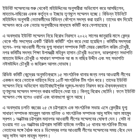
ইউনিট সম্মেলনের শুরু থেকেই মহিউদ্দিনের অনুসারীরা অভিযোগ করে আসছিলেন,
মাহতাব-নাছিরের একক কর্তৃত্ব ও ইচ্ছায় তৃণমূলে সম্মেলন হচ্ছে। বিভিন্ন ইউনিটে
মহিউদ্দিন অনুসারী নেতাকর্মীদের বিভিন্ন কৌশলে সদস্য করা হয়নি। তাদের বাদ দিয়েই
সম্মেলন করে এক নেতার অনুসারীদের মাধ্যমে কমিটি করে ফেলাহয়েছে।
এ অবস্থায় ইউনিট সম্মেলন নিয়ে বিরোধ নিরসনে ২০২২ সালের জানুয়ারি মাসে কেন্দ্র
থেকে পাঁচ সদস্যের একটি ‘রিভিউ কমিটি’ গঠন করে দেয়া হয়েছিল। কমিটির সদস্যরা
হলেন- নগর আওয়ামী লীগের যুগ্ম সাধারণ সম্পাদক সিটি মেয়র রেজাউল করিম চৌধুরী,
নগর কমিটির সদস্য শিক্ষা উপমন্ত্রী মহিবুল হাসান চৌধুরী নওফেল, ভারপ্রাপ্ত সভাপতি
মাহতাব উদ্দিন চৌধুরী ও সাধারণ সম্পাদক আ জ ম নাছির উদ্দীন এবং সহ সভাপতি
নঈমউদ্দিন চৌধুরী ও জহিরুল আলম দোভাষ।
রিভিউ কমিটি কেন্দ্রের অনুমতিক্রমে ১৫ সাংগঠনিক থানার জন্য নগর আওয়ামী লীগের
একজন করে নেতাকে দায়িত্ব দিয়ে ১৫টি সাংগঠনিক টিম গঠন করে। তাদের ইউনিট
সম্মেলন নিয়ে অভিযোগ যাচাইবাছাইপূর্বক দ্বন্দ্ব-সংঘাত নিরসন করে ঐক্যবদ্ধভাবে
তৃণমূলের সম্মেলন সম্পন্ন করার দায়িত্ব দেয়া হয়। কিন্তু বিরোধ মেটেনি। ফলে ইউনিট
সম্মেলন শেষ হলেও ওয়ার্ড এবং থানাগুলো ঝুলে আছে।
এ অবস্থায় চলতি বছরের ২৫ মে চট্টগ্রামে এক সাংগঠনিক সভায় এসে কেন্দ্রীয় যুগ্ম
সাধারণ সম্পাদক মাহবুবুল আলম হানিফ ও সাংগঠনিক সম্পাদক আবু সাঈদ আল মাহমুদ
স্বপন ১ অক্টোবর চট্টগ্রাম মহানগর আওয়ামী লীগের সম্মেলনের ঘোষণা দেন। সেটা না
হওয়ায় গত ২৬ অক্টোবর চট্টগ্রাম সার্কিট হাউজে নগরীর ১৫ থানার সাংগঠনিক টিমের
নেতাদের সঙ্গে বৈঠক করে ৪ ডিসেম্বর নগর আওয়ামী লীগের সম্মেলনের সময় বেঁধে দেন
আবু সাঈদ আল মাহমুদ স্বপন।