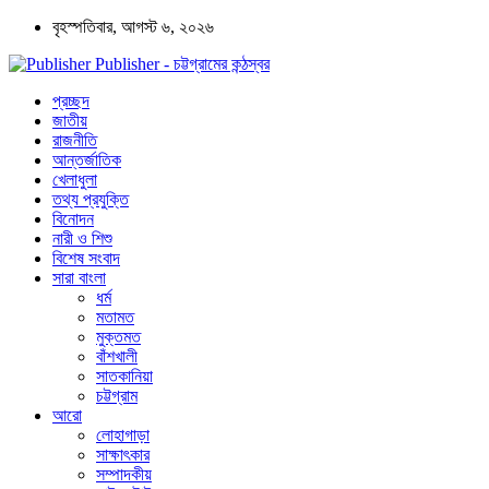
বৃহস্পতিবার, আগস্ট ৬, ২০২৬
Publisher - চট্টগ্রামের কন্ঠস্বর
প্রচ্ছদ
জাতীয়
রাজনীতি
আন্তর্জাতিক
খেলাধুলা
তথ্য প্রযুক্তি
বিনোদন
নারী ও শিশু
বিশেষ সংবাদ
সারা বাংলা
ধর্ম
মতামত
মুক্তমত
বাঁশখালী
সাতকানিয়া
চট্টগ্রাম
আরো
লোহাগাড়া
সাক্ষাৎকার
সম্পাদকীয়