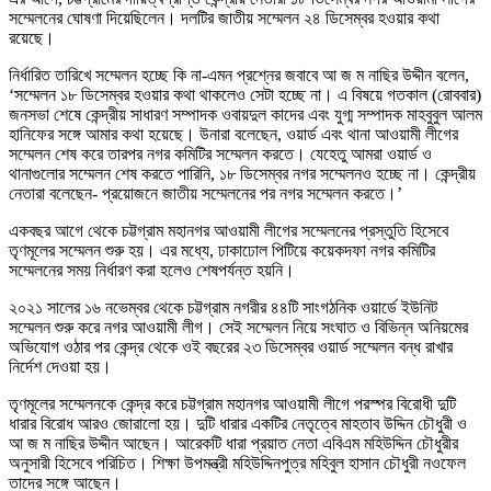
সম্মেলনের ঘোষণা দিয়েছিলেন। দলটির জাতীয় সম্মেলন ২৪ ডিসেম্বর হওয়ার কথা
রয়েছে।
নির্ধারিত তারিখে সম্মেলন হচ্ছে কি না-এমন প্রশ্নের জবাবে আ জ ম নাছির উদ্দীন বলেন,
‘সম্মেলন ১৮ ডিসেম্বর হওয়ার কথা থাকলেও সেটা হচ্ছে না। এ বিষয়ে গতকাল (রোববার)
জনসভা শেষে কেন্দ্রীয় সাধারণ সম্পাদক ওবায়দুল কাদের এবং যুগ্ম সম্পাদক মাহবুবুল আলম
হানিফের সঙ্গে আমার কথা হয়েছে। উনারা বলেছেন, ওয়ার্ড এবং থানা আওয়ামী লীগের
সম্মেলন শেষ করে তারপর নগর কমিটির সম্মেলন করতে। যেহেতু আমরা ওয়ার্ড ও
থানাগুলোর সম্মেলন শেষ করতে পারিনি, ১৮ ডিসেম্বর নগর সম্মেলনও হচ্ছে না। কেন্দ্রীয়
নেতারা বলেছেন- প্রয়োজনে জাতীয় সম্মেলনের পর নগর সম্মেলন করতে।’
একবছর আগে থেকে চট্টগ্রাম মহানগর আওয়ামী লীগের সম্মেলনের প্রস্তুতি হিসেবে
তৃণমূলের সম্মেলন শুরু হয়। এর মধ্যে, ঢাকাঢোল পিটিয়ে কয়েকদফা নগর কমিটির
সম্মেলনের সময় নির্ধারণ করা হলেও শেষপর্যন্ত হয়নি।
২০২১ সালের ১৬ নভেম্বর থেকে চট্টগ্রাম নগরীর ৪৪টি সাংগঠনিক ওয়ার্ডে ইউনিট
সম্মেলন শুরু করে নগর আওয়ামী লীগ। সেই সম্মেলন নিয়ে সংঘাত ও বিভিন্ন অনিয়মের
অভিযোগ ওঠার পর কেন্দ্র থেকে ওই বছরের ২৩ ডিসেম্বর ওয়ার্ড সম্মেলন বন্ধ রাখার
নির্দেশ দেওয়া হয়।
তৃণমূলের সম্মেলনকে কেন্দ্র করে চট্টগ্রাম মহানগর আওয়ামী লীগে পরস্পর বিরোধী দুটি
ধারার বিরোধ আরও জোরালো হয়। দুটি ধারার একটির নেতৃত্বে মাহতাব উদ্দিন চৌধুরী ও
আ জ ম নাছির উদ্দীন আছেন। আরেকটি ধারা প্রয়াত নেতা এবিএম মহিউদ্দিন চৌধুরীর
অনুসারী হিসেবে পরিচিত। শিক্ষা উপমন্ত্রী মহিউদ্দিনপুত্র মহিবুল হাসান চৌধুরী নওফেল
তাদের সঙ্গে আছেন।