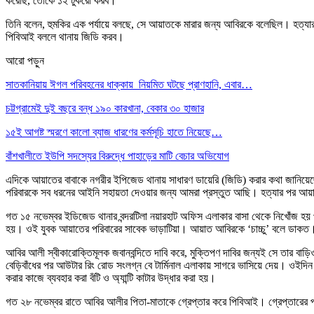
করেছি, তোকে ১২ টুকরো করব।
তিনি বলেন, হুমকির এক পর্যায়ে বলছে, সে আয়াতকে মারার জন্য আবিরকে বলেছিল। হত
পিবিআই বললে থানায় জিডি করব।
আরো পড়ুন
সাতকানিয়ায় ঈগল পরিবহনের ধাক্কায় নিয়মিত ঘটছে প্রাণহানি, এবার…
চট্টগ্রামেই দুই বছরে বন্ধ ১৯০ কারখানা, বেকার ৩০ হাজার
১৫ই আগষ্ট স্মরণে কালো ব্যাজ ধারণের কর্মসূচি হাতে নিয়েছে…
বাঁশখালীতে ইউপি সদস্যের বিরুদ্ধে পাহাড়ের মাটি বেচার অভিযোগ
এদিকে আয়াতের বাবাকে নগরীর ইপিজেড থানায় সাধারণ ডায়েরি (জিডি) করার কথা জানিয়েছে
পরিবারকে সব ধরনের আইনি সহায়তা দেওয়ার জন্য আমরা প্রস্তুত আছি। হত্যার পর আয়া
গত ১৫ নভেম্বর ইডিজেড থানার বন্দরটিলা নয়ারহাট অফিস এলাকার বাসা থেকে নিখোঁজ হ
হয়। ওই যুবক আয়াতের পরিবারের সাবেক ভাড়াটিয়া। আয়াত আবিরকে ‘চাচ্চু’ বলে ডাকত
আবির আলী স্বীকারোক্তিমূলক জবানবন্দিতে দাবি করে, মুক্তিপণ দাবির জন্যই সে তার 
বেড়িবাঁধের পর আউটার রিং রোড সংলগ্ন বে টার্মিনাল এলাকায় সাগরে ভাসিয়ে দেয়। ওইদি
করার কাজে ব্যবহার করা বঁটি ও অ্যান্টি কাটার উদ্ধার করা হয়।
গত ২৮ নভেম্বর রাতে আবির আলীর পিতা-মাতাকে গ্রেপ্তার করে পিবিআই। গ্রেপ্তারের 