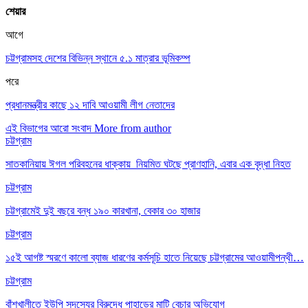
শেয়ার
আগে
চট্টগ্রামসহ দেশের বিভিন্ন স্থানে ৫.১ মাত্রার ভূমিকম্প
পরে
প্রধানমন্ত্রীর কাছে ১২ দাবি আওয়ামী লীগ নেতাদের
এই বিভাগের আরো সংবাদ
More from author
চট্টগ্রাম
সাতকানিয়ায় ঈগল পরিবহনের ধাক্কায় নিয়মিত ঘটছে প্রাণহানি, এবার এক বৃদ্ধা নিহত
চট্টগ্রাম
চট্টগ্রামেই দুই বছরে বন্ধ ১৯০ কারখানা, বেকার ৩০ হাজার
চট্টগ্রাম
১৫ই আগষ্ট স্মরণে কালো ব্যাজ ধারণের কর্মসূচি হাতে নিয়েছে চট্টগ্রামের আওয়ামীপন্থী…
চট্টগ্রাম
বাঁশখালীতে ইউপি সদস্যের বিরুদ্ধে পাহাড়ের মাটি বেচার অভিযোগ