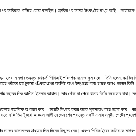
্যার পর আবিরকে পালিয়ে যেতে বলেছিল। হুমকির পর আমরা উৎকণ্ঠার মধ্যে আছি। আয়াতকে
ন হত্যা মামলার তদন্ত কর্মকর্তা পিবিআই পরিদর্শক মনোজ কুমার দে। তিনি বলেন, হুমকির
তের শরীরের ছয় টুকরো খণ্ডিতাংশের অবশিষ্ট অংশ উদ্ধারের কাজ চলছে বলেও জানান তিনি
য় পাঁচ বছরের শিশু আলীনা ইসলাম আয়াত। তার খোঁজ না পেয়ে থানায় জিডি করে তার বাবা।
।
বাড়িওয়ালার নাতনিকে অপহরণ করে। মেয়েটি চিৎকার করায় তাকে শ্বাসরোধ করে হত্যা করে। 
ন রাতে বাকি তিন টুকরো আকমল আলী রোডের শেষ প্রান্তে একটি নালায় স্লুইচ গেটের প্রব
পর তাদের আদালতের মাধ্যমে তিন দিনের রিমান্ডে নেয়। এরপর পিবিআইয়ের অভিযানে সাগরপ