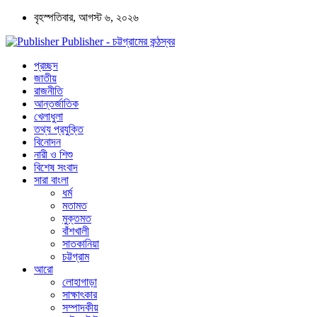
বৃহস্পতিবার, আগস্ট ৬, ২০২৬
Publisher - চট্টগ্রামের কন্ঠস্বর
প্রচ্ছদ
জাতীয়
রাজনীতি
আন্তর্জাতিক
খেলাধুলা
তথ্য প্রযুক্তি
বিনোদন
নারী ও শিশু
বিশেষ সংবাদ
সারা বাংলা
ধর্ম
মতামত
মুক্তমত
বাঁশখালী
সাতকানিয়া
চট্টগ্রাম
আরো
লোহাগাড়া
সাক্ষাৎকার
সম্পাদকীয়