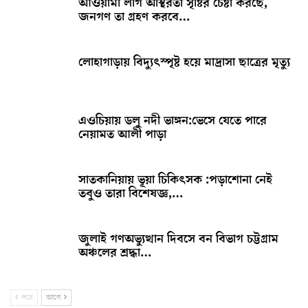
আওয়ামী লীগ অস্থিরতা সৃষ্টির চেষ্টা করছে,
জনগণ তা গ্রহণ করবে…
লোহাগাড়ায় বিদ্যুৎস্পৃষ্ট হয়ে মাদ্রাসা ছাত্রের মৃত্যু
এওচিয়ায় ডলু নদী ভাঙ্গন:ভেসে যেতে পারে
নেয়ামত আলী পাড়া
সাতকানিয়ায় ভূয়া চিকিৎসক :পড়াশোনা নেই
তবুও তারা বিশেষজ্ঞ,…
জুলাই গণঅভ্যুত্থান দিবসে বন বিভাগ চট্টগ্রাম
অঞ্চলের শ্রদ্ধা…
পরে
আগে