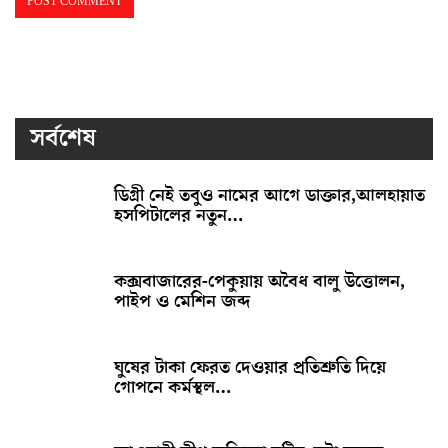
সর্বশেষ
ডিগ্রী নেই তবুও নামের আগে ডাক্তার,আলহায়াত
হসপিটালের নতুন…
কক্সবাজারের-পেকুয়ায় অবৈধ বালু উত্তোলন,
পাইপ ও মেশিন জব্দ
ঘুষের টাকা ফেরত দেওয়ার প্রতিশ্রুতি দিয়ে
গোপনে কর্মস্থল…