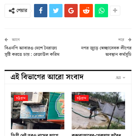
শেয়ার
আগে
পরে
বিএনপি আবারও দেশে নৈরাজ্য
নগর জুড়ে স্বেচ্ছাসেবক লীগের
সৃষ্টি করতে চায় : রেজাউল করিম
অবস্থান কর্মসূচি
এই বিভাগের আরো সংবাদ
All
চট্টগ্রাম
চট্টগ্রাম
ডিগ্রী নেই তবুও নামের আগে
কক্সবাজারের-পেকুয়ায় অবৈধ