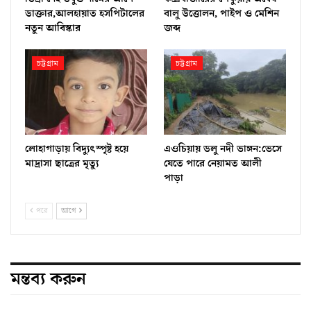
ডাক্তার,আলহায়াত হসপিটালের
বালু উত্তোলন, পাইপ ও মেশিন
নতুন আবিস্কার
জব্দ
চট্টগ্রাম
চট্টগ্রাম
লোহাগাড়ায় বিদ্যুৎস্পৃষ্ট হয়ে
এওচিয়ায় ডলু নদী ভাঙ্গন:ভেসে
মাদ্রাসা ছাত্রের মৃত্যু
যেতে পারে নেয়ামত আলী
পাড়া
পরে
আগে
মন্তব্য করুন