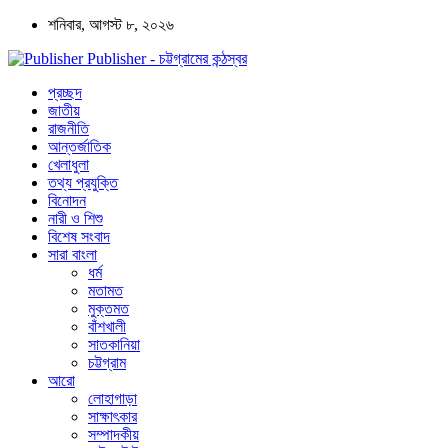
শনিবার, আগস্ট ৮, ২০২৬
Publisher - চট্টগ্রামের কন্ঠস্বর
প্রচ্ছদ
জাতীয়
রাজনীতি
আন্তর্জাতিক
খেলাধুলা
তথ্য প্রযুক্তি
বিনোদন
নারী ও শিশু
বিশেষ সংবাদ
সারা বাংলা
ধর্ম
মতামত
মুক্তমত
বাঁশখালী
সাতকানিয়া
চট্টগ্রাম
আরো
লোহাগাড়া
সাক্ষাৎকার
সম্পাদকীয়