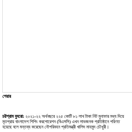
শেয়ার
চট্টগ্রাম ব্যুরো:
২০২১-২২ অর্থবছরে ২২৫ কোটি ৮১ লাখ টাকা নিট মুনাফার মধ্য দিয়ে
মৃতপ্রায় বাংলাদেশ শিপিং করপোরেশন (বিএসসি) এখন লাভজনক প্রতিষ্ঠানে পরিণত
হয়েছে বলে মন্তব্য করেছেন নৌপরিবহন প্রতিমন্ত্রী খালিদ মাহমুদ চৌধুরী।