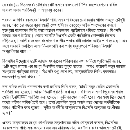
রোববার (১১ ডিসেম্বর) চট্টগ্রাম বোট ক্লাবে বাংলাদেশ শিপিং করপোরেশনের বার্ষিক
সাধারণ সভায় প্রতিমন্ত্রী এ মন্তব্য করেন।
প্রধান অতিথির বক্তব্যে বিএসসি পরিচালনার পরিষদের চেয়ারম্যান খালিদ মাহমুদ চৌধুরী
বলেন, ‘গত ১৪ বছরে প্রধানমন্ত্রী শেখ হাসিনার নেতৃত্বে সঠিক পদক্ষেপের কারণে
মৃতপ্রায় বাংলাদেশ শিপিং করপোরেশন লাভজনক প্রতিষ্ঠানে পরিণত হয়েছে। বিএসসি
আবার জেগে উঠেছে। শেয়ার মার্কেটে বিএসসি একটি প্রতিষ্ঠিত কোম্পানি হিসেবে
দাঁড়িয়েছে। জাতীয় সংসদে বাংলাদেশ জাতীয় পতাকাবাহী জাহাজ আইন পাশ হয়েছে। এর
ফলে সরকারি তহবিলে আমদানি-রফতানি করা পণ্য সমুদ্রপথে পরিবহনে বিএসসি
অগ্রাধিকার পাবে।’
বিএসসির উদ্যোগে ২১টি জাহাজ সংগ্রহের পরিকল্পনার কথা জানিয়ে প্রতিমন্ত্রী বলেন,
‘৬টি নতুন জাহাজ এর মধ্যে বিএসসির বহরে যুক্ত হয়েছে। আরও কয়েকটি নতুন জাহাজ
সংগ্রহের প্রক্রিয়া চলছে। বিএসসি শুধু দেশে নয়, আন্তর্জাতিক শিপিং ব্যবসায়ও
গুরুত্বপূর্ণ ভূমিকা রাখবে।’
দক্ষ নাবিক তৈরির পদক্ষেপের কথা জানিয়ে তিনি বলেন, ‘চারটি নতুন মেরিন একাডেমি
প্রতিষ্ঠা করা হয়েছে। আরও তিনটি প্রতিষ্ঠা করা হবে। বরিশাল ও মাদারিপুরে ন্যাশনাল
মেরিন ইনস্টিটিউট প্রতিষ্ঠা করা হয়েছে। কুড়িগ্রামেও একটি হবে। এর মধ্য দিয়ে দেশে
যথেষ্ট পরিমাণ নাবিক তৈরি হবে। তারা বৈদেশিক মুদ্রা অর্জন করে দেশের অর্থনীতিকে
আরও গতিশীল করে তুলবে। সুনীল অর্থনীতি বাস্তবায়নে বিএসসি অন্যতম অংশীদার
হবে।’
এসময় অন্যান্যের মধ্যে নৌপরিবহন মন্ত্রণালয়ের সচিব মোস্তফা কামাল, বিএসসির
ব্যবস্থাপনা পরিচালক কমডোর এস এম মনিরুজ্জামান, অংশীদার কবির আহমেদ চৌধুরী,