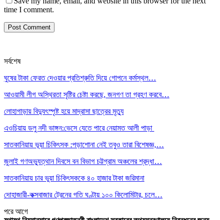
Save my name, email, and website in this browser for the next
time I comment.
সর্বশেষ
ঘুষের টাকা ফেরত দেওয়ার প্রতিশ্রুতি দিয়ে গোপনে কর্মস্থল…
আওয়ামী লীগ অস্থিরতা সৃষ্টির চেষ্টা করছে, জনগণ তা গ্রহণ করবে…
লোহাগাড়ায় বিদ্যুৎস্পৃষ্ট হয়ে মাদ্রাসা ছাত্রের মৃত্যু
এওচিয়ায় ডলু নদী ভাঙ্গন:ভেসে যেতে পারে নেয়ামত আলী পাড়া
সাতকানিয়ায় ভূয়া চিকিৎসক :পড়াশোনা নেই তবুও তারা বিশেষজ্ঞ,…
জুলাই গণঅভ্যুত্থান দিবসে বন বিভাগ চট্টগ্রাম অঞ্চলের শ্রদ্ধা…
সাতকানিয়ায় চার ভুয়া চিকিৎসককে ৪০ হাজার টাকা জরিমানা
দোহাজারী-কক্সবাজার ট্রেনের গতি ঘণ্টায় ১০০ কিলোমিটার, চলে…
পরে
আগে