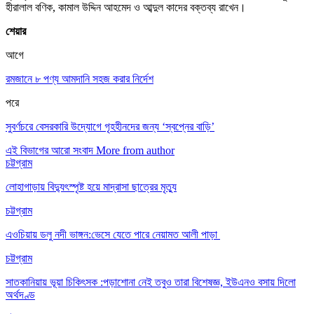
হীরালাল বণিক, কামাল উদ্দিন আহমেদ ও আব্দুল কাদের বক্তব্য রাখেন।
শেয়ার
আগে
রমজানে ৮ পণ্য আমদানি সহজ করার নির্দেশ
পরে
সুবর্ণচরে বেসরকারি উদ্যোগে গৃহহীনদের জন্য ‘স্বপ্নের বাড়ি’
এই বিভাগের আরো সংবাদ
More from author
চট্টগ্রাম
লোহাগাড়ায় বিদ্যুৎস্পৃষ্ট হয়ে মাদ্রাসা ছাত্রের মৃত্যু
চট্টগ্রাম
এওচিয়ায় ডলু নদী ভাঙ্গন:ভেসে যেতে পারে নেয়ামত আলী পাড়া
চট্টগ্রাম
সাতকানিয়ায় ভূয়া চিকিৎসক :পড়াশোনা নেই তবুও তারা বিশেষজ্ঞ, ইউএনও বসায় দিলো
অর্থদণ্ড