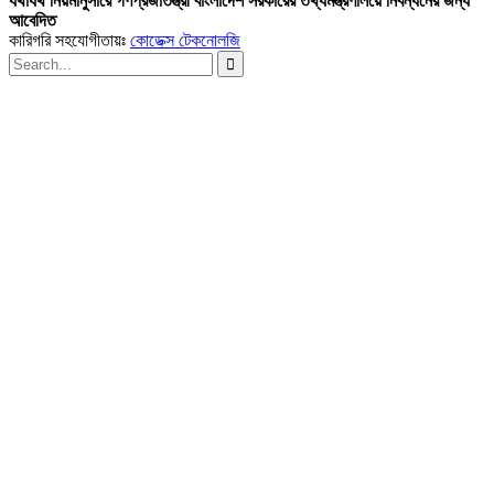
যথাযথ নিয়মানুসারে গণপ্রজাতন্ত্রী বাংলাদেশ সরকারের তথ্যমন্ত্রণালয়ে নিবন্ধনের জন্য
আবেদিত
কারিগরি সহযোগীতায়ঃ
কোডেক্স টেকনোলজি