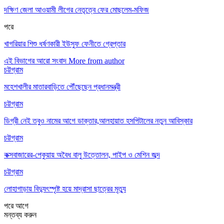
দক্ষিণ জেলা আওয়ামী লীগের নেতৃত্বে ফের মোছলেম-মফিজ
পরে
খাগরিয়ার শিশু ধর্ষণকারী ইউসুফ ফেনীতে গ্রেপ্তার
এই বিভাগের আরো সংবাদ
More from author
চট্টগ্রাম
মহেশখালীর মাতারবাড়িতে পৌঁছেছেন প্রধানমন্ত্রী
চট্টগ্রাম
ডিগ্রী নেই তবুও নামের আগে ডাক্তার,আলহায়াত হসপিটালের নতুন আবিস্কার
চট্টগ্রাম
কক্সবাজারের-পেকুয়ায় অবৈধ বালু উত্তোলন, পাইপ ও মেশিন জব্দ
চট্টগ্রাম
লোহাগাড়ায় বিদ্যুৎস্পৃষ্ট হয়ে মাদ্রাসা ছাত্রের মৃত্যু
পরে
আগে
মন্তব্য করুন