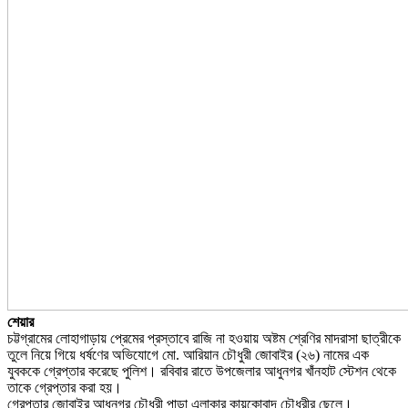
শেয়ার
চট্টগ্রামের লোহাগাড়ায় প্রেমের প্রস্তাবে রাজি না হওয়ায় অষ্টম শ্রেণির মাদরাসা ছাত্রীকে
তুলে নিয়ে গিয়ে ধর্ষণের অভিযোগে মো. আরিয়ান চৌধুরী জোবাইর (২৬) নামের এক
যুবককে গ্রেপ্তার করেছে পুলিশ। রবিবার রাতে উপজেলার আধুনগর খাঁনহাট স্টেশন থেকে
তাকে গ্রেপ্তার করা হয়।
গ্রেপ্তার জোবাইর আধুনগর চৌধুরী পাড়া এলাকার কায়কোবাদ চৌধুরীর ছেলে।