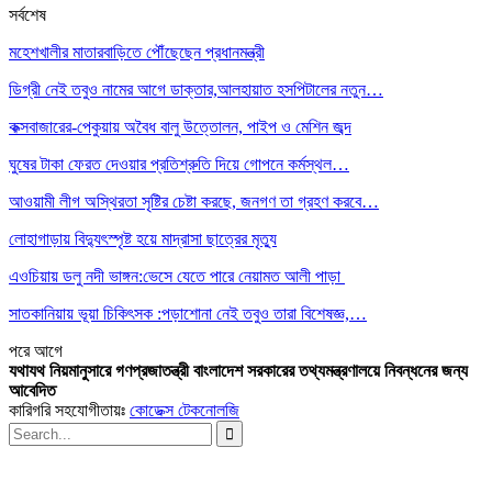
সর্বশেষ
মহেশখালীর মাতারবাড়িতে পৌঁছেছেন প্রধানমন্ত্রী
ডিগ্রী নেই তবুও নামের আগে ডাক্তার,আলহায়াত হসপিটালের নতুন…
কক্সবাজারের-পেকুয়ায় অবৈধ বালু উত্তোলন, পাইপ ও মেশিন জব্দ
ঘুষের টাকা ফেরত দেওয়ার প্রতিশ্রুতি দিয়ে গোপনে কর্মস্থল…
আওয়ামী লীগ অস্থিরতা সৃষ্টির চেষ্টা করছে, জনগণ তা গ্রহণ করবে…
লোহাগাড়ায় বিদ্যুৎস্পৃষ্ট হয়ে মাদ্রাসা ছাত্রের মৃত্যু
এওচিয়ায় ডলু নদী ভাঙ্গন:ভেসে যেতে পারে নেয়ামত আলী পাড়া
সাতকানিয়ায় ভূয়া চিকিৎসক :পড়াশোনা নেই তবুও তারা বিশেষজ্ঞ,…
পরে
আগে
যথাযথ নিয়মানুসারে গণপ্রজাতন্ত্রী বাংলাদেশ সরকারের তথ্যমন্ত্রণালয়ে নিবন্ধনের জন্য
আবেদিত
কারিগরি সহযোগীতায়ঃ
কোডেক্স টেকনোলজি