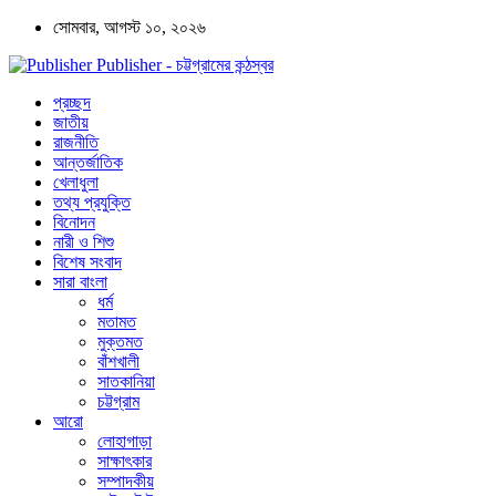
সোমবার, আগস্ট ১০, ২০২৬
Publisher - চট্টগ্রামের কন্ঠস্বর
প্রচ্ছদ
জাতীয়
রাজনীতি
আন্তর্জাতিক
খেলাধুলা
তথ্য প্রযুক্তি
বিনোদন
নারী ও শিশু
বিশেষ সংবাদ
সারা বাংলা
ধর্ম
মতামত
মুক্তমত
বাঁশখালী
সাতকানিয়া
চট্টগ্রাম
আরো
লোহাগাড়া
সাক্ষাৎকার
সম্পাদকীয়