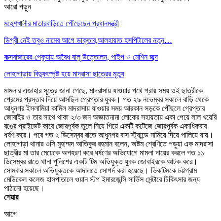
আরো পড়ুন
মহেশখালীর মাতারবাড়িতে পৌঁছেছেন প্রধানমন্ত্রী
ডিগ্রী নেই তবুও নামের আগে ডাক্তার,আলহায়াত হসপিটালের নতুন…
কক্সবাজারের-পেকুয়ায় অবৈধ বালু উত্তোলন, পাইপ ও মেশিন জব্দ
লোহাগাড়ায় বিদ্যুৎস্পৃষ্ট হয়ে মাদ্রাসা ছাত্রের মৃত্যু
মামলার এজাহার সূত্রে জানা গেছে, মাদরাসায় যাওয়ার পথে প্রায় সময় ওই ছাত্রীকে
প্রেমের প্রস্তাব দিয়ে আসছিল গ্রেপ্তার যুবক। গত ২৯ নভেম্বর সকালে বাড়ি থেকে
আধুনগর ইসলামিয়া কামিল মাদরাসায় যাওয়ার সময় আরকান সড়কে পৌঁছলে গ্রেপ্তার
জোবাইর ও তার সাথে থাকা ২/৩ জন অজ্ঞাতনামা লোকের সহায়তায় একা পেয়ে লাল খয়েরি
রঙের প্রাইভেট কারে জোরপূর্বক তুলে নিয়ে গিয়ে একটি কটেজে জোরপূর্বক একাধিকবার
ধর্ষণ করে। পরে গত ২ ডিসেম্বর রাতে আধুনগর বাস স্ট্যান্ডে নামিয়ে দিয়ে পালিয়ে যায়।
লোহাগাড়া থানার ওসি মুহাম্মদ আতিকুর রহমান বলেন, অষ্টম শ্রেণিতে পড়ুয়া এক মাদরাসা
ছাত্রীর মা তার মেয়েকে অপহরণ করে ধর্ষণের অভিযোগে মামলা দায়ের করলে গত ১১
ডিসেম্বর রাতে থানা পুলিশের একটি টিম অভিযুক্ত যুবক জোবাইরকে আটক করে।
সোমবার সকালে অভিযুক্তকে আদালতে সোপর্দ করা হয়েছে। ভিকটিমকে চট্টগ্রাম
মেডিকেল কলেজ হাসপাতালে ওয়ান স্টপ ইমারজেন্সি সার্ভিস সেন্টারে চিকিৎসার জন্য
পাঠানো হয়েছে।
শেয়ার
আগে