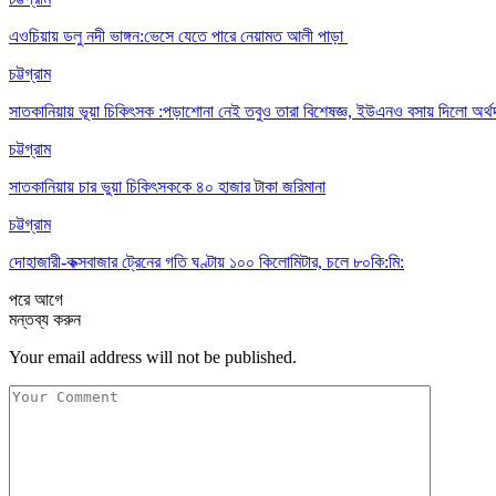
এওচিয়ায় ডলু নদী ভাঙ্গন:ভেসে যেতে পারে নেয়ামত আলী পাড়া
চট্টগ্রাম
সাতকানিয়ায় ভূয়া চিকিৎসক :পড়াশোনা নেই তবুও তারা বিশেষজ্ঞ, ইউএনও বসায় দিলো অর্থ
চট্টগ্রাম
সাতকানিয়ায় চার ভুয়া চিকিৎসককে ৪০ হাজার টাকা জরিমানা
চট্টগ্রাম
দোহাজারী-কক্সবাজার ট্রেনের গতি ঘণ্টায় ১০০ কিলোমিটার, চলে ৮০কি:মি:
পরে
আগে
মন্তব্য করুন
Your email address will not be published.