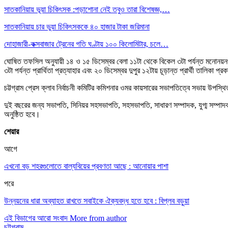
সাতকানিয়ায় ভূয়া চিকিৎসক :পড়াশোনা নেই তবুও তারা বিশেষজ্ঞ,…
সাতকানিয়ায় চার ভুয়া চিকিৎসককে ৪০ হাজার টাকা জরিমানা
দোহাজারী-কক্সবাজার ট্রেনের গতি ঘণ্টায় ১০০ কিলোমিটার, চলে…
ঘোষিত তফসিল অনুযায়ী ১৪ ও ১৫ ডিসেম্বর বেলা ১১টা থেকে বিকেল ৩টা পর্যন্ত মনোনয়নপত্র
৩টা পর্যন্ত প্রার্থিতা প্রত্যাহার এবং ২০ ডিসেম্বর দুপুর ১২টায় চূড়ান্ত প্রার্থী তালিকা প্
চট্টগ্রাম প্রেস ক্লাব নির্বাচনী কমিটির কমিশনার ওমর কায়সারের সভাপতিত্বে সভায় উপস্থ
দুই বছরের জন্য সভাপতি, সিনিয়র সহসভাপতি, সহসভাপতি, সাধারণ সম্পাদক, যুগ্ম সম্পাদক, 
অনুষ্ঠিত হবে।
শেয়ার
আগে
এখনো বড় শহরগুলোতে বাল্যবিয়ের প্রবণতা আছে : আনোয়ার পাশা
পরে
উন্নয়নের ধারা অব্যাহত রাখতে সবাইকে ঐক্যবদ্ধ হতে হবে : বিপ্লব বড়ুয়া
এই বিভাগের আরো সংবাদ
More from author
চট্টগ্রাম