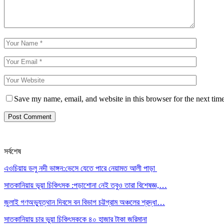
Save my name, email, and website in this browser for the next tim
সর্বশেষ
এওচিয়ায় ডলু নদী ভাঙ্গন:ভেসে যেতে পারে নেয়ামত আলী পাড়া
সাতকানিয়ায় ভূয়া চিকিৎসক :পড়াশোনা নেই তবুও তারা বিশেষজ্ঞ,…
জুলাই গণঅভ্যুত্থান দিবসে বন বিভাগ চট্টগ্রাম অঞ্চলের শ্রদ্ধা…
সাতকানিয়ায় চার ভুয়া চিকিৎসককে ৪০ হাজার টাকা জরিমানা