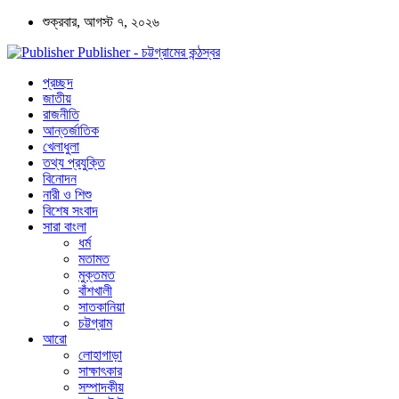
শুক্রবার, আগস্ট ৭, ২০২৬
Publisher - চট্টগ্রামের কন্ঠস্বর
প্রচ্ছদ
জাতীয়
রাজনীতি
আন্তর্জাতিক
খেলাধুলা
তথ্য প্রযুক্তি
বিনোদন
নারী ও শিশু
বিশেষ সংবাদ
সারা বাংলা
ধর্ম
মতামত
মুক্তমত
বাঁশখালী
সাতকানিয়া
চট্টগ্রাম
আরো
লোহাগাড়া
সাক্ষাৎকার
সম্পাদকীয়