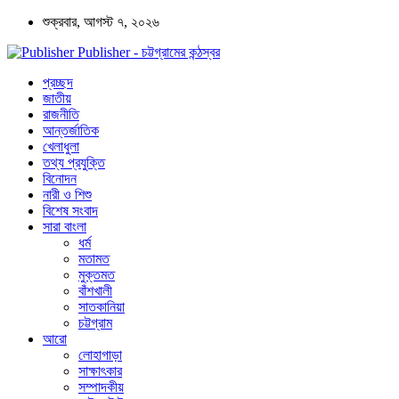
শুক্রবার, আগস্ট ৭, ২০২৬
Publisher - চট্টগ্রামের কন্ঠস্বর
প্রচ্ছদ
জাতীয়
রাজনীতি
আন্তর্জাতিক
খেলাধুলা
তথ্য প্রযুক্তি
বিনোদন
নারী ও শিশু
বিশেষ সংবাদ
সারা বাংলা
ধর্ম
মতামত
মুক্তমত
বাঁশখালী
সাতকানিয়া
চট্টগ্রাম
আরো
লোহাগাড়া
সাক্ষাৎকার
সম্পাদকীয়