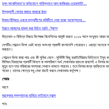
হলুদ সাংবাদিকতা’র অভিযোগে পাকিস্তানে আল জাজিরার ওয়েবসাইট…
বিশ্বব্যাপী সোনার বাজার আবারো ঠান্ডা
টাকার বিনিময়ে এখনো ছাত্রলীগের কমিটিতে দেয়া হচ্ছে অযোগ্যদের…
ইরানে আমাদের হামলা করা উচিত হয়নি : ট্রাম্প
বিত্তবান ও বিভিন্ন বিষয়ে বিশেষজ্ঞ বিদেশিদের আকৃষ্ট করতে ২০১৯ সালে সংযুক্ত আর
দেশটির গোল্ডেন ভিসা এরই মধ্যে অসংখ্য প্রবাসী বাংলাদেশি পেয়েছেন। এছাড়া অনেকে স
করছেন।
গোল্ডেন ভিসা কারা পায় এবং কী সুবিধা মেলে : সুনির্দিষ্ট কিছু ক্রাইটেরিয়ার ভিত্তিতে 
মিলিয়ন দিরহামের প্রপার্টি কিনলে বা সমপরিমাণ অর্থ সেখানকার ব্যাংকে রাখলেই এ ভিসা
মৃত্যু হলে তার পরিবারের সদস্যরা সেখানে থাকতে পারবেন। তবে ভিসার জন্য ব্যক্তিকে ক
পারেন। তাদের ক্ষেত্রে শুধু মেধা যাচাই করবে সেখানকার কর্তৃপক্ষ।
শেয়ার
আগে
মরক্কোর স্বপ্নযাত্রা থামিয়ে ফাইনালে ফ্রান্স
পরে