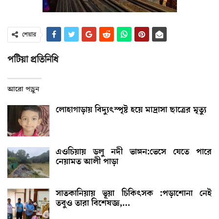
শেয়ার
পটিয়া প্রতিনিধি
আরো পড়ুন
লোহাগাড়ায় বিদ্যুৎস্পৃষ্ট হয়ে মাদ্রাসা ছাত্রের মৃত্যু
এওচিয়ায় ডলু নদী ভাঙ্গন:ভেসে যেতে পারে
নেয়ামত আলী পাড়া
সাতকানিয়ায় ভূয়া চিকিৎসক :পড়াশোনা নেই
তবুও তারা বিশেষজ্ঞ,…