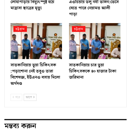
লোহাগাড়ায় বিদ্যুৎস্পৃষ্ট হয়ে
এওচিয়ায় ডলু নদী ভাঙ্গন:ভেসে
মাদ্রাসা ছাত্রের মৃত্যু
যেতে পারে নেয়ামত আলী
পাড়া
চট্টগ্রাম
চট্টগ্রাম
সাতকানিয়ায় ভূয়া চিকিৎসক
সাতকানিয়ায় চার ভুয়া
:পড়াশোনা নেই তবুও তারা
চিকিৎসককে ৪০ হাজার টাকা
বিশেষজ্ঞ, ইউএনও বসায় দিলো
জরিমানা
অর্থদণ্ড
পরে
আগে
মন্তব্য করুন