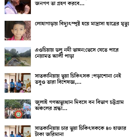
জনগণ তা গ্রহণ করবে…
লোহাগাড়ায় বিদ্যুৎস্পৃষ্ট হয়ে মাদ্রাসা ছাত্রের মৃত্যু
এওচিয়ায় ডলু নদী ভাঙ্গন:ভেসে যেতে পারে
নেয়ামত আলী পাড়া
সাতকানিয়ায় ভূয়া চিকিৎসক :পড়াশোনা নেই
তবুও তারা বিশেষজ্ঞ,…
জুলাই গণঅভ্যুত্থান দিবসে বন বিভাগ চট্টগ্রাম
অঞ্চলের শ্রদ্ধা…
সাতকানিয়ায় চার ভুয়া চিকিৎসককে ৪০ হাজার
টাকা জরিমানা