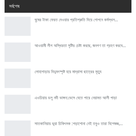
সর্বশেষ
ঘুষের টাকা ফেরত দেওয়ার প্রতিশ্রুতি দিয়ে গোপনে কর্মস্থল…
আওয়ামী লীগ অস্থিরতা সৃষ্টির চেষ্টা করছে, জনগণ তা গ্রহণ করবে…
লোহাগাড়ায় বিদ্যুৎস্পৃষ্ট হয়ে মাদ্রাসা ছাত্রের মৃত্যু
এওচিয়ায় ডলু নদী ভাঙ্গন:ভেসে যেতে পারে নেয়ামত আলী পাড়া
সাতকানিয়ায় ভূয়া চিকিৎসক :পড়াশোনা নেই তবুও তারা বিশেষজ্ঞ,…