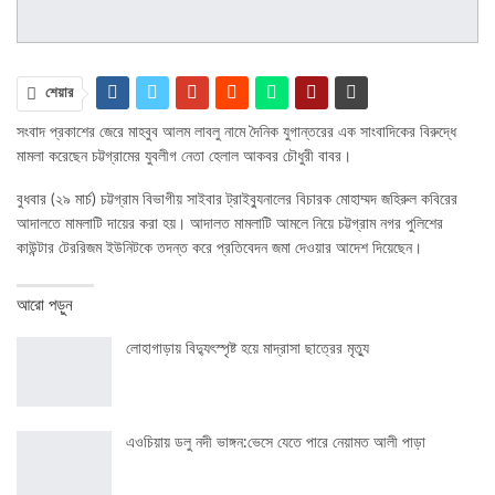
শেয়ার
সংবাদ প্রকাশের জেরে মাহবুব আলম লাবলু নামে দৈনিক যুগান্তরের এক সাংবাদিকের বিরুদ্ধে
মামলা করেছেন চট্টগ্রামের যুবলীগ নেতা হেলাল আকবর চৌধুরী বাবর।
বুধবার (২৯ মার্চ) চট্টগ্রাম বিভাগীয় সাইবার ট্রাইব্যুনালের বিচারক মোহাম্মদ জহিরুল কবিরের
আদালতে মামলাটি দায়ের করা হয়। আদালত মামলাটি আমলে নিয়ে চট্টগ্রাম নগর পুলিশের
কাউন্টার টেররিজম ইউনিটকে তদন্ত করে প্রতিবেদন জমা দেওয়ার আদেশ দিয়েছেন।
আরো পড়ুন
লোহাগাড়ায় বিদ্যুৎস্পৃষ্ট হয়ে মাদ্রাসা ছাত্রের মৃত্যু
এওচিয়ায় ডলু নদী ভাঙ্গন:ভেসে যেতে পারে নেয়ামত আলী পাড়া