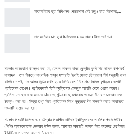
সাতকানিয়ায় ভূয়া চিকিৎসক :পড়াশোনা নেই তবুও তারা বিশেষজ্ঞ,…
সাতকানিয়ায় চার ভুয়া চিকিৎসককে ৪০ হাজার টাকা জরিমানা
মামলার অভিযোগে উল্লেখ করা হয়, হেলাল আকবর বাবর কেন্দ্রীয় যুবলীগের সাবেক উপ-অর্থ
সম্পাদক। তার বিরুদ্ধে সাংবাদিক মাহবুব সম্প্রতি ‌‘দুবাই ফেরত চট্টগ্রামের শীর্ষ সন্ত্রাসী বাবর
বাহিনীর দাপট, শাহ আলম সিন্ডিকেটের হাতে জিম্মি রেল’ শিরোনামে দৈনিক যুগান্তরে একটি
প্রতিবেদন লেখেন। প্রতিবেদনটি তিনি ব্যক্তিগত ফেসবুক আইডি থেকে শেয়ার করেন।
প্রতিবেদনে হেলাল আকবরকে চাঁদাবাজ, টেন্ডারবাজ, দখলবাজ ও সন্ত্রাসীদের গডফাদার বলে
উল্লেখ করা হয়। মিথ্যা তথ্য দিয়ে প্রতিবেদন লিখে ভুক্তভোগীর মানহানি করায় আদালতে
মামলাটি দায়ের করা হয়।
মামলার বিষয়টি নিশ্চিত করে চট্টগ্রাম বিভাগীয় সাইবার ট্রাইব্যুনালের পাবলিক প্রসিকিউটর
(পিপি) অ্যাডভোকেট মেজবাহ উদ্দিন বলেন, আদালত মামলাটি আমলে নিয়ে কাউন্টার টেররিজম
ইউনিটকে তদন্তের আদেশ দিয়েছেন।