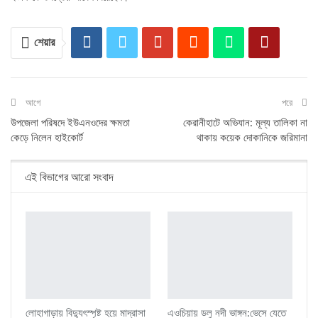
শেয়ার
আগে
পরে
উপজেলা পরিষদে ইউএনওদের ক্ষমতা
কেরানীহাটে অভিযান: মূল্য তালিকা না
কেড়ে নিলেন হাইকোর্ট
থাকায় কয়েক দোকানিকে জরিমানা
এই বিভাগের আরো সংবাদ
লোহাগাড়ায় বিদ্যুৎস্পৃষ্ট হয়ে মাদ্রাসা
এওচিয়ায় ডলু নদী ভাঙ্গন:ভেসে যেতে