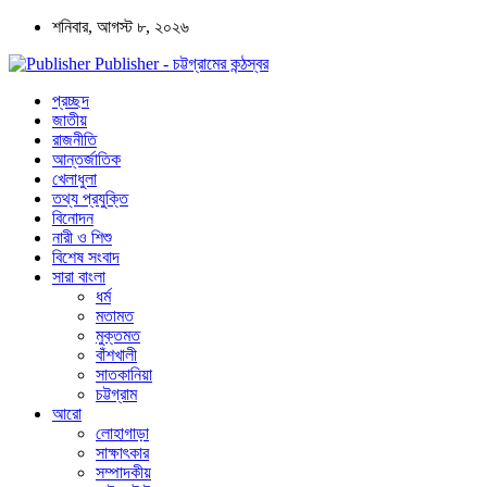
শনিবার, আগস্ট ৮, ২০২৬
Publisher - চট্টগ্রামের কন্ঠস্বর
প্রচ্ছদ
জাতীয়
রাজনীতি
আন্তর্জাতিক
খেলাধুলা
তথ্য প্রযুক্তি
বিনোদন
নারী ও শিশু
বিশেষ সংবাদ
সারা বাংলা
ধর্ম
মতামত
মুক্তমত
বাঁশখালী
সাতকানিয়া
চট্টগ্রাম
আরো
লোহাগাড়া
সাক্ষাৎকার
সম্পাদকীয়