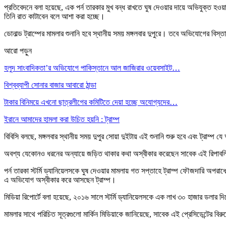
প্রতিবেদনে বলা হয়েছে, এক পর্ন তারকার মুখ বন্ধ রাখতে ঘুষ দেওয়ার দায়ে অভিযুক্ত হওয়া
তিনি রাত কাটাবেন বলে আশা করা হচ্ছে।
ডোনাল্ড ট্রাম্পের মামলার শুনানি হবে স্থানীয় সময় মঙ্গলবার দুপুরে। তবে অভিযোগের বিস
আরো পড়ুন
হলুদ সাংবাদিকতা’র অভিযোগে পাকিস্তানে আল জাজিরার ওয়েবসাইট…
বিশ্বব্যাপী সোনার বাজার আবারো ঠান্ডা
টাকার বিনিময়ে এখনো ছাত্রলীগের কমিটিতে দেয়া হচ্ছে অযোগ্যদের…
ইরানে আমাদের হামলা করা উচিত হয়নি : ট্রাম্প
বিবিসি বলছে, মঙ্গলবার স্থানীয় সময় দুপুর সোয়া দুইটায় এই শুনানি শুরু হবে এবং ট্রাম্প 
অবশ্য যেকোনও ধরনের অন্যায়ে জড়িত থাকার কথা অস্বীকার করেছেন সাবেক এই রিপাবলিক
পর্ন তারকা স্টর্মি ড্যানিয়েলসকে ঘুষ দেওয়ার মামলায় গত সপ্তাহে ট্রাম্প ফৌজদারি অপরা
এ অভিযোগ অস্বীকার করে আসছেন ট্রাম্প।
মিডিয়া রিপোর্টে বলা হয়েছে, ২০১৬ সালে স্টর্মি ড্যানিয়েলসকে এক লাখ ৩০ হাজার ডলার দি
মামলার সাথে পরিচিত সূত্রগুলো মার্কিন মিডিয়াকে জানিয়েছে, সাবেক এই প্রেসিডেন্টের