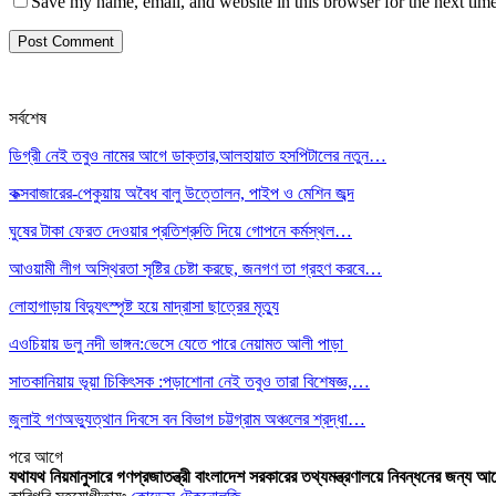
Save my name, email, and website in this browser for the next tim
সর্বশেষ
ডিগ্রী নেই তবুও নামের আগে ডাক্তার,আলহায়াত হসপিটালের নতুন…
কক্সবাজারের-পেকুয়ায় অবৈধ বালু উত্তোলন, পাইপ ও মেশিন জব্দ
ঘুষের টাকা ফেরত দেওয়ার প্রতিশ্রুতি দিয়ে গোপনে কর্মস্থল…
আওয়ামী লীগ অস্থিরতা সৃষ্টির চেষ্টা করছে, জনগণ তা গ্রহণ করবে…
লোহাগাড়ায় বিদ্যুৎস্পৃষ্ট হয়ে মাদ্রাসা ছাত্রের মৃত্যু
এওচিয়ায় ডলু নদী ভাঙ্গন:ভেসে যেতে পারে নেয়ামত আলী পাড়া
সাতকানিয়ায় ভূয়া চিকিৎসক :পড়াশোনা নেই তবুও তারা বিশেষজ্ঞ,…
জুলাই গণঅভ্যুত্থান দিবসে বন বিভাগ চট্টগ্রাম অঞ্চলের শ্রদ্ধা…
পরে
আগে
যথাযথ নিয়মানুসারে গণপ্রজাতন্ত্রী বাংলাদেশ সরকারের তথ্যমন্ত্রণালয়ে নিবন্ধনের জন্য আ