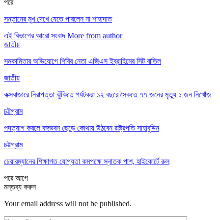
পরে
সন্তানের মুখ দেখে যেতে পারলেন না শাহাদাত
এই বিভাগের আরো সংবাদ
More from author
জাতীয়
সমকামিতার অভিযোগে শিবির নেতা এজিএস ইব্রাহিমের সিট বাতিল
জাতীয়
কক্সবাজারে নিরাপত্তা ঝুঁকিতে পর্যটকরা ১২ বছরে সৈকতে ৭৭ জনের মৃত্যু ১ জন নিখোঁজ
চট্টগ্রাম
পদত্যাগ করলে বঙ্গভবন ছেড়ে কোথায় উঠবেন রাষ্ট্রপতি সাহাবুদ্দিন
চট্টগ্রাম
চেয়ারম্যানের শিক্ষাগত যোগ্যতা কমপক্ষে স্নাতক পাশ, হাইকোর্টে রুল
পরে
আগে
মন্তব্য করুন
Your email address will not be published.