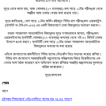
জায়গায় চলে নানা আলোচনা।
সূত্র থেকে জানা যায়, আজ সোমবার (২৭ নভেম্বর) বেলা সাড়ে ১১টায় শ্রীলঙ্কা থেকে
সস্ত্রীক আজ ঢাকায় ফেরার কথা রয়েছে তার।
সূত্র জানিয়েছে, বেলা সাড়ে ১১টায় মার্কিন রাষ্ট্রদূত পিটার হাস শ্রীলঙ্কান এয়ারলাইন্স
(ফ্লাইট নং-ইউএল-১৮৯) এর একটি বিমানযোগে ঢাকা বিমানবন্দরে অবতরণ করবেন।
হযরত শাহজালাল আন্তর্জাতিক বিমানবন্দর সূত্র গণমাধ্যমকে জানান, শ্রীলঙ্কান
এয়ারলাইনসের ফ্লাইটটি সোমবার (২৭ নভেম্বর) কলম্বো থেকে ৭টা ৫০ মিনিটে ঢাকার
উদ্দেশে রওনা করবে। ফ্লাইটটি বেলা সাড়ে ১১টায় হযরত শাহজালাল আন্তর্জাতিক
বিমানবন্দরে অবতরণের কথা রয়েছে
এদিকে বাংলাদেশের রাজনীতিতে পিটার হাসের দৌড়ঝাঁপ নিয়ে মন্তব্য করেছে রাশিয়া।
পিটার হাস বাংলাদেশে সরকারবিরোধী আন্দোলনের পরিকল্পনার বিষয়ে বিরোধীদলের এক
নেতার সঙ্গে বৈঠক করেছেন বলে অভিযোগ করেন রাশিয়ার পররাষ্ট্র মন্ত্রণালয়ের মুখপাত্র
মারিয়া জাখারোভা।
সূত্র:কালবেলা
শেয়ার
আগে
চট্টগ্রাম শিক্ষাবোর্ডে এইচএসসিতে পাসের হার ৭৪.৪৫ শতাংশ