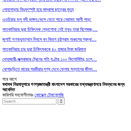
লোহাগাড়ায় বিদ্যুৎস্পৃষ্ট হয়ে মাদ্রাসা ছাত্রের মৃত্যু
এওচিয়ায় ডলু নদী ভাঙ্গন:ভেসে যেতে পারে নেয়ামত আলী পাড়া
সাতকানিয়ায় ভূয়া চিকিৎসক :পড়াশোনা নেই তবুও তারা বিশেষজ্ঞ,…
জুলাই গণঅভ্যুত্থান দিবসে বন বিভাগ চট্টগ্রাম অঞ্চলের শ্রদ্ধা…
সাতকানিয়ায় চার ভুয়া চিকিৎসককে ৪০ হাজার টাকা জরিমানা
দোহাজারী-কক্সবাজার ট্রেনের গতি ঘণ্টায় ১০০ কিলোমিটার, চলে…
ধোপাছড়িতে মায়ের পরকীয়ার দৃশ্য দেখে ফেলায় সন্তানের জীবন…
পরে
আগে
যথাযথ নিয়মানুসারে গণপ্রজাতন্ত্রী বাংলাদেশ সরকারের তথ্যমন্ত্রণালয়ে নিবন্ধনের জন্য
আবেদিত
কারিগরি সহযোগীতায়ঃ
কোডেক্স টেকনোলজি