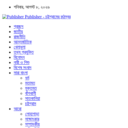
শনিবার, আগস্ট ৮, ২০২৬
Publisher - চট্টগ্রামের কন্ঠস্বর
প্রচ্ছদ
জাতীয়
রাজনীতি
আন্তর্জাতিক
খেলাধুলা
তথ্য প্রযুক্তি
বিনোদন
নারী ও শিশু
বিশেষ সংবাদ
সারা বাংলা
ধর্ম
মতামত
মুক্তমত
বাঁশখালী
সাতকানিয়া
চট্টগ্রাম
আরো
লোহাগাড়া
সাক্ষাৎকার
সম্পাদকীয়