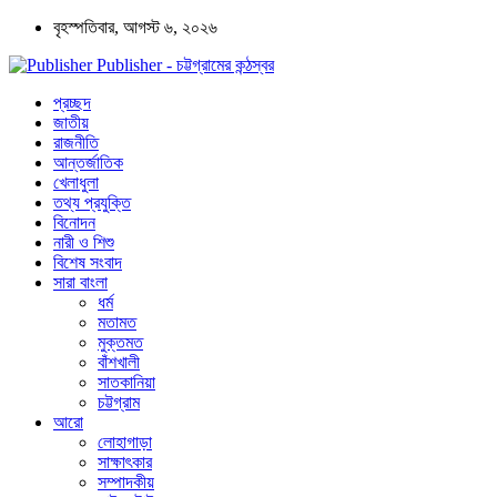
বৃহস্পতিবার, আগস্ট ৬, ২০২৬
Publisher - চট্টগ্রামের কন্ঠস্বর
প্রচ্ছদ
জাতীয়
রাজনীতি
আন্তর্জাতিক
খেলাধুলা
তথ্য প্রযুক্তি
বিনোদন
নারী ও শিশু
বিশেষ সংবাদ
সারা বাংলা
ধর্ম
মতামত
মুক্তমত
বাঁশখালী
সাতকানিয়া
চট্টগ্রাম
আরো
লোহাগাড়া
সাক্ষাৎকার
সম্পাদকীয়