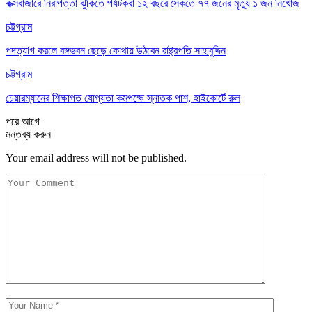
কক্সবাজারে নিরাপত্তা ঝুঁকিতে পর্যটকরা ১২ বছরে সৈকতে ৭৭ জনের মৃত্যু ১ জন নিখোঁজ
চট্টগ্রাম
পদত্যাগ করলে বঙ্গভবন ছেড়ে কোথায় উঠবেন রাষ্ট্রপতি সাহাবুদ্দিন
চট্টগ্রাম
চেয়ারম্যানের শিক্ষাগত যোগ্যতা কমপক্ষে স্নাতক পাশ, হাইকোর্টে রুল
পরে
আগে
মন্তব্য করুন
Your email address will not be published.