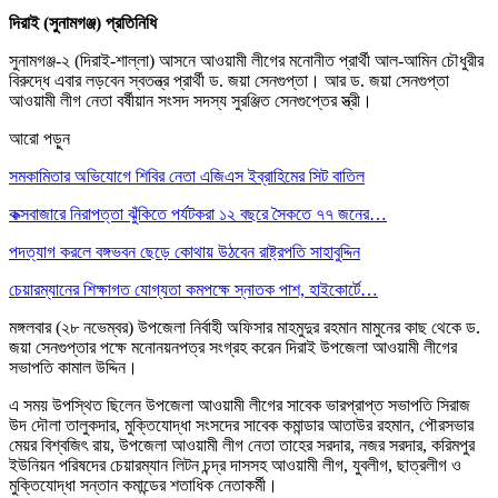
দিরাই (সুনামগঞ্জ) প্রতিনিধি
সুনামগঞ্জ-২ (দিরাই-শাল্লা) আসনে আওয়ামী লীগের মনোনীত প্রার্থী আল-আমিন চৌধুরীর
বিরুদ্ধে এবার লড়বেন স্বতন্ত্র প্রার্থী ড. জয়া সেনগুপ্তা। আর ড. জয়া সেনগুপ্তা
আওয়ামী লীগ নেতা বর্ষীয়ান সংসদ সদস্য সুরঞ্জিত সেনগুপ্তের স্ত্রী।
আরো পড়ুন
সমকামিতার অভিযোগে শিবির নেতা এজিএস ইব্রাহিমের সিট বাতিল
কক্সবাজারে নিরাপত্তা ঝুঁকিতে পর্যটকরা ১২ বছরে সৈকতে ৭৭ জনের…
পদত্যাগ করলে বঙ্গভবন ছেড়ে কোথায় উঠবেন রাষ্ট্রপতি সাহাবুদ্দিন
চেয়ারম্যানের শিক্ষাগত যোগ্যতা কমপক্ষে স্নাতক পাশ, হাইকোর্টে…
মঙ্গলবার (২৮ নভেম্বর) উপজেলা নির্বাহী অফিসার মাহমুদুর রহমান মামুনের কাছ থেকে ড.
জয়া সেনগুপ্তার পক্ষে মনোনয়নপত্র সংগ্রহ করেন দিরাই উপজেলা আওয়ামী লীগের
সভাপতি কামাল উদ্দিন।
এ সময় উপস্থিত ছিলেন উপজেলা আওয়ামী লীগের সাবেক ভারপ্রাপ্ত সভাপতি সিরাজ
উদ দৌলা তালুকদার, মুক্তিযোদ্ধা সংসদের সাবেক কমান্ডার আতাউর রহমান, পৌরসভার
মেয়র বিশ্বজিৎ রায়, উপজেলা আওয়ামী লীগ নেতা তাহের সরদার, নজর সরদার, করিমপুর
ইউনিয়ন পরিষদের চেয়ারম্যান লিটন চন্দ্র দাসসহ আওয়ামী লীগ, যুবলীগ, ছাত্রলীগ ও
মুক্তিযোদ্ধা সন্তান কমান্ডের শতাধিক নেতাকর্মী।