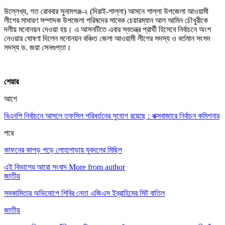
উল্লেখ্য, গত রোববার সুনামগঞ্জ-২ (দিরাই-শাল্লা) আসনে শাল্লা উপজেলা আওয়ামী
লীগের সাধারণ সম্পাদক উপজেলা পরিষদের সাবেক চেয়ারম্যান আল আমিন চৌধুরীকে
দলীয় মনোনয়ন দেওয়া হয়। এ আসনটিতে এবার স্বতন্ত্র প্রার্থী হিসেবে নির্বাচনে অংশ
নেওয়ার ঘোষণা দিলেন মনোনয়ন বঞ্চিত জেলা আওয়ামী লীগের সদস্য ও বর্তমান সংসদ
সদস্য ড. জয়া সেনগুপ্তা।
শেয়ার
আগে
বিএনপি নির্বাচনে আসলে তফসিল পরিবর্তনের সুযোগ রয়েছে : কক্সবাজারে নির্বাচন কমিশনার
পরে
কাফনের কাপড় পড়ে লোহাগাড়ায় যুবদলের মিছিল
এই বিভাগের আরো সংবাদ
More from author
জাতীয়
সমকামিতার অভিযোগে শিবির নেতা এজিএস ইব্রাহিমের সিট বাতিল
জাতীয়