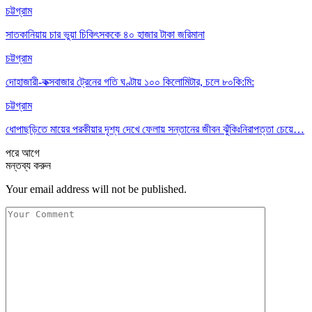
চট্টগ্রাম
সাতকানিয়ায় চার ভুয়া চিকিৎসককে ৪০ হাজার টাকা জরিমানা
চট্টগ্রাম
দোহাজারী-কক্সবাজার ট্রেনের গতি ঘণ্টায় ১০০ কিলোমিটার, চলে ৮০কি:মি:
চট্টগ্রাম
ধোপাছড়িতে মায়ের পরকীয়ার দৃশ্য দেখে ফেলায় সন্তানের জীবন ঝুঁকিঃনিরাপত্তা চেয়ে…
পরে
আগে
মন্তব্য করুন
Your email address will not be published.