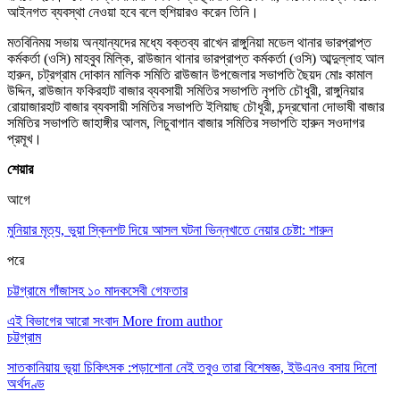
আইনগত ব্যবস্থা নেওয়া হবে বলে হুশিয়ারও করেন তিনি।
মতবিনিময় সভায় অন্যান্যদের মধ্যে বক্তব্য রাখেন রাঙ্গুনিয়া মডেল থানার ভারপ্রাপ্ত
কর্মকর্তা (ওসি) মাহবুব মিল্কি, রাউজান থানার ভারপ্রাপ্ত কর্মকর্তা (ওসি) আব্দুল্লাহ আল
হারুন, চট্রগ্রাম দোকান মালিক সমিতি রাউজান উপজেলার সভাপতি ছৈয়দ মোঃ কামাল
উদ্দিন, রাউজান ফকিরহাট বাজার ব্যবসায়ী সমিতির সভাপতি নৃপতি চৌধুরী, রাঙ্গুনিয়ার
রোয়াজারহাট বাজার ব্যবসায়ী সমিতির সভাপতি ইলিয়াছ চৌধূরী, চন্দ্রঘোনা দোভাষী বাজার
সমিতির সভাপতি জাহাঙ্গীর আলম, লিচুবাগান বাজার সমিতির সভাপতি হারুন সওদাগর
প্রমূখ।
শেয়ার
আগে
মুনিয়ার মৃত্য, ভুয়া স্কিনশট দিয়ে আসল ঘটনা ভিন্নখাতে নেয়ার চেষ্টা: শারুন
পরে
চট্টগ্রামে গাঁজাসহ ১০ মাদকসেবী গেফতার
এই বিভাগের আরো সংবাদ
More from author
চট্টগ্রাম
সাতকানিয়ায় ভূয়া চিকিৎসক :পড়াশোনা নেই তবুও তারা বিশেষজ্ঞ, ইউএনও বসায় দিলো
অর্থদণ্ড