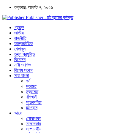
শুক্রবার, আগস্ট ৭, ২০২৬
Publisher - চট্টগ্রামের কন্ঠস্বর
প্রচ্ছদ
জাতীয়
রাজনীতি
আন্তর্জাতিক
খেলাধুলা
তথ্য প্রযুক্তি
বিনোদন
নারী ও শিশু
বিশেষ সংবাদ
সারা বাংলা
ধর্ম
মতামত
মুক্তমত
বাঁশখালী
সাতকানিয়া
চট্টগ্রাম
আরো
লোহাগাড়া
সাক্ষাৎকার
সম্পাদকীয়