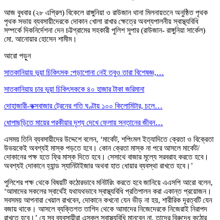
আজ বুধবার (২৮ এপ্রিল) বিকেলে রাঙ্গুনিয়া ও রাউজান থানা মিলনায়তনে অনুষ্ঠিত পৃথক
পৃথক সভায় ব্যবসায়ীদেরকে দোকান খোলা রাখার ক্ষেত্রে অবশ্যপালনীয় স্বাস্থ্যবিধি
সম্পর্কে দিকনির্দেশনা দেন চট্টগ্রামের সহকারী পুলিশ সুপার (রাউজান- রাঙ্গুনিয়া সার্কেল)
মো. আনোয়ার হোসেন শামীম।
আরো পড়ুন
সাতকানিয়ায় ভূয়া চিকিৎসক :পড়াশোনা নেই তবুও তারা বিশেষজ্ঞ,…
সাতকানিয়ায় চার ভুয়া চিকিৎসককে ৪০ হাজার টাকা জরিমানা
দোহাজারী-কক্সবাজার ট্রেনের গতি ঘণ্টায় ১০০ কিলোমিটার, চলে…
ধোপাছড়িতে মায়ের পরকীয়ার দৃশ্য দেখে ফেলায় সন্তানের জীবন…
এসময় তিনি ব্যবসায়ীদের উদ্দেশে বলেন, ‘মার্কেট, শপিংমল ইত্যাদিতে ক্রেতা ও বিক্রেতা
উভয়কেই অবশ্যই মাস্ক পড়তে হবে। কোন ক্রেতা মাস্ক না পরে আসলে মার্কেট/
দোকানের পক্ষ হতে ফ্রি মাস্ক দিতে হবে। সেসাথে বাজার মূল্যে সরবরাহ করতে হবে।
অবশ্যই দোকানে হ্যান্ড স্যানিটাইজার অথবা হাত ধোয়ার ব্যবস্থা রাখতে হবে।’
পুলিশের পক্ষ থেকে বিষয়টি কঠোরভাবে মনিটরিং করতে হবে জানিয়ে এএসপি আরো বলেন,
‘আমাদের সকলের স্বার্থেই যথাযথভাবে স্বাস্থ্যবিধি প্রতিপালন করা একান্ত প্রয়োজন।
সবসময় আপনারা খেয়াল রাখবেন, দোকানে কখনো যেন ভীড় না হয়, শারীরিক দূরত্বটি যেন
বজায় থাকে। আসলে ব্যক্তিগত তাগিদ থেকে আমাদের নিজেদেরকে নিজেরাই নিরাপদ
রাখতে হবে।’ যে সব ব্যবসায়ীরা এসকল স্বাস্থ্যবিধি মানবেন না, তাদের বিরুদ্ধে কঠোর