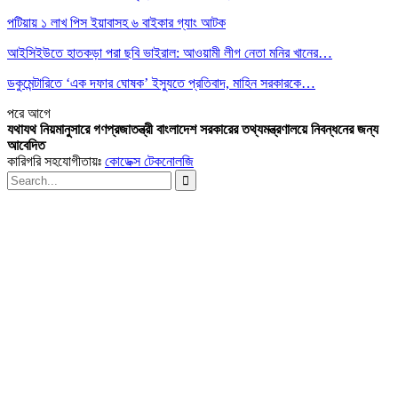
পটিয়ায় ১ লাখ পিস ইয়াবাসহ ৬ বাইকার গ্যাং আটক
আইসিইউতে হাতকড়া পরা ছবি ভাইরাল: আওয়ামী লীগ নেতা মনির খানের…
ডকুমেন্টারিতে ‘এক দফার ঘোষক’ ইস্যুতে প্রতিবাদ, মাহিন সরকারকে…
পরে
আগে
যথাযথ নিয়মানুসারে গণপ্রজাতন্ত্রী বাংলাদেশ সরকারের তথ্যমন্ত্রণালয়ে নিবন্ধনের জন্য
আবেদিত
কারিগরি সহযোগীতায়ঃ
কোডেক্স টেকনোলজি