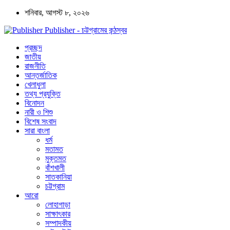
শনিবার, আগস্ট ৮, ২০২৬
Publisher - চট্টগ্রামের কন্ঠস্বর
প্রচ্ছদ
জাতীয়
রাজনীতি
আন্তর্জাতিক
খেলাধুলা
তথ্য প্রযুক্তি
বিনোদন
নারী ও শিশু
বিশেষ সংবাদ
সারা বাংলা
ধর্ম
মতামত
মুক্তমত
বাঁশখালী
সাতকানিয়া
চট্টগ্রাম
আরো
লোহাগাড়া
সাক্ষাৎকার
সম্পাদকীয়