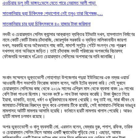
এওচিয়ায় ডলু নদী ভাঙ্গন:ভেসে যেতে পারে নেয়ামত আলী পাড়া
সাতকানিয়ায় ভূয়া চিকিৎসক :পড়াশোনা নেই তবুও তারা বিশেষজ্ঞ,…
সাতকানিয়ায় চার ভুয়া চিকিৎসককে ৪০ হাজার টাকা জরিমানা
নদভী ও চেয়ারম্যান সেলিম ক্যান্সার আক্রান্ত ব্যক্তির ইটভাটা দখল, হাসপাতাল নির্মাণের
নামে কোটি কোটি টাকার চাঁদাবাজি, জোরপূর্বক সরকারি ও ব্যক্তি মালিকানাধীন জায়গা
দখল, সরকারি বনের অবৈধভাবে গাছ কাটা, মাদার্শা স্লুইচ গেইট সংলগ্ন সেচ প্রকল্প
দখলসহ নানা অনিয়মে জড়িত। তাই চাঁদাবাজ নদভী পরিবারের অপকর্মের বিচারসহ
ফৌজদারি অপরাধে দণ্ডিত চেয়ারম্যান সেলিমের অপসারণের দাবি জানাচ্ছি।
সংবাদ সম্মেলনে ভুক্তভোগী লোহাগাড়া উপজেলার পদুয়া ইউনিয়নের এক নম্বর ওয়ার্ড
আওয়ামী লীগ সভাপতি ফিরোজ কামাল বলেন, আমি ইটের ব্যবসা করি। সেই সুবাদে
চেয়ারম্যান সেলিমের কাছ থেকে ২০১৯ সালের এপ্রিল মাস থেকে ব্যবসা বাবদ ১৬ লাখের
বেশি টাকা পাওনা ছিলাম। অনেক কষ্টে ৮ লাখ টাকা আদায় করেছি। টাকা খুঁজতে গিয়ে
ইয়াবা, ডাকাতি, হত্যা, ধর্ষণ ও ছুরিকাঘাতের মামলা খেয়েছি। শুধু তাই নয়, সারা জীবন যে
জামায়াত-শিবিরের বিরুদ্ধে যুদ্ধ করে এলাকায় টিকে রয়েছি, সেই জামায়াত-শিবিরের ভাঙচুর
মামলাসহ আটটি মামলার আসামি হয়েছি। বর্তমানে ছয়টি মামলায় খালাস পেয়েছি। আরও
দুইটি মামলা চলমান রয়েছে।
অপর ভুক্তভোগী ও বালু ব্যবসায়ী মো. এরফান বলেন, মেম্বার নুরু, পলাশ, রফিক, তরিক
ও চেয়ারম্যান সেলিম মিলে আমার একটি স্ক্যাভেটর পুড়িয়ে দেয়। এছাড়া, আমার
মালিকানাধীন একটি ট্রাকে অবৈধ গাছ তুলে দিয়ে পুলিশের ভয় দেখিয়ে দুই লাখ টাকা