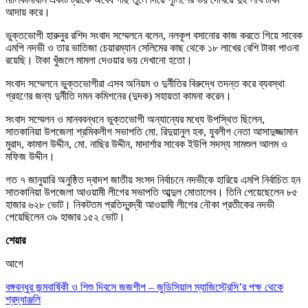
আদায় করে।
ভুক্তভোগী হারুনুর রশিদ সংবাদ সম্মেলনে বলেন, নলকূপ বসানোর কাজ করতে গিয়ে সাবেক
এমপি নদভী ও তার ভাতিজা চেয়ারম্যান সেলিমের কাছ থেকে ১৮ লাখের বেশি টাকা পাওনা
রয়েছি। টাকা খুঁজলে মামলা দেওয়ার ভয় দেখানো হতো।
সংবাদ সম্মেলনে ভুক্তভোগীরা এসব অনিয়ম ও দুর্নীতির বিরুদ্ধে তদন্ত করে ব্যবস্থা
গ্রহণের জন্য দুর্নীতি দমন কমিশনের (দুদক) সহায়তা কামনা করেন।
সংবাদ সম্মেলন ও মানববন্ধনে ভুক্তভোগী অন্যান্যের মধ্যে উপস্থিত ছিলেন,
সাতকানিয়া উপজেলা শ্রমিকলীগ সভাপতি মো. রিদুয়ানুল হক, যুবলীগ নেতা আসাদুজ্জামান
মুরাদ, কামাল উদ্দীন, মো. নাছির উদ্দীন, মাদার্শার সাবেক ইউপি সদস্য সামশুল আলম ও
মফিজ উদ্দীন।
গত ৭ জানুয়ারি অনুষ্ঠিত দ্বাদশ জাতীয় সংসদ নির্বাচনে নদভীকে হারিয়ে এমপি নির্বাচিত হন
সাতকানিয়া উপজেলা আওয়ামী লীগের সভাপতি আব্দুল মোতালেব। তিনি পেয়েছেলেন ৮৫
হাজার ৬২৮ ভোট। নিকটতম প্রতিদ্বন্দ্বী আওয়ামী লীগের নৌকা প্রতীকের নদভী
পেয়েছিলেন ৩৯ হাজার ১৫২ ভোট।
শেয়ার
আগে
বঙ্গবন্ধুর জন্মবার্ষিকী ও শিশু দিবসে জজশীপ – জুডিসিয়াল ম্যাজিস্ট্রেসি’র পক্ষ থেকে
শ্রদ্ধাঞ্জলি