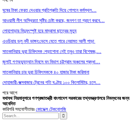
ঘুষের টাকা ফেরত দেওয়ার প্রতিশ্রুতি দিয়ে গোপনে কর্মস্থল…
আওয়ামী লীগ অস্থিরতা সৃষ্টির চেষ্টা করছে, জনগণ তা গ্রহণ করবে…
লোহাগাড়ায় বিদ্যুৎস্পৃষ্ট হয়ে মাদ্রাসা ছাত্রের মৃত্যু
এওচিয়ায় ডলু নদী ভাঙ্গন:ভেসে যেতে পারে নেয়ামত আলী পাড়া
সাতকানিয়ায় ভূয়া চিকিৎসক :পড়াশোনা নেই তবুও তারা বিশেষজ্ঞ,…
জুলাই গণঅভ্যুত্থান দিবসে বন বিভাগ চট্টগ্রাম অঞ্চলের শ্রদ্ধা…
সাতকানিয়ায় চার ভুয়া চিকিৎসককে ৪০ হাজার টাকা জরিমানা
দোহাজারী-কক্সবাজার ট্রেনের গতি ঘণ্টায় ১০০ কিলোমিটার, চলে…
পরে
আগে
যথাযথ নিয়মানুসারে গণপ্রজাতন্ত্রী বাংলাদেশ সরকারের তথ্যমন্ত্রণালয়ে নিবন্ধনের জন্য
আবেদিত
কারিগরি সহযোগীতায়ঃ
কোডেক্স টেকনোলজি