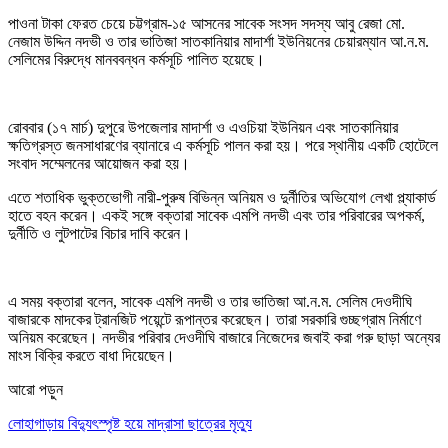
পাওনা টাকা ফেরত চেয়ে চট্টগ্রাম-১৫ আসনের সাবেক সংসদ সদস্য আবু রেজা মো.
নেজাম উদ্দিন নদভী ও তার ভাতিজা সাতকানিয়ার মাদার্শা ইউনিয়নের চেয়ারম্যান আ.ন.ম.
সেলিমের বিরুদ্ধে মানববন্ধন কর্মসূচি পালিত হয়েছে।
রোববার (১৭ মার্চ) দুপুরে উপজেলার মাদার্শা ও এওচিয়া ইউনিয়ন এবং সাতকানিয়ার
ক্ষতিগ্রস্ত জনসাধারণের ব্যানারে এ কর্মসূচি পালন করা হয়। পরে স্থানীয় একটি হোটেলে
সংবাদ সম্মেলনের আয়োজন করা হয়।
এতে শতাধিক ভুক্তভোগী নারী-পুরুষ বিভিন্ন অনিয়ম ও দুর্নীতির অভিযোগ লেখা প্ল্যাকার্ড
হাতে বহন করেন। একই সঙ্গে বক্তারা সাবেক এমপি নদভী এবং তার পরিবারের অপকর্ম,
দুর্নীতি ও লুটপাটের বিচার দাবি করেন।
এ সময় বক্তারা বলেন, সাবেক এমপি নদভী ও তার ভাতিজা আ.ন.ম. সেলিম দেওদীঘি
বাজারকে মাদকের ট্রানজিট পয়েন্টে রূপান্তর করেছেন। তারা সরকারি গুচ্ছগ্রাম নির্মাণে
অনিয়ম করেছেন। নদভীর পরিবার দেওদীঘি বাজারে নিজেদের জবাই করা গরু ছাড়া অন্যের
মাংস বিক্রি করতে বাধা দিয়েছেন।
আরো পড়ুন
লোহাগাড়ায় বিদ্যুৎস্পৃষ্ট হয়ে মাদ্রাসা ছাত্রের মৃত্যু