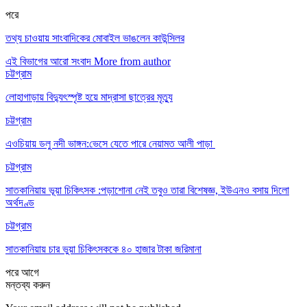
পরে
তথ্য চাওয়ায় সাংবাদিকের মোবাইল ভাঙলেন কাউন্সিলর
এই বিভাগের আরো সংবাদ
More from author
চট্টগ্রাম
লোহাগাড়ায় বিদ্যুৎস্পৃষ্ট হয়ে মাদ্রাসা ছাত্রের মৃত্যু
চট্টগ্রাম
এওচিয়ায় ডলু নদী ভাঙ্গন:ভেসে যেতে পারে নেয়ামত আলী পাড়া
চট্টগ্রাম
সাতকানিয়ায় ভূয়া চিকিৎসক :পড়াশোনা নেই তবুও তারা বিশেষজ্ঞ, ইউএনও বসায় দিলো
অর্থদণ্ড
চট্টগ্রাম
সাতকানিয়ায় চার ভুয়া চিকিৎসককে ৪০ হাজার টাকা জরিমানা
পরে
আগে
মন্তব্য করুন