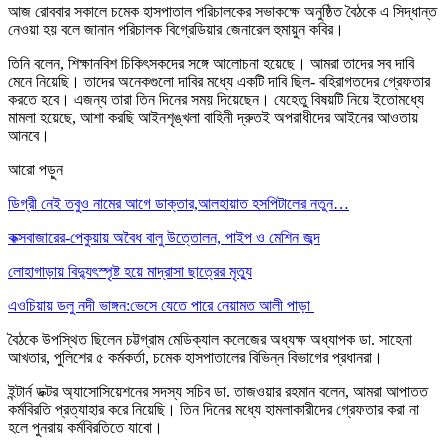
আজ রোববার সকালে চমেক হাসপাতাল পরিচালকের সভাকক্ষে অনুষ্ঠিত বৈঠকে এ সিদ্ধান্ত
নেওয়া হয় বলে জানান পরিচালক বিগ্রেডিয়ার জেনারেল হুমায়ুন কবির।
তিনি বলেন, শিক্ষানবিশ চিকিৎসকদের সঙ্গে আলোচনা হয়েছে। আমরা তাদের সব দাবি
মেনে নিয়েছি। তাদের অনেকগুলো দাবির মধ্যে একটি দাবি ছিল- বহিরাগতদের গ্রেফতার
করতে হবে। এজন্য তারা তিন দিনের সময় দিয়েছেন। যেহেতু বিষয়টি নিয়ে ইতোমধ্যে
মামলা হয়েছে, আশা করছি আইনশৃঙ্খলা বাহিনী দ্রুতই অপরাধীদের আইনের আওতায়
আনবে।
আরো পড়ুন
ডিগ্রী নেই তবুও নামের আগে ডাক্তার,আলহায়াত হসপিটালের নতুন…
কক্সবাজারের-পেকুয়ায় অবৈধ বালু উত্তোলন, পাইপ ও মেশিন জব্দ
লোহাগাড়ায় বিদ্যুৎস্পৃষ্ট হয়ে মাদ্রাসা ছাত্রের মৃত্যু
এওচিয়ায় ডলু নদী ভাঙ্গন:ভেসে যেতে পারে নেয়ামত আলী পাড়া
বৈঠকে উপস্থিত ছিলেন চট্টগ্রাম মেডিক্যাল কলেজের অধ্যক্ষ অধ্যাপক ডা. সাহেনা
আখতার, পুলিশের ৫ কর্মকর্তা, চমেক হাসপাতালের বিভিন্ন বিভাগের প্রধানরা।
ইন্টার্ন ডক্টর অ্যাসোসিয়েশনের সদস্য সচিব ডা. তাজওয়ার রহমান বলেন, আমরা আপাতত
কর্মবিরতি প্রত্যাহার করে নিয়েছি। তিন দিনের মধ্যে হামলাকারীদের গ্রেফতার করা না
হলে পুনরায় কর্মবিরতিতে যাবো।