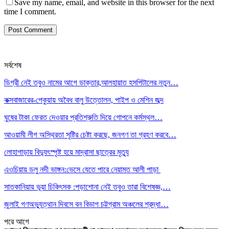
Save my name, email, and website in this browser for the next
time I comment.
সর্বশেষ
ডিগ্রী নেই তবুও নামের আগে ডাক্তার,আলহায়াত হসপিটালের নতুন…
কক্সবাজারের-পেকুয়ায় অবৈধ বালু উত্তোলন, পাইপ ও মেশিন জব্দ
ঘুষের টাকা ফেরত দেওয়ার প্রতিশ্রুতি দিয়ে গোপনে কর্মস্থল…
আওয়ামী লীগ অস্থিরতা সৃষ্টির চেষ্টা করছে, জনগণ তা গ্রহণ করবে…
লোহাগাড়ায় বিদ্যুৎস্পৃষ্ট হয়ে মাদ্রাসা ছাত্রের মৃত্যু
এওচিয়ায় ডলু নদী ভাঙ্গন:ভেসে যেতে পারে নেয়ামত আলী পাড়া
সাতকানিয়ায় ভূয়া চিকিৎসক :পড়াশোনা নেই তবুও তারা বিশেষজ্ঞ,…
জুলাই গণঅভ্যুত্থান দিবসে বন বিভাগ চট্টগ্রাম অঞ্চলের শ্রদ্ধা…
পরে
আগে