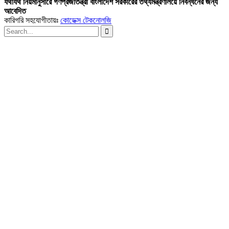
যথাযথ নিয়মানুসারে গণপ্রজাতন্ত্রী বাংলাদেশ সরকারের তথ্যমন্ত্রণালয়ে নিবন্ধনের জন্য
আবেদিত
কারিগরি সহযোগীতায়ঃ
কোডেক্স টেকনোলজি