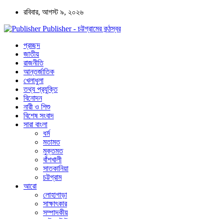
রবিবার, আগস্ট ৯, ২০২৬
Publisher - চট্টগ্রামের কন্ঠস্বর
প্রচ্ছদ
জাতীয়
রাজনীতি
আন্তর্জাতিক
খেলাধুলা
তথ্য প্রযুক্তি
বিনোদন
নারী ও শিশু
বিশেষ সংবাদ
সারা বাংলা
ধর্ম
মতামত
মুক্তমত
বাঁশখালী
সাতকানিয়া
চট্টগ্রাম
আরো
লোহাগাড়া
সাক্ষাৎকার
সম্পাদকীয়