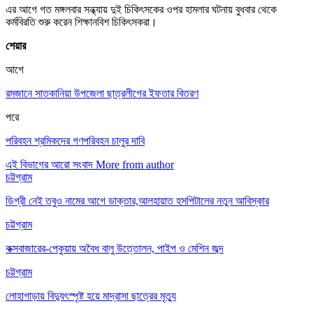
এর আগে গত মঙ্গলবার সন্ধ্যায় দুই চিকিৎসকের ওপর হামলার ঘটনায় বুধবার থেকে
কর্মবিরতি শুরু করেন শিক্ষানবিশ চিকিৎসকরা।
শেয়ার
আগে
রমজানে সাতকানিয়া উপজেলা ছাত্রলীগের ইফতার বিতরণ
পরে
পরিবহন শ্রমিকদের গণপরিবহন চালুর দাবি
এই বিভাগের আরো সংবাদ
More from author
চট্টগ্রাম
ডিগ্রী নেই তবুও নামের আগে ডাক্তার,আলহায়াত হসপিটালের নতুন আবিস্কার
চট্টগ্রাম
কক্সবাজারের-পেকুয়ায় অবৈধ বালু উত্তোলন, পাইপ ও মেশিন জব্দ
চট্টগ্রাম
লোহাগাড়ায় বিদ্যুৎস্পৃষ্ট হয়ে মাদ্রাসা ছাত্রের মৃত্যু