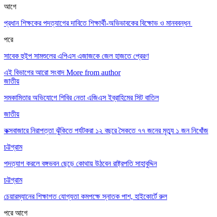
আগে
প্রধান শিক্ষকের পদত্যাগের দাবিতে শিক্ষার্থী-অভিভাবকের বিক্ষোভ ও মানববন্ধন
পরে
সাবেক হুইপ সামশুলের এপিএস এজাজকে জেল হাজতে প্রেরণ
এই বিভাগের আরো সংবাদ
More from author
জাতীয়
সমকামিতার অভিযোগে শিবির নেতা এজিএস ইব্রাহিমের সিট বাতিল
জাতীয়
কক্সবাজারে নিরাপত্তা ঝুঁকিতে পর্যটকরা ১২ বছরে সৈকতে ৭৭ জনের মৃত্যু ১ জন নিখোঁজ
চট্টগ্রাম
পদত্যাগ করলে বঙ্গভবন ছেড়ে কোথায় উঠবেন রাষ্ট্রপতি সাহাবুদ্দিন
চট্টগ্রাম
চেয়ারম্যানের শিক্ষাগত যোগ্যতা কমপক্ষে স্নাতক পাশ, হাইকোর্টে রুল
পরে
আগে