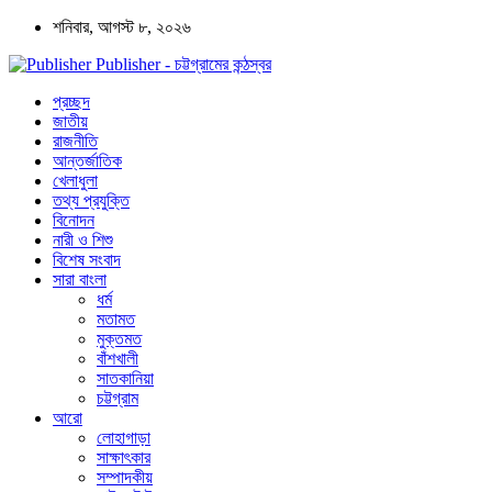
শনিবার, আগস্ট ৮, ২০২৬
Publisher - চট্টগ্রামের কন্ঠস্বর
প্রচ্ছদ
জাতীয়
রাজনীতি
আন্তর্জাতিক
খেলাধুলা
তথ্য প্রযুক্তি
বিনোদন
নারী ও শিশু
বিশেষ সংবাদ
সারা বাংলা
ধর্ম
মতামত
মুক্তমত
বাঁশখালী
সাতকানিয়া
চট্টগ্রাম
আরো
লোহাগাড়া
সাক্ষাৎকার
সম্পাদকীয়