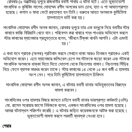
রোববার (৬ অক্টোবর) দুপুরে রাজধানীর বনানী শাখায় এ ঘটনা ঘটে। এতে ভুক্তভোগী
সাংবাদিক ও কৃষিবিদ সালেহ মোহাম্মদ রশীদ অলকের ডান চোখ, হাত ও পা আঘাতপ্রাপ্ত
হয়েছে। কপাল ও মাথা ফেটে রক্তাক্ত হন তিনি। গুরুতর আহত অলককে কুর্মিটোলা
হাসপাতালে ভর্তি করা হয়।
সাংবাদিক মোহাম্মদ রশীদ অলক জানান, রোববার দুপুরে তার এক বন্ধুকে নিয়ে বনানীর স্টার
কাবাবে কাচ্চি বিরিয়ানি খেতে যান। পরিবেশন করা খাবারে গন্ধ পাওয়ার অভিযোগ করলে
স্টার কাবাবের ম্যানেজার প্রত্যুত্তরে বলেন, ‘জীবনে টিক্কা খাননি আপনি। এটা এমনই
হয়।’
এ কথা শুনে গ্রাহক (অলক) প্রতিবাদ করলে সেখানে থাকা আরও তিনজন গ্রাহকও একই
অভিযোগ করেন। এতে ম্যানেজার কলিংবেল চেপে সব স্টাফকে জড়ো করেন এবং স্টাফরা
সাংবাদিক অলককে ধাক্কা দিতে দিতে দোতলা থেকে নিচতলায় নামান। নিচতলায় সিঁড়ির
নিচে ফেলে ব্যাপক মারধর করেন তাকে। স্টার কাবাবের ১৪ থেকে ১৫ জন কর্মী এ হামলায়
অংশ নেন। পরে তিনি কুর্মিটোলা হাসপাতালে চিকিৎস
সাংবাদিক মোহাম্মদ রশীদ অলক জানান, এ ঘটনায় বনানী থানায় অভিযুক্তদের বিরুদ্ধে
মামলা করবেন।
সাংবাদিকের ওপর হামলার বিষয়ে জানতে চাইলে বনানী থানার ভারপ্রাপ্ত কর্মকর্তা (ওসি)
মো. রাসেল সরোয়ার জাগো নিউজকে বলেন, একজন সাংবাদিকের ওপর হামলা হয়েছে।
আমরা ঘটনাস্থল পরিদর্শন করেছি। এ ঘটনায় জড়িত কয়েকজনকে আটক করা হয়েছে।
ভুক্তভোগী মামলা করলে পরবর্তী ব্যবস্থা নেওয়া হবে।
শেয়ার