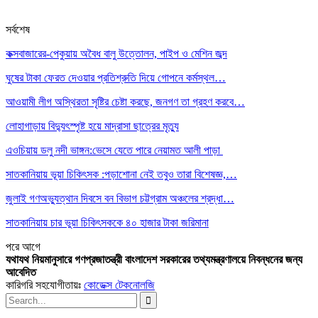
সর্বশেষ
কক্সবাজারের-পেকুয়ায় অবৈধ বালু উত্তোলন, পাইপ ও মেশিন জব্দ
ঘুষের টাকা ফেরত দেওয়ার প্রতিশ্রুতি দিয়ে গোপনে কর্মস্থল…
আওয়ামী লীগ অস্থিরতা সৃষ্টির চেষ্টা করছে, জনগণ তা গ্রহণ করবে…
লোহাগাড়ায় বিদ্যুৎস্পৃষ্ট হয়ে মাদ্রাসা ছাত্রের মৃত্যু
এওচিয়ায় ডলু নদী ভাঙ্গন:ভেসে যেতে পারে নেয়ামত আলী পাড়া
সাতকানিয়ায় ভূয়া চিকিৎসক :পড়াশোনা নেই তবুও তারা বিশেষজ্ঞ,…
জুলাই গণঅভ্যুত্থান দিবসে বন বিভাগ চট্টগ্রাম অঞ্চলের শ্রদ্ধা…
সাতকানিয়ায় চার ভুয়া চিকিৎসককে ৪০ হাজার টাকা জরিমানা
পরে
আগে
যথাযথ নিয়মানুসারে গণপ্রজাতন্ত্রী বাংলাদেশ সরকারের তথ্যমন্ত্রণালয়ে নিবন্ধনের জন্য
আবেদিত
কারিগরি সহযোগীতায়ঃ
কোডেক্স টেকনোলজি