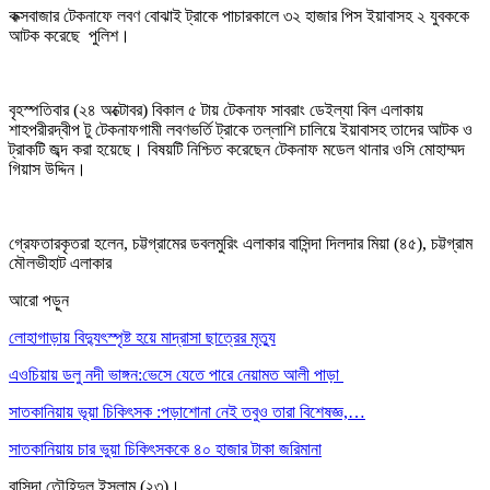
কক্সবাজার টেকনাফে লবণ বোঝাই ট্রাকে পাচারকালে ৩২ হাজার পিস ইয়াবাসহ ২ যুবককে
আটক করেছে পুলিশ।
বৃহস্পতিবার (২৪ অক্টোবর) বিকাল ৫ টায় টেকনাফ সাবরাং ডেইল্যা বিল এলাকায়
শাহপরীরদ্বীপ টু টেকনাফগামী লবণভর্তি ট্রাকে তল্লাশি চালিয়ে ইয়াবাসহ তাদের আটক ও
ট্রাকটি জব্দ করা হয়েছে। বিষয়টি নিশ্চিত করেছেন টেকনাফ মডেল থানার ওসি মোহাম্মদ
গিয়াস উদ্দিন।
গ্রেফতারকৃতরা হলেন, চট্টগ্রামের ডবলমুরিং এলাকার বাসিন্দা দিলদার মিয়া (৪৫), চট্টগ্রাম
মৌলভীহাট এলাকার
আরো পড়ুন
লোহাগাড়ায় বিদ্যুৎস্পৃষ্ট হয়ে মাদ্রাসা ছাত্রের মৃত্যু
এওচিয়ায় ডলু নদী ভাঙ্গন:ভেসে যেতে পারে নেয়ামত আলী পাড়া
সাতকানিয়ায় ভূয়া চিকিৎসক :পড়াশোনা নেই তবুও তারা বিশেষজ্ঞ,…
সাতকানিয়ায় চার ভুয়া চিকিৎসককে ৪০ হাজার টাকা জরিমানা
বাসিন্দা তৌহিদুল ইসলাম (২৩)।