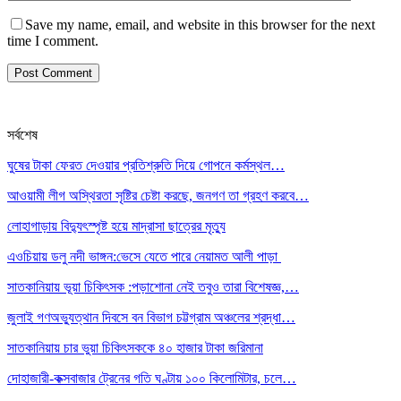
Save my name, email, and website in this browser for the next
time I comment.
সর্বশেষ
ঘুষের টাকা ফেরত দেওয়ার প্রতিশ্রুতি দিয়ে গোপনে কর্মস্থল…
আওয়ামী লীগ অস্থিরতা সৃষ্টির চেষ্টা করছে, জনগণ তা গ্রহণ করবে…
লোহাগাড়ায় বিদ্যুৎস্পৃষ্ট হয়ে মাদ্রাসা ছাত্রের মৃত্যু
এওচিয়ায় ডলু নদী ভাঙ্গন:ভেসে যেতে পারে নেয়ামত আলী পাড়া
সাতকানিয়ায় ভূয়া চিকিৎসক :পড়াশোনা নেই তবুও তারা বিশেষজ্ঞ,…
জুলাই গণঅভ্যুত্থান দিবসে বন বিভাগ চট্টগ্রাম অঞ্চলের শ্রদ্ধা…
সাতকানিয়ায় চার ভুয়া চিকিৎসককে ৪০ হাজার টাকা জরিমানা
দোহাজারী-কক্সবাজার ট্রেনের গতি ঘণ্টায় ১০০ কিলোমিটার, চলে…