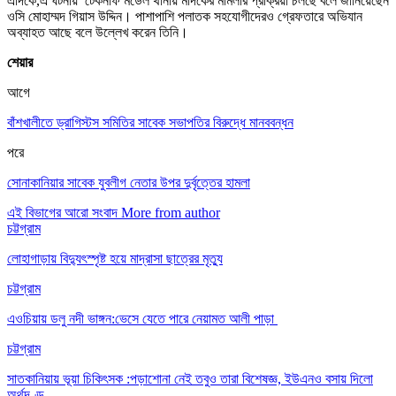
এদিকে,এ ঘটনায় টেকনাফ মডেল থানায় মাদকের মামলার প্রক্রিয়া চলছে বলে জানিয়েছেন
ওসি মোহাম্মদ গিয়াস উদ্দিন। পাশাপাশি পলাতক সহযোগীদেরও গ্রেফতারে অভিযান
অব্যাহত আছে বলে উল্লেখ করেন তিনি।
শেয়ার
আগে
বাঁশখালীতে ড্রাগিস্টস সমিতির সাবেক সভাপতির বিরুদ্ধে মানববন্ধন
পরে
সোনাকানিয়ার সাবেক যুবলীগ নেতার উপর দুর্বৃত্তের হামলা
এই বিভাগের আরো সংবাদ
More from author
চট্টগ্রাম
লোহাগাড়ায় বিদ্যুৎস্পৃষ্ট হয়ে মাদ্রাসা ছাত্রের মৃত্যু
চট্টগ্রাম
এওচিয়ায় ডলু নদী ভাঙ্গন:ভেসে যেতে পারে নেয়ামত আলী পাড়া
চট্টগ্রাম
সাতকানিয়ায় ভূয়া চিকিৎসক :পড়াশোনা নেই তবুও তারা বিশেষজ্ঞ, ইউএনও বসায় দিলো
অর্থদণ্ড