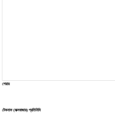
শেয়ার
টেকনাফ (কক্সবাজার) প্রতিনিধি