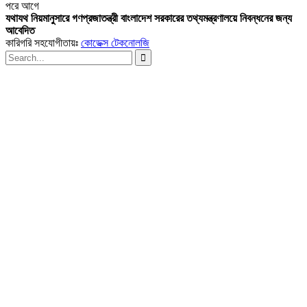
পরে
আগে
যথাযথ নিয়মানুসারে গণপ্রজাতন্ত্রী বাংলাদেশ সরকারের তথ্যমন্ত্রণালয়ে নিবন্ধনের জন্য
আবেদিত
কারিগরি সহযোগীতায়ঃ
কোডেক্স টেকনোলজি