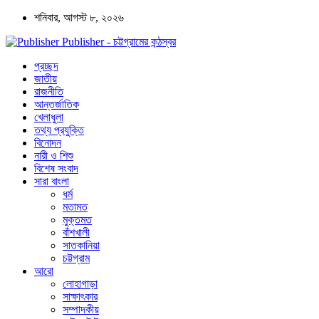
শনিবার, আগস্ট ৮, ২০২৬
Publisher - চট্টগ্রামের কন্ঠস্বর
প্রচ্ছদ
জাতীয়
রাজনীতি
আন্তর্জাতিক
খেলাধুলা
তথ্য প্রযুক্তি
বিনোদন
নারী ও শিশু
বিশেষ সংবাদ
সারা বাংলা
ধর্ম
মতামত
মুক্তমত
বাঁশখালী
সাতকানিয়া
চট্টগ্রাম
আরো
লোহাগাড়া
সাক্ষাৎকার
সম্পাদকীয়