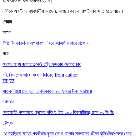
তবে আগুনে কেউ হতাহত হয়নি।
এদিকে এ ঘটনায় ব্যবসায়ীরা বলছেন, আগুনে কয়েক লাখ টাকার ক্ষতি হতে পারে।
শেয়ার
আগে
উপদেষ্টা ফারুকীর অপসারণ দাবিতে জাহাঙ্গীরনগরে বিক্ষোভ
পরে
দেশের মানুষ জামায়াতকেই রাষ্ট্র ক্ষমতায় দেখতে চায়
এই বিভাগের আরো সংবাদ
More from author
চট্টগ্রাম
সাতকানিয়ায় চার ভুয়া চিকিৎসককে ৪০ হাজার টাকা জরিমানা
চট্টগ্রাম
দোহাজারী-কক্সবাজার ট্রেনের গতি ঘণ্টায় ১০০ কিলোমিটার, চলে ৮০কি:মি:
চট্টগ্রাম
ধোপাছড়িতে মায়ের পরকীয়ার দৃশ্য দেখে ফেলায় সন্তানের জীবন ঝুঁকিঃনিরাপত্তা চেয়ে…