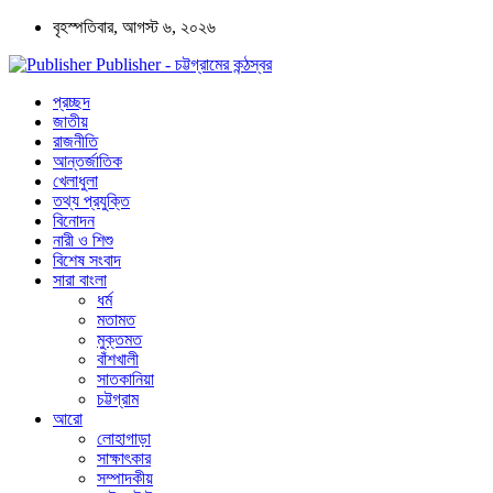
বৃহস্পতিবার, আগস্ট ৬, ২০২৬
Publisher - চট্টগ্রামের কন্ঠস্বর
প্রচ্ছদ
জাতীয়
রাজনীতি
আন্তর্জাতিক
খেলাধুলা
তথ্য প্রযুক্তি
বিনোদন
নারী ও শিশু
বিশেষ সংবাদ
সারা বাংলা
ধর্ম
মতামত
মুক্তমত
বাঁশখালী
সাতকানিয়া
চট্টগ্রাম
আরো
লোহাগাড়া
সাক্ষাৎকার
সম্পাদকীয়