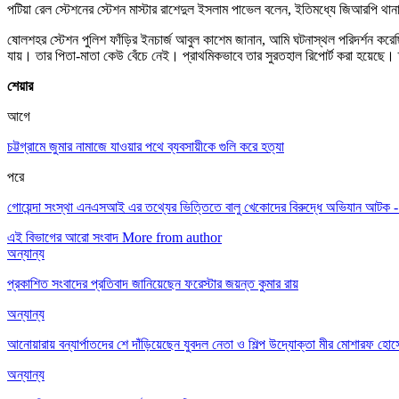
পটিয়া রেল স্টেশনের স্টেশন মাস্টার রাশেদুল ইসলাম পাভেল বলেন, ইতিমধ্যে জিআরপি থান
ষোলশহর স্টেশন পুলিশ ফাঁড়ির ইনচার্জ আবুল কাশেম জানান, আমি ঘটনাস্থল পরিদর্শন করেছি
যায়। তার পিতা-মাতা কেউ বেঁচে নেই। প্রাথমিকভাবে তার সুরতহাল রিপোর্ট করা হয়েছে। 
শেয়ার
আগে
চট্টগ্রামে জুমার নামাজে যাওয়ার পথে ব্যবসায়ীকে গুলি করে হত্যা
পরে
গোয়েন্দা সংস্থা এনএসআই এর তথ্যের ভিত্তিতে বালু খেকোদের বিরুদ্ধে অভিযান আটক -১,
এই বিভাগের আরো সংবাদ
More from author
অন্যান্য
প্রকাশিত সংবাদের প্রতিবাদ জানিয়েছেন ফরেস্টার জয়ন্ত কুমার রায়
অন্যান্য
আনোয়ারায় বন্যার্পাতদের শে দাঁড়িয়েছেন যুবদল নেতা ও শিল্প উদ্যোক্তা মীর মোশারফ হোসে
অন্যান্য