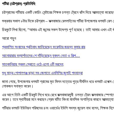
পটিয়া (চট্টগ্রাম) প্রতিনিধি
:
চট্টগ্রামের পটিয়ায় একটি কোচিং সেন্টারের শিক্ষক চলন্ত ট্রেনে ঝাঁপ দিয়ে আত্মহত্যা 
শুক্রবার সকাল ৮টার দিকে চট্টগ্রাম – কক্সবাজার রেললাইনের পটিয়া উপজেলার ধলঘাট রেল
চিরকুটে লিখা ছিলো, “আমার এই জন্মের সকল উদ্দেশ্য পূর্ণ হয়েছে। তাই আমায় এখন
আরো পড়ুন
প্রকাশিত সংবাদের প্রতিবাদ জানিয়েছেন ফরেস্টার জয়ন্ত কুমার রায়
আনোয়ারায় বন্যার্পাতদের শে দাঁড়িয়েছেন যুবদল নেতা ও শিল্প…
সাতকানিয়ায় প্রবল স্রোতে ওঠে এলো ৩টি মরদেহ
শুধু মাত্র গোপালগঞ্জ ছাড়া সব জেলাতে এনসিপির জুলাই পদযাত্রা
জানা গেছে, উপজেলার ধলঘাট গ্রামের মৃত মিলন দত্তের পুত্র দীর্ঘদিন ধরে ধলঘাট এপেক্স
লোকজন সনাক্ত করেন।
এর আগে তিনি একটি চিরকুট লিখে ঘরে রেখে কক্সবাজারমুখী চলন্ত ট্রেন কক্সবাজার স্পেশাল
করেন। তবে স্থানীয়রা মনে করছেন প্রেম ঘটিত কিংবা মানসিক অশান্তির কারনে আত্মহত্যা
পটিয়ার ধলঘাট ইউনিয়ন পরিষদের ৪নং ওয়ার্ডের ইউপি সদস্য জুয়েল নাথ বলেন, শিক্ষক হ