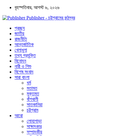
বৃহস্পতিবার, আগস্ট ৬, ২০২৬
Publisher - চট্টগ্রামের কন্ঠস্বর
প্রচ্ছদ
জাতীয়
রাজনীতি
আন্তর্জাতিক
খেলাধুলা
তথ্য প্রযুক্তি
বিনোদন
নারী ও শিশু
বিশেষ সংবাদ
সারা বাংলা
ধর্ম
মতামত
মুক্তমত
বাঁশখালী
সাতকানিয়া
চট্টগ্রাম
আরো
লোহাগাড়া
সাক্ষাৎকার
সম্পাদকীয়